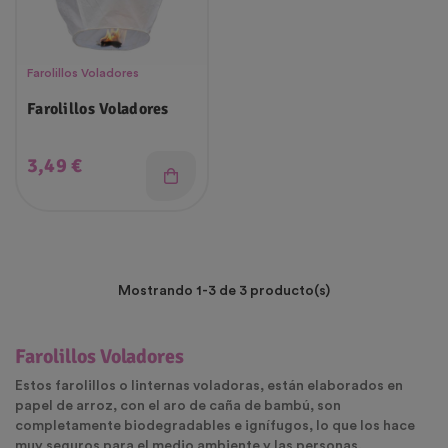
Farolillos Voladores
Farolillos Voladores
Precio
3,49 €
Mostrando 1-3 de 3 producto(s)
Farolillos Voladores
Estos farolillos o linternas voladoras, están elaborados en
papel de arroz, con el aro de caña de bambú, son
completamente biodegradables e ignífugos, lo que los hace
muy seguros para el medio ambiente y las personas.