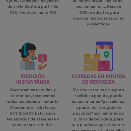
6,50€. Consigue los gastos
un babyshower, una boda,
de envio Gratis a partir de
una comunión... Más de
75€. Pedido mínimo 10€
1000 productos para
decorar fiestas especiales
y divertidas
ATENCIÓN
ENTREGAS EN PUNTOS
INSTANTÁNEA
DE RECOGIDA
Asesoramiento online y
Si no va estar en casa para
telefónico, resolvemos
recibir su pedido, puede
todas tus dudas al instante.
seleccionar un "parcelshop
Mándanos un whatsapp
o punto de recogida de
673.165.407. Estaremos
paquetes" hay millones de
encantados de atenderte y
puntos de recogida, para
solucionar tus dudas.
que puedas elegir el centro