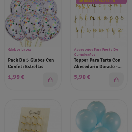
Últimas Unidades En
Stock
Globos Latex
Accesorios Para Fiesta De
Cumpleaños
Pack De 5 Globos Con
Topper Para Tarta Con
Confeti Estrellas
Abecedario Dorado -
53 Unidades
Precio
Precio
1,99 €
5,90 €