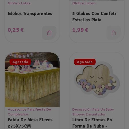
Globos Latex
Globos Latex
Globos Transparentes
5 Globos Con Confeti
Estrellas Plata
Precio
Precio
0,25 €
1,99 €
Agotado
Agotado
Accesorios Para Fiesta De
Decoración Para Un Baby
Cumpleaños
Shower Encantador
Falda De Mesa Flecos
Libro De Firmas En
275X75CM
Forma De Nube -