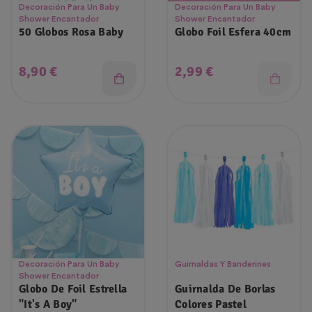
Decoración Para Un Baby
Decoración Para Un Baby
Shower Encantador
Shower Encantador
50 Globos Rosa Baby
Globo Foil Esfera 40cm
Precio
Precio
8,90 €
2,99 €
Decoración Para Un Baby
Guirnaldas Y Banderines
Shower Encantador
Globo De Foil Estrella
Guirnalda De Borlas
"It's A Boy"
Colores Pastel