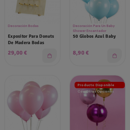
Decoración Bodas
Decoración Para Un Baby
Shower Encantador
Expositor Para Donuts
50 Globos Azul Baby
De Madera Bodas
Precio
Precio
29,00 €
8,90 €
Producto Disponible
Con Otras Opciones