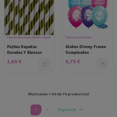
Pajitas Biodegradables Papel
Fiestas Infantiles
Pajitas Rayadas
Globos Disney Frozen
Doradas Y Blancas
Cumpleaños
Precio
Precio
1,60 €
0,75 €
Mostrando 1-60 de 70 producto(s)
Siguiente
1
2