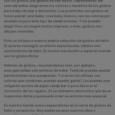
son los globos
¡Sin globos no hay fiesta
. Dependiendo del
sexo del bebé, elegiremos los colores y temática de los globos
para baby shower y de bautizo. Los preferidos son globos en
tonos pastel; azul baby, rosa baby, blanco, son los colores por
excelencia para éste tipo de celebraciones. Y los puedes
elegir lisos sin ningún motivo impreso, o bien, globos con
dibujos infantiles.
Echa un vistazo a nuestra amplia selección de globos de helio.
Si quieres conseguir un efecto espectacular, ínflalos con
una bombona de helio. Es mucho más bonito y especial cuando
ves los globos flotar.
Además de globos, recomendamos usar, por ejemplo,
unas
guirnaldas con motivos
de bebé. También pueden quedar
bastante bien unos
pompones.
Y si estos los utilizas con
colores que combinen, pueden quedar genial. Los puedes usar
colgando encima de algún
candy bar
o para decorar el
rinconcito de los regalos. Es un elemento decorativo que da un
toque muy dulce y que puede crear un entorno muy especial.
En nuestra tienda somos especialistas en la venta de globos de
helio y accesorios. Nos avalan ya unos cuantos años y