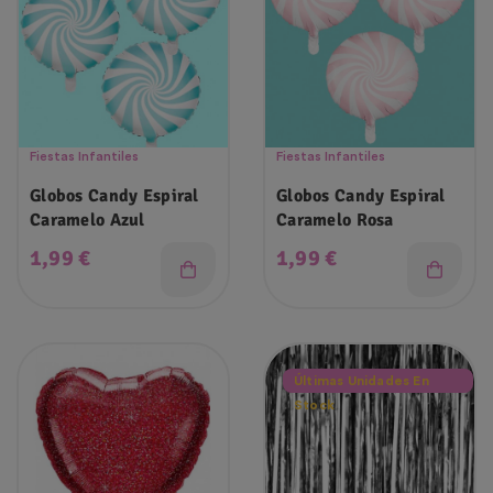
Fiestas Infantiles
Fiestas Infantiles
Globos Candy Espiral
Globos Candy Espiral
Caramelo Azul
Caramelo Rosa
Precio
Precio
1,99 €
1,99 €
Últimas Unidades En
Stock