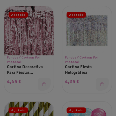
Agotado
Agotado
Fondos Y Cortinas Foil
Fondos Y Cortinas Foil
Photocall
Photocall
Cortina Decorativa
Cortina Fiesta
Para Fiestas
Holográfica
100x240cm
Precio
Precio
4,45 €
4,25 €
Agotado
Agotado