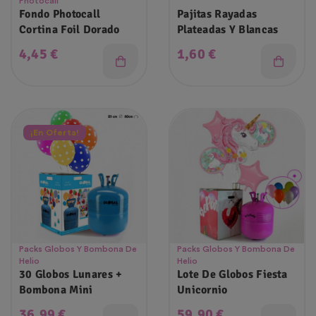
Photocall
Fondo Photocall
Pajitas Rayadas
Cortina Foil Dorado
Plateadas Y Blancas
Precio
Precio
4,45 €
1,60 €
¡En Oferta!
Packs Globos Y Bombona De
Packs Globos Y Bombona De
Helio
Helio
30 Globos Lunares +
Lote De Globos Fiesta
Bombona Mini
Unicornio
Precio
Precio
36,99 €
59,90 €