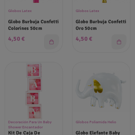
Globos Latex
Globos Latex
Globo Burbuja Confetti
Globo Burbuja Confetti
Colorines 50cm
Oro 50cm
Precio
Precio
4,50 €
4,50 €
Decoración Para Un Baby
Globos Poliamida Helio
Shower Encantador
Kit De Caja De
Globo Elefante Baby