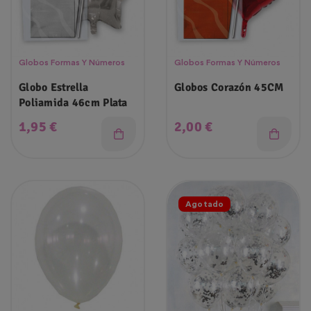
Globos Formas Y Números
Globos Formas Y Números
Globo Estrella
Globos Corazón 45CM
Poliamida 46cm Plata
Precio
Precio
1,95 €
2,00 €
Agotado