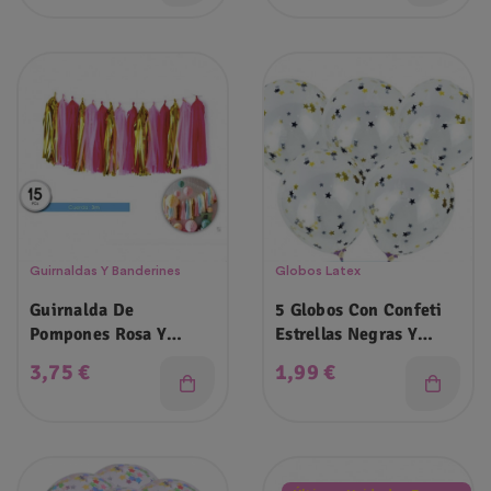
Guirnaldas Y Banderines
Globos Latex
Guirnalda De
5 Globos Con Confeti
Pompones Rosa Y
Estrellas Negras Y
Dorados
Doradas
Precio
Precio
3,75 €
1,99 €