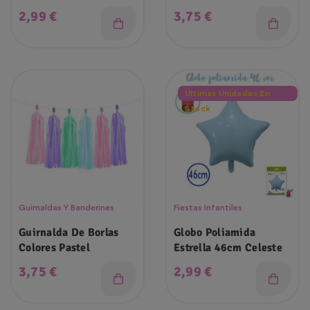
Precio
Precio
2,99 €
3,75 €
Últimas Unidades En
Stock
Guirnaldas Y Banderines
Fiestas Infantiles
Guirnalda De Borlas
Globo Poliamida
Colores Pastel
Estrella 46cm Celeste
Precio
Precio
3,75 €
2,99 €