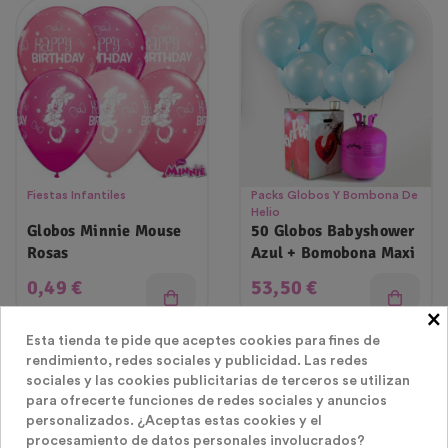
Fiestas Infantiles
Packs Globos Y Bombona De
Helio
Globos Minnie Mouse
50 Globos Babyshower
Rosas
Azul + Bomobona Maxi
Precio
Precio
0,49 €
53,50 €
×
Esta tienda te pide que aceptes cookies para fines de
rendimiento, redes sociales y publicidad. Las redes
sociales y las cookies publicitarias de terceros se utilizan
para ofrecerte funciones de redes sociales y anuncios
personalizados. ¿Aceptas estas cookies y el
procesamiento de datos personales involucrados?