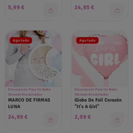
Precio
Precio
5,99 €
24,95 €
Agotado
Agotado
Decoración Para Un Baby
Decoración Para Un Baby
Shower Encantador
Shower Encantador
MARCO DE FIRMAS
Globo De Foil Corazón
LUNA
"It's A Girl"
Precio
Precio
24,99 €
2,99 €