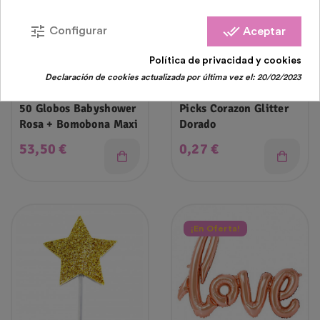
tune
done_all
Configurar
Aceptar
Política de privacidad y cookies
Declaración de cookies actualizada por última vez el:
20/02/2023
Packs Globos Y Bombona De
Topper Para Tarta
Helio
50 Globos Babyshower
Picks Corazon Glitter
Rosa + Bomobona Maxi
Dorado
Precio
Precio
53,50 €
0,27 €
¡En Oferta!