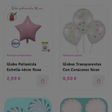
Fiestas Infantiles
Globos Latex
Globo Poliamida
Globos Transparentes
Estrella 46cm Rosa
Con Corazones Neon
Precio
Precio
2,99 €
0,50 €