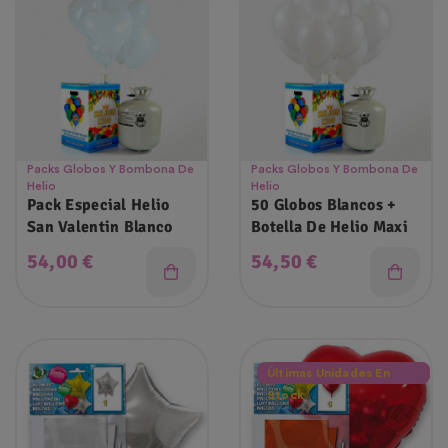
Packs Globos Y Bombona De
Packs Globos Y Bombona De
Helio
Helio
Pack Especial Helio
50 Globos Blancos +
San Valentin Blanco
Botella De Helio Maxi
Precio
Precio
54,00 €
54,50 €
Últimas Unidades En
Stock