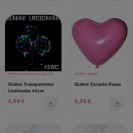
Globos Luminosos Luz LED
Globos Latex
Globos Transparantes
Globos Corazón Rosas
Luminosos 45cm
Precio
Precio
1,99 €
0,26 €