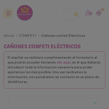
0
Navegación
☰

de
palanca
Inicio
CONFETI
Cañones confeti Eléctricos
CAÑONES CONFETI ELÉCTRICOS
El alquiler se realizará cumplimentando el formulario al
que podrás acceder haciendo
clic aquí
, en el que deberás
introducir toda la información necesaria para poder
ajustarnos los más posible. Una vez recibamos la
información, nos pondremos en contacto en un plazo de
24/48 horas.
