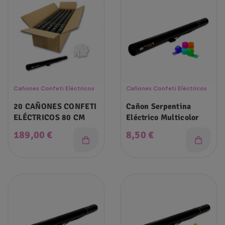
Cañones Confeti Eléctricos
Cañones Confeti Eléctricos
20 CAÑONES CONFETI
Cañon Serpentina
ELÉCTRICOS 80 CM
Eléctrico Multicolor
Precio
Precio
189,00 €
8,50 €