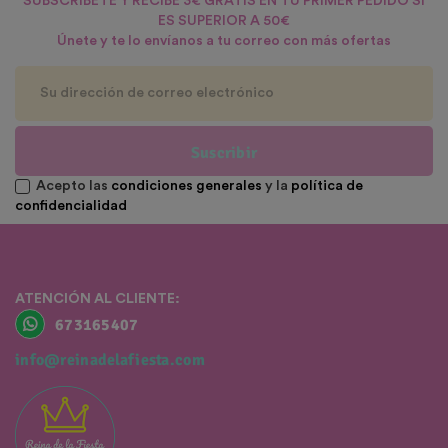
SUBSCRÍBETE Y RECIBE 3€ GRATIS EN TU PRIMER PEDIDO SI
ES SUPERIOR A 50€
Únete y te lo envíanos a tu correo con más ofertas
Suscribir
Acepto las
condiciones generales
y la
política de
confidencialidad
ATENCIÓN AL CLIENTE:
673165407
info@reinadelafiesta.com