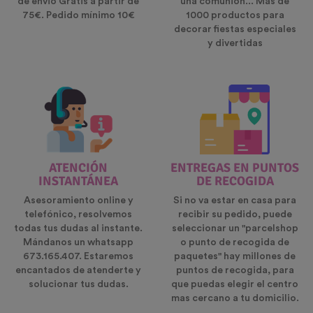
de envio Gratis a partir de
una comunión... Más de
75€. Pedido mínimo 10€
1000 productos para
decorar fiestas especiales
y divertidas
ATENCIÓN
ENTREGAS EN PUNTOS
INSTANTÁNEA
DE RECOGIDA
Asesoramiento online y
Si no va estar en casa para
telefónico, resolvemos
recibir su pedido, puede
todas tus dudas al instante.
seleccionar un "parcelshop
Mándanos un whatsapp
o punto de recogida de
673.165.407. Estaremos
paquetes" hay millones de
encantados de atenderte y
puntos de recogida, para
solucionar tus dudas.
que puedas elegir el centro
mas cercano a tu domicilio.