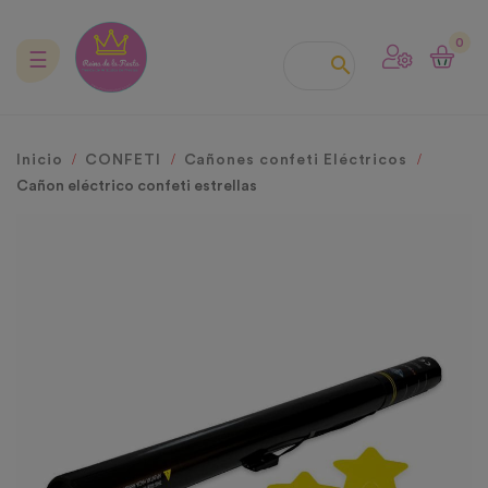
0
Navegación
☰

de
palanca
Inicio
CONFETI
Cañones confeti Eléctricos
Cañon eléctrico confeti estrellas