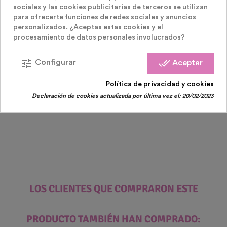
sociales y las cookies publicitarias de terceros se utilizan
para ofrecerte funciones de redes sociales y anuncios
personalizados. ¿Aceptas estas cookies y el
procesamiento de datos personales involucrados?
Cañones Confeti Eléctricos
Cañon Eléctrico De Confeti Redondo
tune
done_all
Configurar
Aceptar
Política de privacidad y cookies
Precio
6,99 €
Declaración de cookies actualizada por última vez el:
20/02/2023
LOS CLIENTES QUE COMPRARON ESTE
PRODUCTO TAMBIÉN HAN COMPRADO: