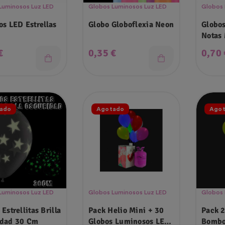
Luminosos Luz LED
Globos Luminosos Luz LED
Globos 
os LED Estrellas
Globo Globoflexia Neon
Globo
Notas 
o
Precio
Preci
€
0,35 €
0,70 
ado
Agotado
Ago
Luminosos Luz LED
Globos Luminosos Luz LED
Globos 
Estrellitas Brilla
Pack Helio Mini + 30
Pack 
Oscuridad 30 Cm
Globos Luminosos LED
Bombo