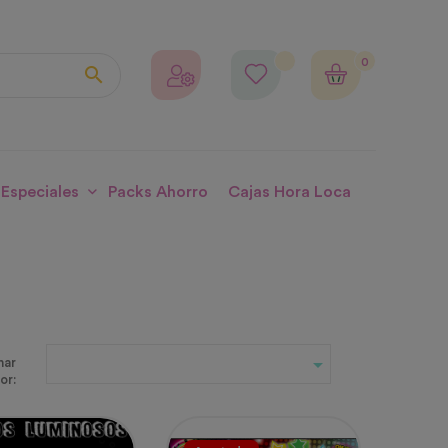
0

 Especiales
Packs Ahorro
Cajas Hora Loca

nar
or: