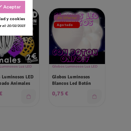
all
Aceptar
tado
¡En Oferta!
dad y cookies
Agotado
 el:
20/02/2023
Luminosos Luz LED
Globos Luminosos Luz LED
s Luminosos LED
Globos Luminosos
pado Animales
Blancos Led Botón
o
Precio
€
0,75 €