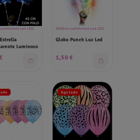
Luminosos Luz LED
Globos Luminosos Luz LED
Estrella
Globo Punch Luz Led
Transparente Luminoso
o
Precio
€
1,50 €
tado
Agotado