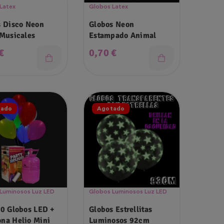
Latex
Globos Latex
s Disco Neon
Globos Neon
Musicales
Estampado Animal
o
Precio
€
0,70 €
tado
Agotado
Luminosos Luz LED
Globos Luminosos Luz LED
20 Globos LED +
Globos Estrellitas
na Helio Mini
Luminosos 92cm