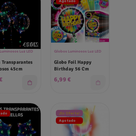
Agotado
Luminosos Luz LED
Globos Luminosos Luz LED
 Transparantes
Globo Foil Happy
osos 45cm
Birthday 56 Cm
o
Precio
€
6,99 €
tado
¡En Oferta!
Agotado