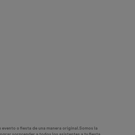
evento o fiesta de una manera original.
Somos la
grar sorprender a todos los asistentes a tu fiesta.