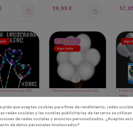
Multicolor
o
Precio
Preci
€
59,95 €
37,9
ado
¡En Oferta!
Ago
Agotado
Luminosos Luz LED
Globos Luminosos Luz LED
Packs G
Helio
Transparente
Globos Luminosos LED
30 Gl
ón Luminoso
Blancos
LED B
te pide que aceptes cookies para fines de rendimiento, redes sociale
as redes sociales y las cookies publicitarias de terceros se utilizan
Bombo
o
Precio
Preci
€
3,99 €
79,9
nciones de redes sociales y anuncios personalizados. ¿Aceptas est
Maxi
ento de datos personales involucrados?