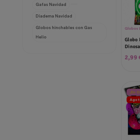
Gafas Navidad
Diadema Navidad
Globos hinchables con Gas
Globos 
Helio
Globo
Dinosa
Preci
2,99 
¡En O
Agot