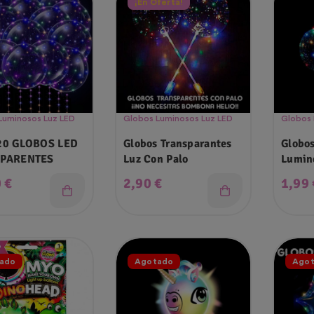
¡En Oferta!
Luminosos Luz LED
Globos Luminosos Luz LED
Globos 
20 GLOBOS LED
Globos Transparantes
Globos
PARENTES
Luz Con Palo
Lumin
o
Precio
Preci
 €
2,90 €
1,99 
ado
Agotado
Ago