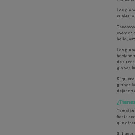
Los
glob
cuales l
Tenemos d
eventos 
helio, es
Los
glob
haciendo 
de tu cas
globos l
Si quiere
globos l
dejando q
¿Tiene
También 
fiesta se
que ofre
Si tiene