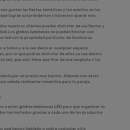
s gustan las fiestas temáticas y los eventos en los
s que logran sorprendernos y hacernos querer más.
os nuestros clientes puedas disfrutar de sus fiestas y
dad.
Los
globos luminoso
s se pueden hinchar con
n led con la propiedad particular de iluminarse.
a todos y a la vez decorar cualquier espacio
or, por lo que podrás disfrutar de ellos ya sea dentro
s led, que solo tiene que tirar de una lengüeta o los
nderla por un precio muy barato. Además con estos
una velada realmente romántica para tu pareja,
?
os a estas
globos luminosos LED
para que organizar tu
odos tus invitados gracias a cada uno de los productos
as que hemos hablado o sobre cualquier otro