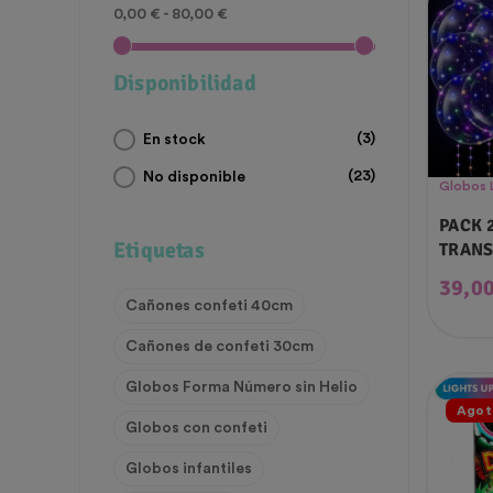
0,00 € - 80,00 €
Disponibilidad
(3)
En stock
(23)
No disponible
Globos 
PACK 
Etiquetas
TRANS
Preci
39,00
Cañones confeti 40cm
Cañones de confeti 30cm
Globos Forma Número sin Helio
Agot
Globos con confeti
Globos infantiles