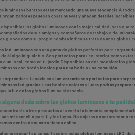
os luminosos baratos
están marcando una nueva tendencia.A todos no
os organizadores prueban cosas nuevas y añaden detalles increíble
isponibles los globos luminosos con la mejor calidad, para que tod
acompañados de sus amigos y compañeros de trabajo o de universi
tos globos como su propio nombre indica se trata de unos globos co
os led luminosos
son una gama de globos perfectos para sorprender 
de él algo inigualable. Son perfectos para uso interior como exteri
a o un local, como en tu jardín.
Disponibles en dos modelos: los globo
uminosos con botón ideales para una boda o una comunión
.
s sorprender a tu novia en el
aniversario
son perfectos para sorpre
uminosos led gracias a sus bonitos colores y luces podrás preparar 
ue la luz de los globos ilumine el espacio.
s alguna duda sobre las globos luminosos
o tu pedido
encontrarás otros productos a la venta totalmente complementari
a aún más sencillo para ti y los tuyos. No dejaras de sorprender a t
cemos dentro de nuestra tienda online.
s alguna pregunta o consulta sobre estas
globos luminosos LED
de l