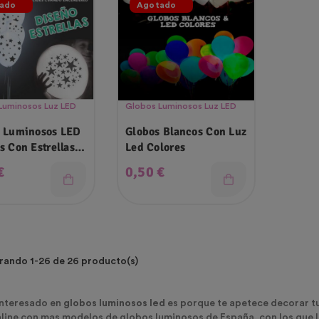
ado
Agotado
Luminosos Luz LED
Globos Luminosos Luz LED
 Luminosos LED
Globos Blancos Con Luz
s Con Estrellas
Led Colores
f
o
Precio
€
0,50 €
ando 1-26 de 26 producto(s)
 interesado en
globos luminosos led
es porque te apetece decorar tu 
line con mas modelos de globos luminosos de España, con los que lo