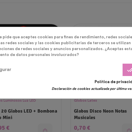
otado
Agotado
te pide que aceptes cookies para fines de rendimiento, redes sociale
as redes sociales y las cookies publicitarias de terceros se utilizan
nciones de redes sociales y anuncios personalizados. ¿Aceptas est
ento de datos personales involucrados?
done_
gurar
Política de privaci
Declaración de cookies actualizada por última vez
s Luminosos Luz LED
Globos Latex
 20 Globos LED + Bombona
Globos Disco Neon Notas
o Mini
Musicales
cio
Precio
95 €
0,70 €