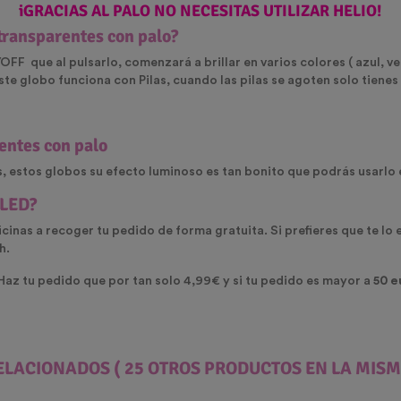
iGRACIAS AL PALO NO NECESITAS UTILIZAR HELIO!
 transparentes con palo?
FF que al pulsarlo, comenzará a brillar en varios colores ( azul, ver
te globo funciona con Pilas, cuando las pilas se agoten solo tiene
entes con palo
os, estos globos su efecto luminoso es tan bonito que podrás usar
 LED
?
cinas a recoger tu pedido de forma gratuita. Si prefieres que te lo
h.
 Haz tu pedido que por tan solo 4,99€ y si tu pedido es mayor a
50 e
ELACIONADOS
( 25 OTROS PRODUCTOS EN LA MISM