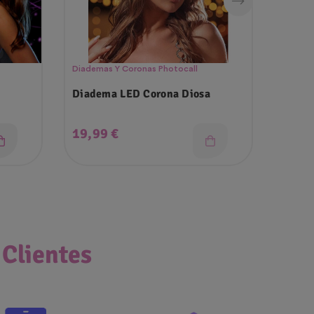
Diademas Y Coronas Photocall
Acceso
Diadema LED Corona Diosa
Infla
Precio
Prec
19,99 €
3,90
 Clientes