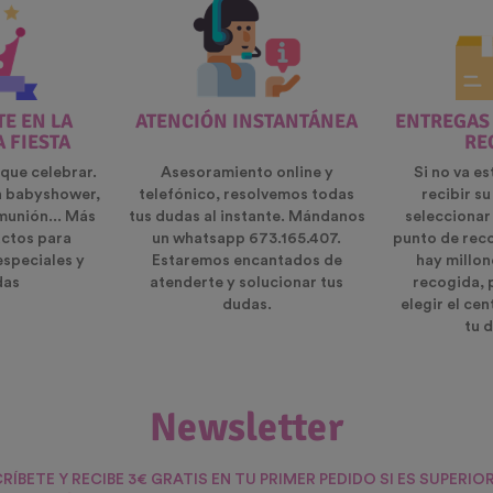
E EN LA
ATENCIÓN INSTANTÁNEA
ENTREGAS
A FIESTA
RE
que celebrar.
Asesoramiento online y
Si no va es
n babyshower,
telefónico, resolvemos todas
recibir s
munión... Más
tus dudas al instante. Mándanos
seleccionar
ctos para
un whatsapp 673.165.407.
punto de rec
especiales y
Estaremos encantados de
hay millon
das
atenderte y solucionar tus
recogida, 
dudas.
elegir el ce
tu d
Newsletter
RÍBETE Y RECIBE 3€ GRATIS EN TU PRIMER PEDIDO SI ES SUPERIOR