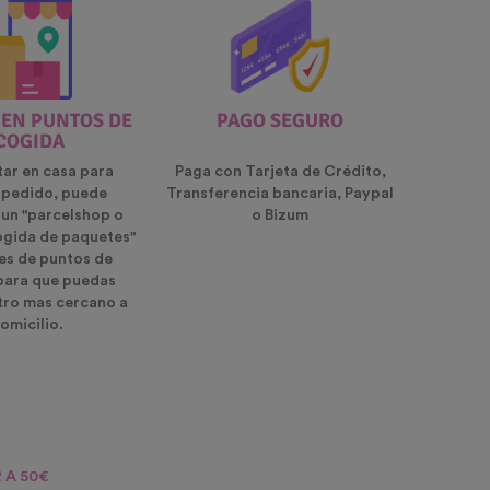
 EN PUNTOS DE
PAGO SEGURO
COGIDA
tar en casa para
Paga con Tarjeta de Crédito,
u pedido, puede
Transferencia bancaria, Paypal
 un "parcelshop o
o Bizum
ogida de paquetes"
es de puntos de
para que puedas
ntro mas cercano a
omicilio.
 A 50€