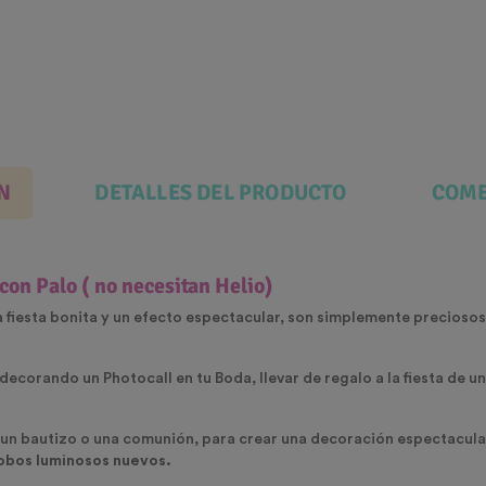
N
DETALLES DEL PRODUCTO
COME
on Palo ( no necesitan Helio)
a fiesta bonita y un efecto espectacular, son simplemente precioso
decorando un Photocall en tu Boda, llevar de regalo a la fiesta de un
 un bautizo o una comunión, para crear una decoración espectacular
lobos luminosos nuevos.