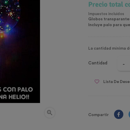
Precio total 
Impuestos incluidos
Globos transparantes
Incluye palo para qu
La cantidad mínima d
Cantidad
Lista De Dese

Compartir