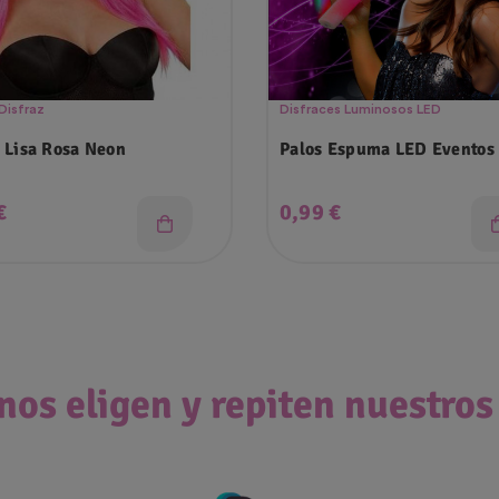
Disfraz
Disfraces Luminosos LED
 Lisa Rosa Neon
Palos Espuma LED Eventos
o
Precio
€
0,99 €
nos eligen y repiten nuestros