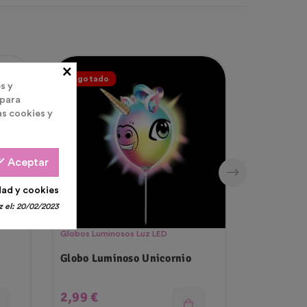
×
Agotado
Agotado
s y
 para
as cookies y
all
Aceptar
dad y cookies
 el:
20/02/2023
Globos Luminosos Luz LED
Globos Lumi
Globo Luminoso Unicornio
Globo Estr
Luminoso
Precio
Precio
2,99 €
2,50 €