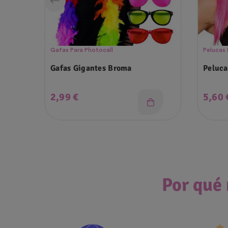
Gafas Para Photocall
Pelucas 
Gafas Gigantes Broma
Peluca
Precio
Preci
2,99 €
5,60 
Por qué 