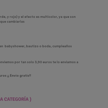
de, y rojo) y el efecto es multicolor, ya que son
s que cambiarlas
lo en babyshower, bautizo o boda, cumpleaños
 enviemos por tan solo 3,90 euros te lo enviamos a
uros ¡¡ Envio gratis!!
A CATEGORÍA )