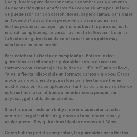
Una guirnalda para decorar como su nombre es un elemento
de decoración que tiene forma de corona abierta por un lado.
Se puede fabricar con cartón, flores, papel o ramas, para darle
un toque distintivo. Y nos puede servir para muchísimas
fiestas: podemos coseguir
guirnaldas baratas
para una fiesta
infantil, cumpleaños, aniversarios, fiesta halloween. Decorar
tu fiesta con guirnaldas de colores será una opción muy
acertada a un buen precio.
Para celebrar tu fiesta de cumpleaños.
Entre nuestras
guirnaldas estrella son las guirnaldas en sus diferentes
formatos con el mensaje
"felicidades" , "Feliz Cumpleaños" ,
"Viva la fiesta"
disponible en formato carton y globos. Otros
modelos y opciones de guirnaldas para fiestas que tienen
mucho éxito en los cumpleaños
i
nfantiles para niños son los de
colores fluor, o con dibujos animados como pueden ser
payasos, guirnalda de unicornios.
Si estas decorando una babyshower o comunión
puedes
comprar las guirnaldas de globos en tonalidades rosas y
azules pastel. Soy guirnaldas ideales de mas de 1.80cm.
Como habrás podido comprobar,
las guirnaldas para fiestas