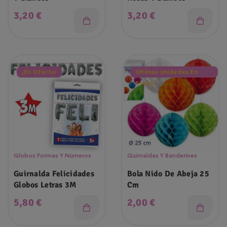
Precio
Precio
3,20 €
3,20 €
¡En Oferta!
Últimas Unidades En
Stock
Globos Formas Y Números
Guirnaldas Y Banderines
Guirnalda Felicidades
Bola Nido De Abeja 25
Globos Letras 3M
Cm
Precio
Precio
5,80 €
2,00 €