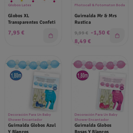
Globos Latex
Photocall & Fotomaton Boda
Globos XL
Guirnalda Mr & Mrs
Transparentes Confeti
Rustica
Precio
Precio
7,95 €
-1,50 €
9,99 €
regular
Precio
8,49 €
Decoración Para Un Baby
Decoración Para Un Baby
Shower Encantador
Shower Encantador
Guirnalda Globos Azul
Guirnalda Globos
Y Blancos
Rosas Y Blancos