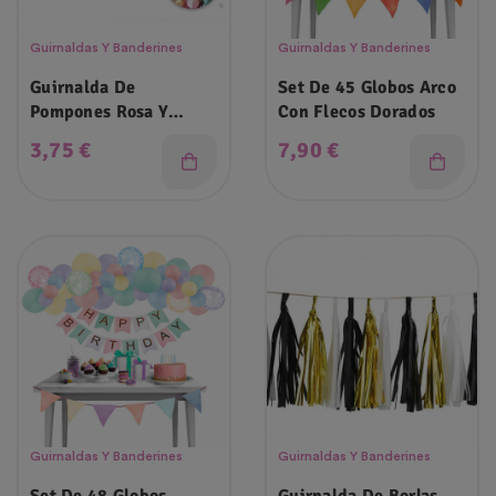
Guirnaldas Y Banderines
Guirnaldas Y Banderines
Guirnalda De
Set De 45 Globos Arco
Pompones Rosa Y
Con Flecos Dorados
Dorados
Precio
Precio
3,75 €
7,90 €
Guirnaldas Y Banderines
Guirnaldas Y Banderines