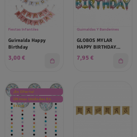
Fiestas Infantiles
Guirnaldas Y Banderines
Guirnalda Happy
GLOBOS MYLAR
Birthday
HAPPY BIRTHDAY
RAINBOW
Precio
Precio
3,00 €
7,95 €
¡En Oferta!
Últimas Unidades En
Stock