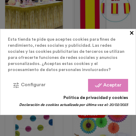
×
Esta tienda te pide que aceptes cookies para fines de
rendimiento, redes sociales y publicidad. Las redes
Accesorios Para Fiesta De
Guirnaldas Y Banderines
Cumpleaños
sociales y las cookies publicitarias de terceros se utilizan
Falda De Mesa Flecos
Guirnalda De Papel
para ofrecerte funciones de redes sociales y anuncios
275X75CM
Bandera España 3m
personalizados. ¿Aceptas estas cookies y el
procesamiento de datos personales involucrados?
Precio
Precio
5,99 €
3,00 €
tune
done_all
Configurar
Aceptar
Política de privacidad y cookies
Declaración de cookies actualizada por última vez el:
20/02/2023
Agotado
¡En Oferta!
Agotado