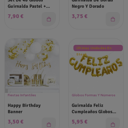
Set De 48 Globos
Guirnalda De Borlas
Guirnalda Pastel +
Negro Y Dorado
Guirnalda Cumpleaños
Precio
Precio
7,90 €
3,75 €
Últimas Unidades En
Stock
Fiestas Infantiles
Globos Formas Y Números
Happy Birthday
Guirnalda Feliz
Banner
Cumpleaños Globos
Letras 45cm
Precio
Precio
3,50 €
5,95 €