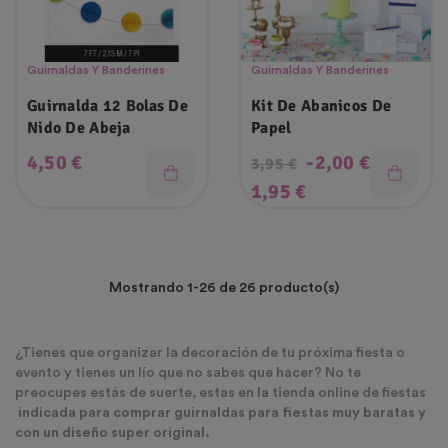
Guirnaldas Y Banderines
Guirnaldas Y Banderines
Guirnalda 12 Bolas De
Kit De Abanicos De
Nido De Abeja
Papel
Precio
Precio
4,50 €
-2,00 €
3,95 €
regular
Precio
1,95 €
Mostrando 1-26 de 26 producto(s)
¿Tienes que organizar la decoración de tu próxima fiesta o
evento y tienes un lío que no sabes que hacer? No te
preocupes estás de suerte, estas en la tienda online de fiestas
indicada para comprar guirnaldas para fiestas muy baratas y
con un diseño super original.