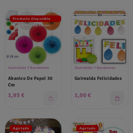
Producto Disponible
Con Otras Opciones
Guirnaldas Y Banderines
Guirnaldas Y Banderines
Abanico De Papel 30
Guirnalda Felicidades
Cm
Precio
Precio
1,95 €
1,00 €
Agotado
Agotado