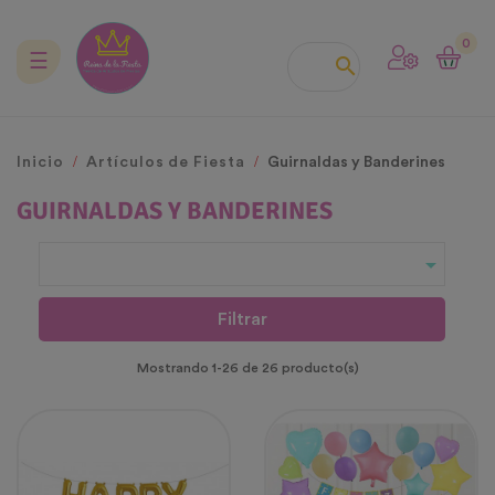
0
Navegación
☰

de
palanca
Inicio
Artículos de Fiesta
Guirnaldas y Banderines
GUIRNALDAS Y BANDERINES

Filtrar
Mostrando 1-26 de 26 producto(s)