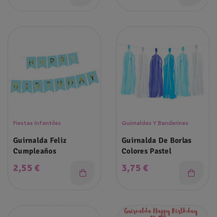
Fiestas Infantiles
Guirnaldas Y Banderines
Guirnalda Feliz
Guirnalda De Borlas
Cumpleaños
Colores Pastel
Precio
Precio
2,55 €
3,75 €