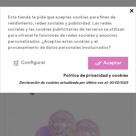
×
Esta tienda te pide que aceptes cookies para fines de
rendimiento, redes sociales y publicidad. Las redes
LOS CLIENTES QUE COMPRARON ESTE
sociales y las cookies publicitarias de terceros se utilizan
para ofrecerte funciones de redes sociales y anuncios
personalizados. ¿Aceptas estas cookies y el
PRODUCTO TAMBIÉN HAN COMPRADO:
procesamiento de datos personales involucrados?
tune
done_all
Configurar
Aceptar
Política de privacidad y cookies
Declaración de cookies actualizada por última vez el:
20/02/2023