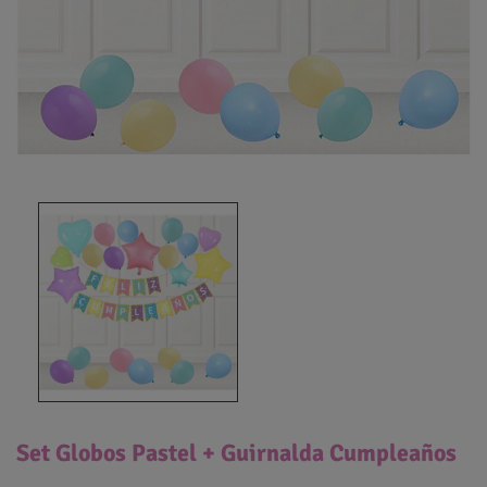
Set Globos Pastel + Guirnalda Cumpleaños