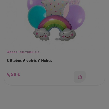
Globos Poliamida Helio
8 Globos Arcoiris Y Nubes
Precio
4,50 €