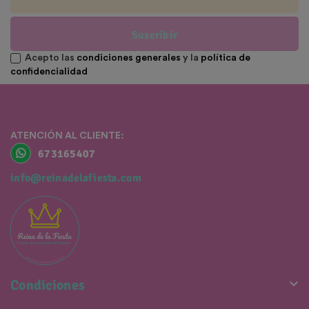
Suscribir
Acepto las
condiciones generales
y la
política de
confidencialidad
ATENCIÓN AL CLIENTE:
673165407
info@reinadelafiesta.com

Condiciones