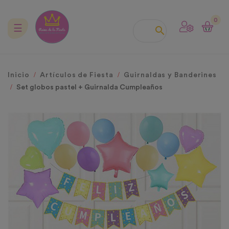
0
Navegación
☰

de
palanca
Inicio
Artículos de Fiesta
Guirnaldas y Banderines
Set globos pastel + Guirnalda Cumpleaños