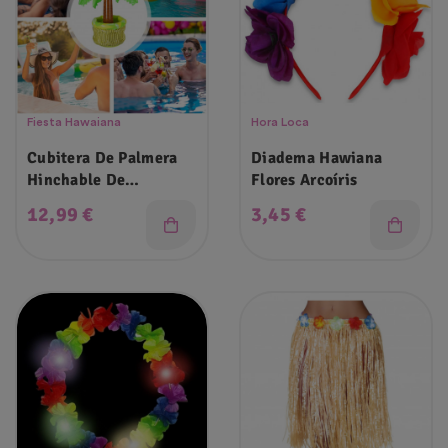
Fiesta Hawaiana
Hora Loca
Cubitera De Palmera
Diadema Hawiana
Hinchable De
Flores Arcoíris
68x70x30 Cm
Precio
Precio
12,99 €
3,45 €