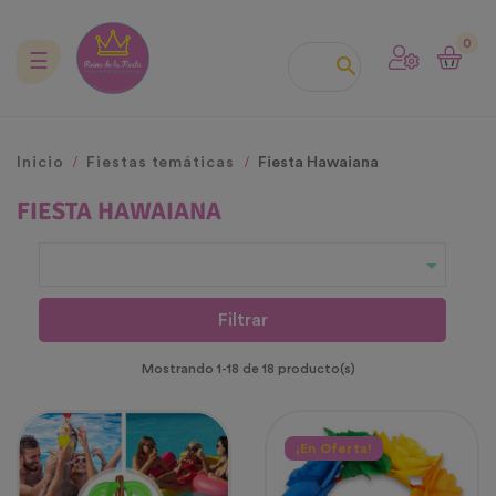
0
Navegación
☰

de
palanca
Inicio
Fiestas temáticas
Fiesta Hawaiana
FIESTA HAWAIANA

Filtrar
Mostrando 1-18 de 18 producto(s)
¡En Oferta!