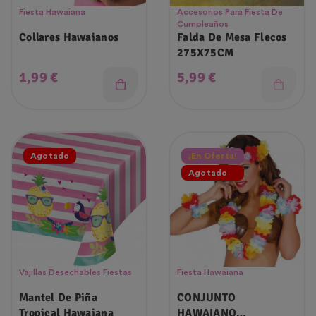
Fiesta Hawaiana
Accesorios Para Fiesta De
Cumpleaños
Collares Hawaianos
Falda De Mesa Flecos
275X75CM
Precio
Precio
1,99 €
5,99 €
Agotado
¡En Oferta!
Agotado
Vajillas Desechables Fiestas
Fiesta Hawaiana
Mantel De Piña
CONJUNTO
Tropical Hawaiana
HAWAIANO