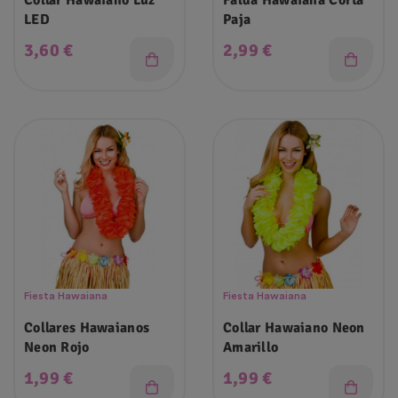
Collar Hawaiano Luz
Falda Hawaiana Corta
LED
Paja
Precio
Precio
3,60 €
2,99 €
Fiesta Hawaiana
Fiesta Hawaiana
Collares Hawaianos
Collar Hawaiano Neon
Neon Rojo
Amarillo
Precio
Precio
1,99 €
1,99 €