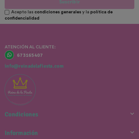
Suscribir
Acepto las
condiciones generales
y la
política de
confidencialidad
ATENCIÓN AL CLIENTE:
673165407
info@reinadelafiesta.com

Condiciones

Información