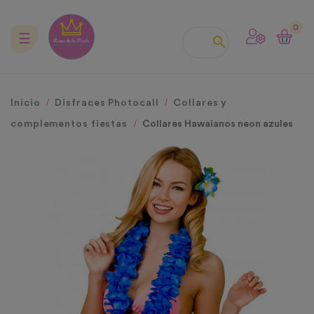
0
Navegación
☰

de
palanca
Inicio
Disfraces Photocall
Collares y
complementos fiestas
Collares Hawaianos neon azules