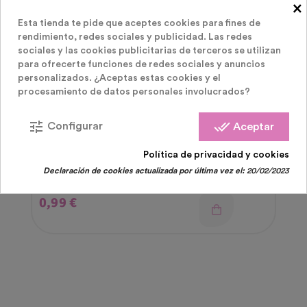
×
Esta tienda te pide que aceptes cookies para fines de
rendimiento, redes sociales y publicidad. Las redes
sociales y las cookies publicitarias de terceros se utilizan
para ofrecerte funciones de redes sociales y anuncios
personalizados. ¿Aceptas estas cookies y el
procesamiento de datos personales involucrados?
tune
done_all
Configurar
Aceptar
Fiestas Infantiles
Política de privacidad y cookies
Varita Magica Rosa Hada
Declaración de cookies actualizada por última vez el:
20/02/2023
Precio
0,99 €