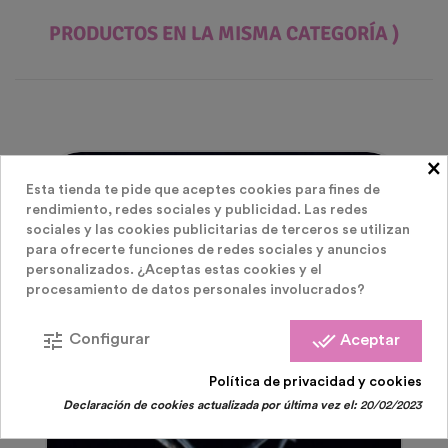
PRODUCTOS EN LA MISMA CATEGORÍA )
×
Agotado
Esta tienda te pide que aceptes cookies para fines de
rendimiento, redes sociales y publicidad. Las redes
sociales y las cookies publicitarias de terceros se utilizan
para ofrecerte funciones de redes sociales y anuncios
personalizados. ¿Aceptas estas cookies y el
procesamiento de datos personales involucrados?
tune
done_all
Configurar
Aceptar
Política de privacidad y cookies
Declaración de cookies actualizada por última vez el:
20/02/2023