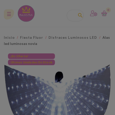
0
Navegación
☰

de
palanca
Inicio
Fiesta Fluor
Disfraces Luminosos LED
Alas
led luminosas novia
¡En Oferta!
Últimas Unidades En Stock