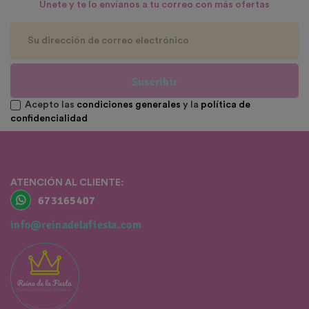
Únete y te lo envíanos a tu correo con más ofertas
Suscribir
Acepto las
condiciones generales
y la
política de
confidencialidad
ATENCIÓN AL CLIENTE:
673165407
info@reinadelafiesta.com