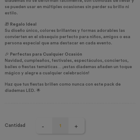
diademas no se deforman fácilmente, son cómodas de llevar y
se pueden usar en múltiples ocasiones sin perder su brillo ni
estilo.
🎁
Regalo Ideal
Su diseño único, colores brillantes y formas adorables las
convierten en el obsequio perfecto para niños, amigos o esa
persona especial que ama destacar en cada evento.
🎉
Perfectas para Cualquier Ocasión
Navidad, cumpleaños, festivales, espectáculos, conciertos,
bailes o fiestas temáticas… ¡estas diademas añaden un toque
mágico y alegre a cualquier celebración!
Haz que tus fiestas brillen como nunca con este pack de
diademas LED. 🌟
Cantidad