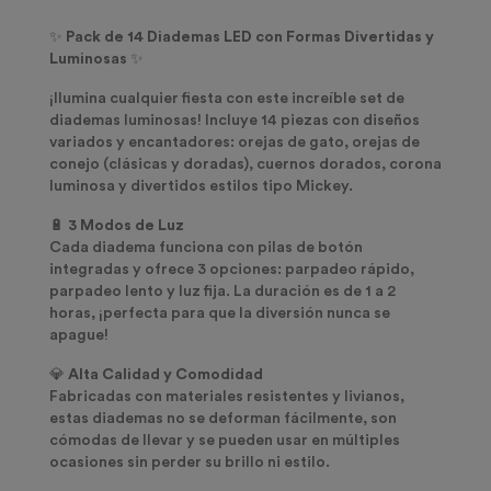
✨
Pack de 14 Diademas LED con Formas Divertidas y
Luminosas
✨
¡Ilumina cualquier fiesta con este increíble set de
diademas luminosas! Incluye 14 piezas con diseños
variados y encantadores: orejas de gato, orejas de
conejo (clásicas y doradas), cuernos dorados, corona
luminosa y divertidos estilos tipo Mickey.
🔋
3 Modos de Luz
Cada diadema funciona con pilas de botón
integradas y ofrece 3 opciones: parpadeo rápido,
parpadeo lento y luz fija. La duración es de 1 a 2
horas, ¡perfecta para que la diversión nunca se
apague!
💎
Alta Calidad y Comodidad
Fabricadas con materiales resistentes y livianos,
estas diademas no se deforman fácilmente, son
cómodas de llevar y se pueden usar en múltiples
ocasiones sin perder su brillo ni estilo.