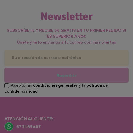
Newsletter
SUBSCRÍBETE Y RECIBE 3€ GRATIS EN TU PRIMER PEDIDO SI
ES SUPERIOR A 50€
Únete y te lo envíanos a tu correo con más ofertas
Suscribir
Acepto las
condiciones generales
y la
política de
confidencialidad
ATENCIÓN AL CLIENTE:
673165407