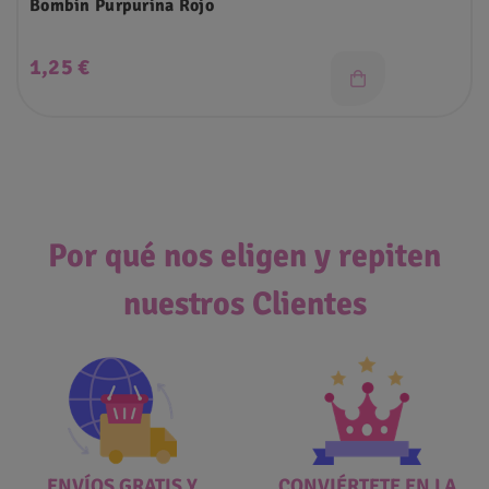
Bombin Purpurina Rojo
Precio
1,25 €
Por qué nos eligen y repiten
nuestros Clientes
ENVÍOS GRATIS Y
CONVIÉRTETE EN LA