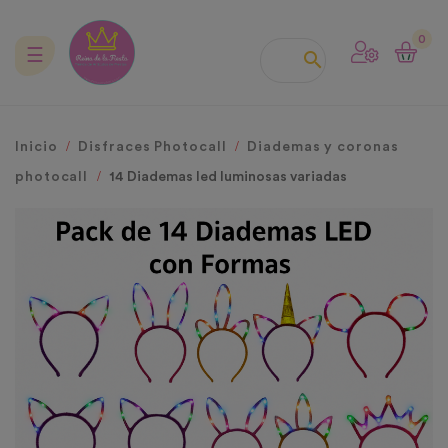
0
Navegación
☰

de
palanca
Inicio
Disfraces Photocall
Diademas y coronas
photocall
14 Diademas led luminosas variadas