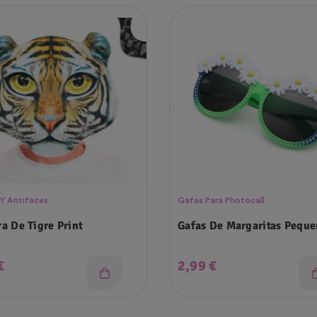
 Y Antifaces
Gafas Para Photocall
a De Tigre Print
Gafas De Margaritas Peque
o
Precio
€
2,99 €