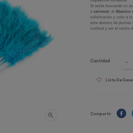
Impuestos incluidos
Si estás buscando un ac
o
carnaval
, el
Abanico 
sofisticación y color a t
este abanico de plumas se
multitud y ser el centro 
Cantidad
Lista De Dese

Compartir