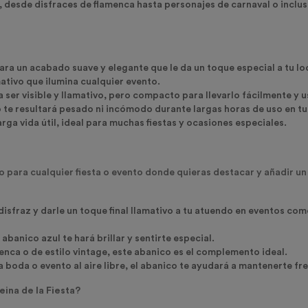
, desde disfraces de flamenca hasta personajes de carnaval o inclu
ra un acabado suave y elegante que le da un toque especial a tu lo
mativo que ilumina cualquier evento.
 ser visible y llamativo, pero compacto para llevarlo fácilmente y
o te resultará pesado ni incómodo durante largas horas de uso en tu 
arga vida útil, ideal para muchas fiestas y ocasiones especiales.
o para cualquier fiesta o evento donde quieras destacar y añadir un 
isfraz y darle un toque final llamativo a tu atuendo en eventos com
 abanico azul te hará brillar y sentirte especial.
menca o de estilo vintage, este abanico es el complemento ideal.
a boda o evento al aire libre, el abanico te ayudará a mantenerte fr
ina de la Fiesta?