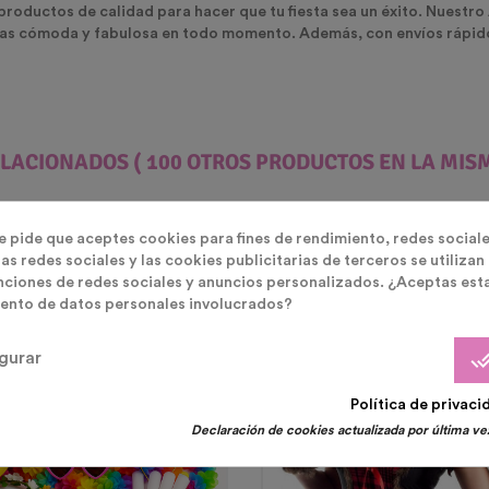
 productos de calidad para hacer que tu fiesta sea un éxito. Nuest
tas cómoda y fabulosa en todo momento. Además, con envíos rápidos
ELACIONADOS
( 100 OTROS PRODUCTOS EN LA MIS
te pide que aceptes cookies para fines de rendimiento, redes sociale
as redes sociales y las cookies publicitarias de terceros se utilizan
nciones de redes sociales y anuncios personalizados. ¿Aceptas est
ento de datos personales involucrados?
done_
gurar
Política de privaci
Declaración de cookies actualizada por última vez