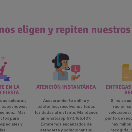
nos eligen y repiten nuestros
E EN LA
ATENCIÓN INSTANTÁNEA
ENTREGAS
A FIESTA
RE
que celebrar.
Asesoramiento online y
Si no va es
n babyshower,
telefónico, resolvemos todas
recibir s
munión... Más
tus dudas al instante. Mándanos
seleccionar
ctos para
un whatsapp 673.165.407.
punto de rec
especiales y
Estaremos encantados de
hay millon
das
atenderte y solucionar tus
recogida, 