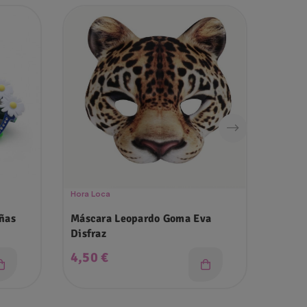
Hora Loca
Gafas P
ñas
Máscara Leopardo Goma Eva
Gafas 
Disfraz
Precio
Prec
4,50 €
2,50