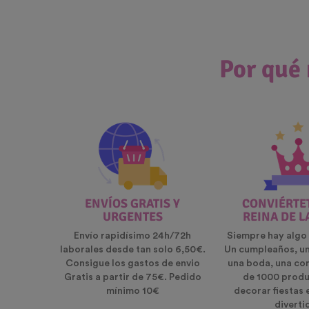
Por qué 
ENVÍOS GRATIS Y
CONVIÉRTET
URGENTES
REINA DE L
Envío rapidísimo 24h/72h
Siempre hay algo 
laborales desde tan solo 6,50€.
Un cumpleaños, u
Consigue los gastos de envio
una boda, una co
Gratis a partir de 75€. Pedido
de 1000 produ
mínimo 10€
decorar fiestas 
diverti