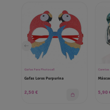
Gafas Para Photocall
Caretas
Gafas Loros Purpurina
Máscar
Precio
Preci
2,50 €
5,90 