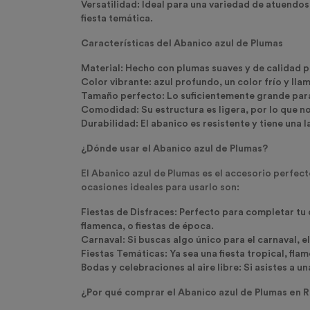
Versatilidad:
Ideal para una variedad de atuendos
fiesta temática.
Características del Abanico azul de Plumas
Material:
Hecho con plumas suaves y de calidad pa
Color vibrante:
azul profundo, un color frío y lla
Tamaño perfecto:
Lo suficientemente grande para
Comodidad:
Su estructura es ligera, por lo que n
Durabilidad:
El abanico es resistente y tiene una l
¿Dónde usar el Abanico azul de Plumas?
El Abanico azul de Plumas es el accesorio perfect
ocasiones ideales para usarlo son:
Fiestas de Disfraces:
Perfecto para completar tu d
flamenca, o fiestas de época.
Carnaval:
Si buscas algo único para el carnaval, el
Fiestas Temáticas:
Ya sea una fiesta tropical, fla
Bodas y celebraciones al aire libre:
Si asistes a un
¿Por qué comprar el Abanico azul de Plumas en Re