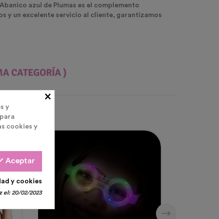
ro Abanico azul de Plumas es el complemento
 y un excelente servicio al cliente, garantizamos
MA CATEGORÍA )
×
s y
 para
as cookies y
all
Aceptar
dad y cookies
 el:
20/02/2023