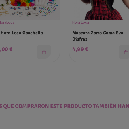
HoraLoca
Hora Loca
 Hora Loca Coachella
Máscara Zorro Goma Eva
Disfraz
cio
Precio
,00 €
4,99 €
ES QUE COMPRARON ESTE PRODUCTO TAMBIÉN HA