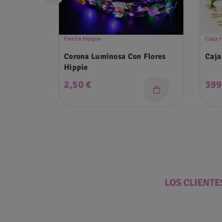
Fiesta Hippie
Caja 
Corona Luminosa Con Flores
Caja
Hippie
Precio
Pre
2,50 €
399
LOS CLIENT