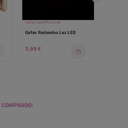
Gafas Para Photocall
Máscaras Gi
Gafas Redondos Luz LED
Máscara G
Precio
Precio
3,99 €
5,90 €
N COMPRADO: