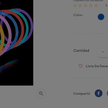
Impuestos incluidos
L
Color
Cantidad
Lista De Dese

Compartir