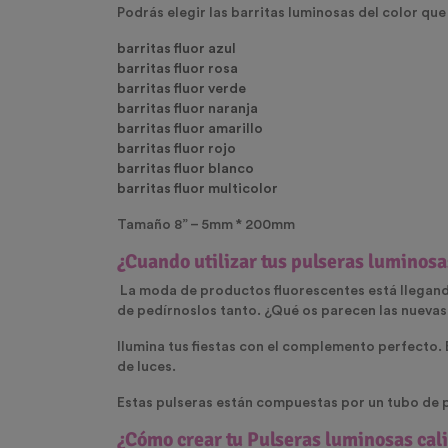
Podrás elegir las barritas luminosas del color que
barritas fluor azul
barritas fluor rosa
barritas fluor verde
barritas fluor naranja
barritas fluor amarillo
barritas fluor rojo
barritas fluor blanco
barritas fluor multicolor
Tamaño 8” – 5mm * 200mm
¿Cuando utilizar tus pulseras luminos
La moda de productos fluorescentes está llegando
de pedírnoslos tanto. ¿Qué os parecen las nuevas
Ilumina tus fiestas con el complemento perfecto. E
de luces.
Estas pulseras están compuestas por un tubo de pl
¿Cómo crear tu Pulseras luminosas ca