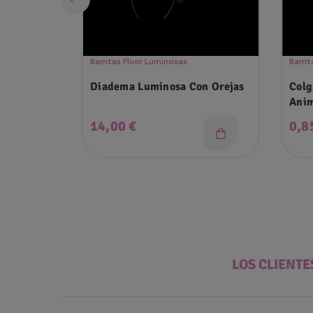
Barritas Fluor Luminosas
Barri
Diadema Luminosa Con Orejas
Colg
Anim
Precio
Pre
14,00 €
0,8
LOS CLIENT