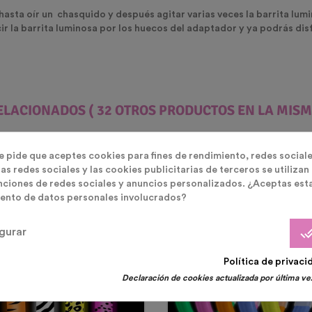
hasta oír un chasquido y después agitar varias veces la barrita lumi
r la barrita luminosa por los huecos del adaptador y ya podrás dis
ELACIONADOS
( 32 OTROS PRODUCTOS EN LA MISM
te pide que aceptes cookies para fines de rendimiento, redes sociale
as redes sociales y las cookies publicitarias de terceros se utilizan
nciones de redes sociales y anuncios personalizados. ¿Aceptas est
ento de datos personales involucrados?
otado
done_
gurar
Política de privaci
Declaración de cookies actualizada por última vez