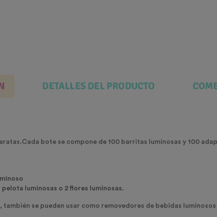
N
DETALLES DEL PRODUCTO
COME
baratas.Cada bote se compone de 100 barritas luminosas y 100 adap
luminoso
pelota luminosas o 2 flores luminosas.
o, también se pueden usar como removedores de bebidas luminosos