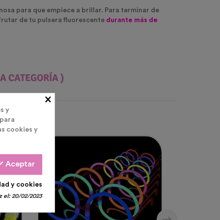
nosa para que empiece a brillar. Para terminar de
frutar de tu pulsera fluorescente
durante más de
A CATEGORÍA )
×
s y
 para
as cookies y
all
Aceptar
dad y cookies
 el:
20/02/2023