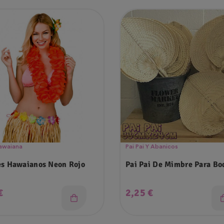
Hawaiana
Pai Pai Y Abanicos
es Hawaianos Neon Rojo
Pai Pai De Mimbre Para Bo
o
Precio
€
2,25 €