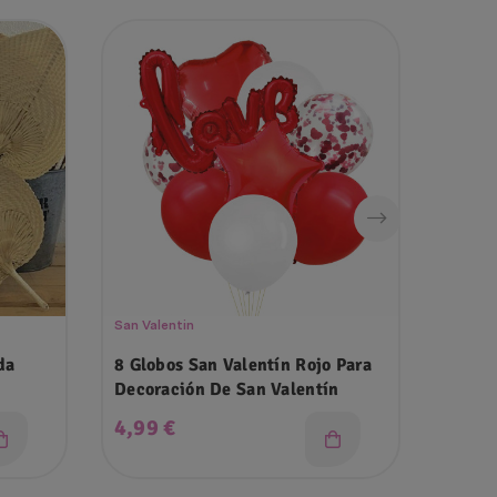
Ago
San Valentin
Lanzam
da
8 Globos San Valentín Rojo Para
Globo
Decoración De San Valentín
Precio
Prec
4,99 €
0,55