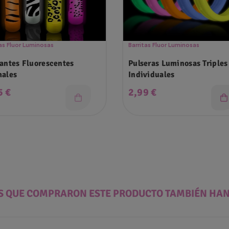
tas Fluor Luminosas
Barritas Fluor Luminosas
antes Fluorescentes
Pulseras Luminosas Triples
ales
Individuales
cio
Precio
5 €
2,99 €
ES QUE COMPRARON ESTE PRODUCTO TAMBIÉN HA