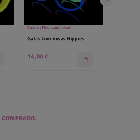
Barritas Fluor Luminosas
Barritas Flu
Gafas Luminosas Hippies
Collar Flu
Precio
Precio
14,00 €
2,99 €
N COMPRADO: