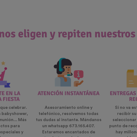
nos eligen y repiten nuestros
E EN LA
ATENCIÓN INSTANTÁNEA
ENTREGAS
A FIESTA
RE
que celebrar.
Asesoramiento online y
Si no va es
n babyshower,
telefónico, resolvemos todas
recibir s
munión... Más
tus dudas al instante. Mándanos
seleccionar
ctos para
un whatsapp 673.165.407.
punto de rec
especiales y
Estaremos encantados de
hay millon