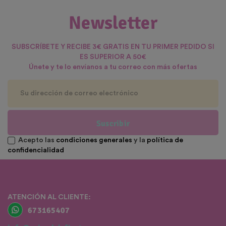
Newsletter
SUBSCRÍBETE Y RECIBE 3€ GRATIS EN TU PRIMER PEDIDO SI
ES SUPERIOR A 50€
Únete y te lo envíanos a tu correo con más ofertas
Suscribir
Acepto las
condiciones generales
y la
política de
confidencialidad
ATENCIÓN AL CLIENTE:
673165407