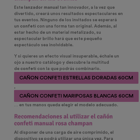
Este
lanzador manual
tan innovador, a la vez que
divertido, creará unos resultados espectaculares en
tus eventos. Ninguno de los invitados se esperará
un
confeti
con una forma tan original. Además, al
estar hecho de un material metalizado, su
espectacular brillo hará que este pequeño
espectáculo sea inolvidable.
Y si quieres un efecto visual insuperable, échale un
ojo a nuestro catálogo y descubre la multitud
de
confeti
con la que podrás combinarlo.
CAÑON CONFETI ESTRELLAS DORADAS 60CM
,
CAÑON CONFETI MARIPOSAS BLANCAS 60CM
… en tus manos queda elegir el modelo adecuado.
Recomendaciones al utilizar el cañón
confeti manual rosa champan
Al disponer de una carga de aire comprimido, el
dispositivo se podrá utilizar una única vez. Para