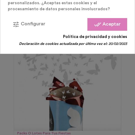
personalizados. ¿Aceptas estas cookies y el
procesamiento de datos personales involucrados?
tune
done_all
Configurar
Aceptar
Política de privacidad y cookies
Declaración de cookies actualizada por última vez el:
20/02/2023
Packs O Lotes Para Tus Fiestas