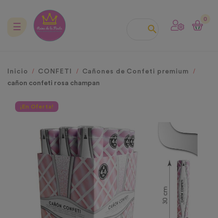
0
Navegación
☰

de
palanca
Inicio
CONFETI
Cañones de Confeti premium
cañon confeti rosa champan
¡En Oferta!