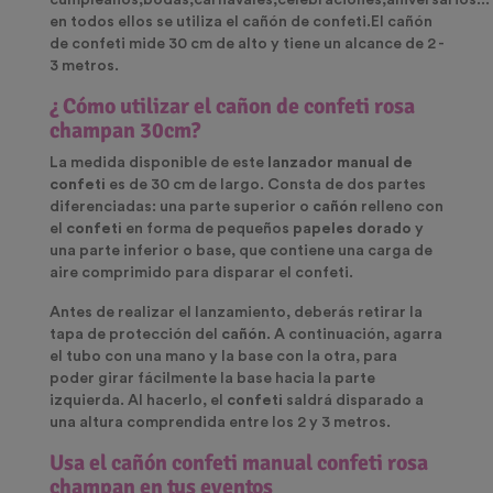
cumpleaños,bodas,carnavales,celebraciones,aniversarios...
en todos ellos se utiliza el cañón de confeti.El cañón
de confeti mide 30 cm de alto y tiene un alcance de 2 -
3 metros.
¿ Cómo utilizar el cañon de confeti rosa
champan 30cm?
La medida disponible de este
lanzador manual de
confeti
es de 30 cm de largo. Consta de dos partes
diferenciadas: una parte superior o
cañón
relleno con
el
confeti
en forma de pequeños
papeles dorado
y
una parte inferior o base, que contiene una carga de
aire comprimido para disparar el confeti.
Antes de realizar el lanzamiento, deberás retirar la
tapa de protección del
cañón
. A continuación, agarra
el tubo con una mano y la base con la otra, para
poder girar fácilmente la base hacia la parte
izquierda. Al hacerlo, el
confeti
saldrá disparado a
una altura comprendida entre los 2 y 3 metros.
Usa el cañón confeti manual confeti rosa
champan en tus eventos