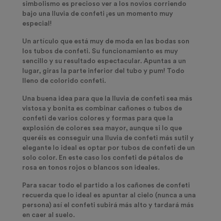
simbolismo es precioso ver a los novios corriendo
bajo una lluvia de confeti ¡es un momento muy
especial!
Un artículo que está muy de moda en las bodas son
los
tubos de confeti
. Su funcionamiento es muy
sencillo y su resultado espectacular. Apuntas a un
lugar, giras la parte inferior del tubo y pum! Todo
lleno de colorido confeti.
Una buena idea para que la lluvia de confeti sea más
vistosa y bonita es combinar
cañones o tubos de
confeti de varios colores
y formas
para que la
explosión de colores sea mayor, aunque si lo que
queréis es conseguir una lluvia de confeti más sutil y
elegante lo ideal es optar por tubos de confeti de un
solo color. En este caso los confeti de pétalos de
rosa en tonos rojos o blancos son ideales.
Para sacar todo el partido a los cañones de confeti
recuerda que lo ideal es apuntar al cielo (nunca a una
persona) así el confeti subirá más alto y tardará más
en caer al suelo.