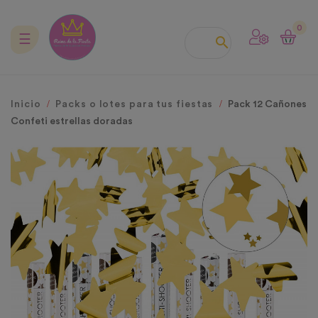
0
Navegación
☰

de
palanca
Inicio
Packs o lotes para tus fiestas
Pack 12 Cañones
Confeti estrellas doradas