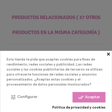
PRODUCTOS RELACIONADOS
( 37 OTROS
PRODUCTOS EN LA MISMA CATEGORÍA )
×
Esta tienda te pide que aceptes cookies para fines de
rendimiento, redes sociales y publicidad. Las redes
sociales y las cookies publicitarias de terceros se utilizan
para ofrecerte funciones de redes sociales y anuncios
personalizados. ¿Aceptas estas cookies y el
procesamiento de datos personales involucrados?
tune
done_all
Configurar
Aceptar
Política de privacidad y cookies