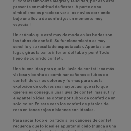
El confeti simboliza alegría y felicidad, por eso está
presente en multitud de fiestas. A parte de su
simbolismo es precioso ver a los novios corriendo
bajo una lluvia de confeti ¡es un momento muy
especial!
Un artículo que está muy de moda en las bodas son
los
tubos de confeti
. Su funcionamiento es muy
sencillo y su resultado espectacular. Apuntas a un
lugar, giras la parte inferior del tubo y pum! Todo
lleno de colorido confeti.
Una buena idea para que la lluvia de confeti sea más
vistosa y bonita es combinar
cañones o tubos de
confeti de varios colores
y formas
para que la
explosión de colores sea mayor, aunque si lo que
queréis es conseguir una lluvia de confeti más sutil y
elegante lo ideal es optar por tubos de confeti de un
solo color. En este caso los confeti de pétalos de
rosa en tonos rojos o blancos son ideales.
Para sacar todo el partido a los cañones de confeti
recuerda que lo ideal es apuntar al cielo (nunca a una