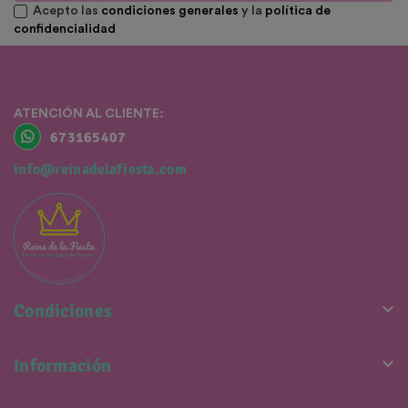
Acepto las
condiciones generales
y la
política de
confidencialidad
ATENCIÓN AL CLIENTE:
673165407
info@reinadelafiesta.com

Condiciones

Información