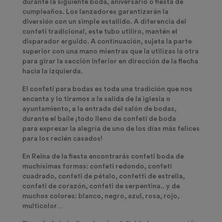
durante la siguiente boda, aniversario o fiesta de
cumpleaños. Los lanzadores garantizarán la
diversión con un simple estallido. A diferencia del
confeti tradicional, este tubo utiliro, mantén el
disparador erguido. A continuación, sujeta la parte
superior con una mano mientras que la utilizas la otra
para girar la sección inferior en dirección de la flecha
hacia la izquierda.
El c
onfeti para bodas
es toda una tradición que nos
encanta y lo tiramos a la salida de la iglesia o
ayuntamiento, a la entrada del salón de bodas,
durante el baile ¡todo lleno de confeti de boda
para
expresar la alegría
de uno de los días más felices
para los recién casados!
En Reina de la fiesta encontrarás
confeti boda de
muchísimas formas
: confeti redondo, confeti
cuadrado, confeti de pétalo, confetti de estrella,
confeti de corazón, confeti de serpentina.. y de
muchos colores: blanco, negro, azul, rosa, rojo,
multicolor…