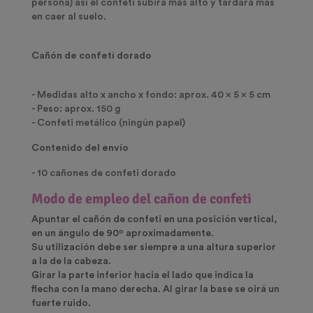
persona) así el confeti subirá más alto y tardará más
en caer al suelo.
Cañón de confeti dorado
- Medidas alto x ancho x fondo: aprox. 40 x 5 x 5 cm
- Peso: aprox. 150 g
- Confeti metálico (ningún papel)
Contenido del envío
- 10 cañones de confeti dorado
Modo de empleo del cañon de confeti
Apuntar el cañón de confeti en una posición vertical,
en un ángulo de 90º aproximadamente.
Su utilización debe ser siempre a una altura superior
a la de la cabeza.
Girar la parte inferior hacia el lado que indica la
flecha con la mano derecha. Al girar la base se oirá un
fuerte ruido.