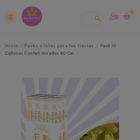
0
Navegación
☰

de
palanca
Inicio
Packs o lotes para tus fiestas
Pack 10
Cañones Confeti dorados 40 Cm