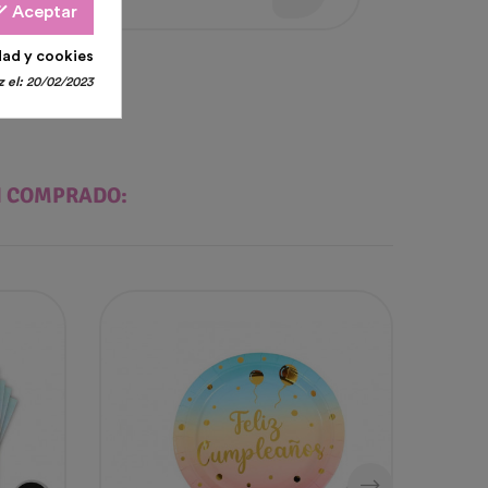
all
Aceptar
dad y cookies
 el:
20/02/2023
N COMPRADO: