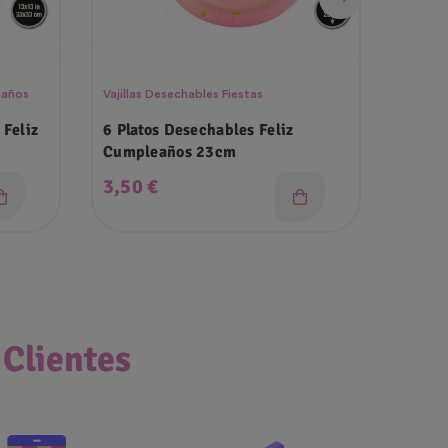
eaños
Vajillas Desechables Fiestas
Globos
 Feliz
6 Platos Desechables Feliz
Globo
Cumpleaños 23cm
45cm
Precio
Prec
3,50 €
1,99
 Clientes