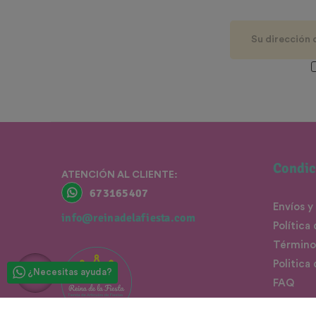
Condic
ATENCIÓN AL CLIENTE:
673165407
Envíos y
info@reinadelafiesta.com
Política
Término
Politica
¿Necesitas ayuda?
FAQ