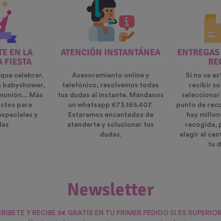
E EN LA
ATENCIÓN INSTANTÁNEA
ENTREGAS
A FIESTA
RE
que celebrar.
Asesoramiento online y
Si no va es
n babyshower,
telefónico, resolvemos todas
recibir s
munión... Más
tus dudas al instante. Mándanos
seleccionar
ctos para
un whatsapp 673.165.407.
punto de rec
especiales y
Estaremos encantados de
hay millon
das
atenderte y solucionar tus
recogida, 
dudas.
elegir el ce
tu d
Newsletter
RÍBETE Y RECIBE 3€ GRATIS EN TU PRIMER PEDIDO SI ES SUPERIOR