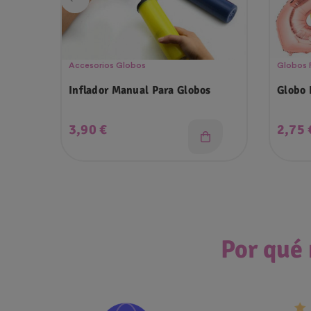
Accesorios Globos
Globos 
Inflador Manual Para Globos
Globo 
Precio
Preci
3,90 €
2,75 
Por qué 