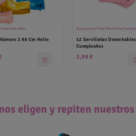
Poliamida Helio
Accesorios Para Fiesta De Cumpl
Número 2 86 Cm Helio
12 Servilletas Desechables
Cumpleaños
o
Precio
€
2,99 €
nos eligen y repiten nuestros