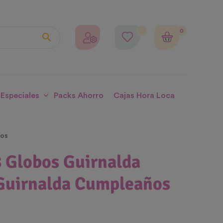
0

 Especiales
Packs Ahorro
Cajas Hora Loca
ños
8 Globos Guirnalda
 Guirnalda Cumpleaños