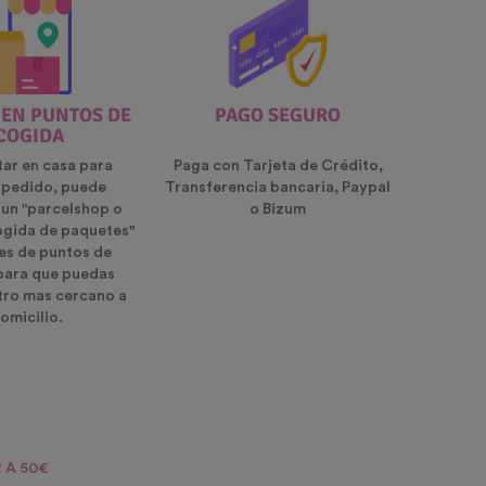
 EN PUNTOS DE
PAGO SEGURO
COGIDA
tar en casa para
Paga con Tarjeta de Crédito,
u pedido, puede
Transferencia bancaria, Paypal
 un "parcelshop o
o Bizum
ogida de paquetes"
es de puntos de
para que puedas
ntro mas cercano a
omicilio.
 A 50€