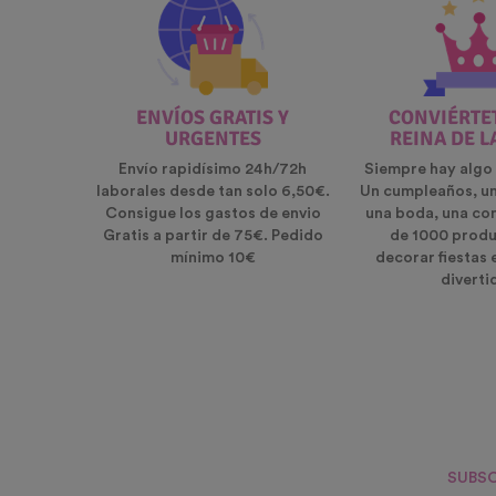
ENVÍOS GRATIS Y
CONVIÉRTET
URGENTES
REINA DE L
Envío rapidísimo 24h/72h
Siempre hay algo 
laborales desde tan solo 6,50€.
Un cumpleaños, u
Consigue los gastos de envio
una boda, una co
Gratis a partir de 75€. Pedido
de 1000 produ
mínimo 10€
decorar fiestas 
diverti
SUBSC