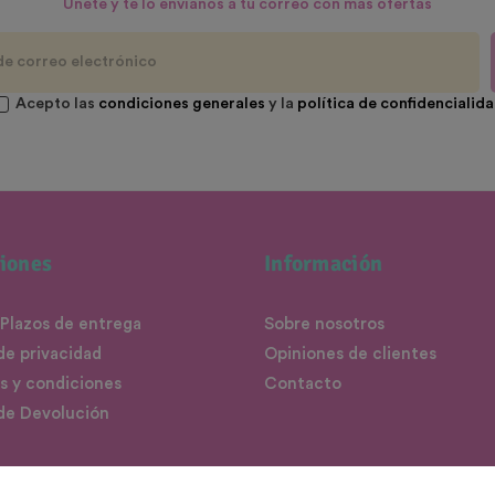
Únete y te lo envíanos a tu correo con más ofertas
Acepto las
condiciones generales
y la
política de confidencialid
iones
Información
 Plazos de entrega
Sobre nosotros
 de privacidad
Opiniones de clientes
s y condiciones
Contacto
 de Devolución