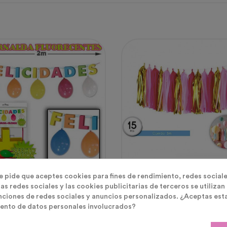
aldas Y Banderines
Guirnaldas Y Banderines
te pide que aceptes cookies para fines de rendimiento, redes sociale
as redes sociales y las cookies publicitarias de terceros se utilizan
nalda Felicidades
Guirnalda De Pompones Ro
nciones de redes sociales y anuncios personalizados. ¿Aceptas est
Dorados
ento de datos personales involucrados?
cio
Precio
0 €
3,75 €