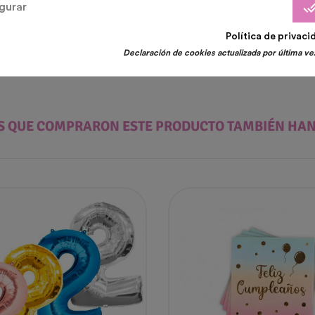
done_
gurar
Política de privaci
Declaración de cookies actualizada por última vez
ES QUE COMPRARON ESTE PRODUCTO TAMBIÉN HA