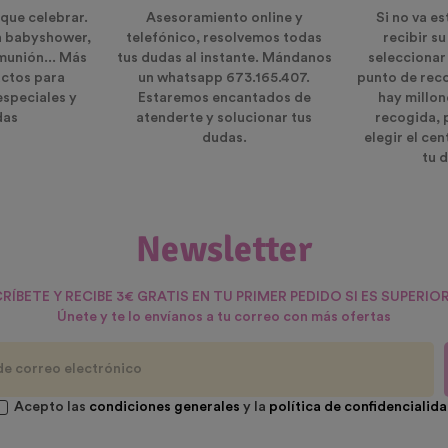
que celebrar.
Asesoramiento online y
Si no va es
n babyshower,
telefónico, resolvemos todas
recibir s
munión... Más
tus dudas al instante. Mándanos
seleccionar
ctos para
un whatsapp 673.165.407.
punto de rec
especiales y
Estaremos encantados de
hay millon
das
atenderte y solucionar tus
recogida, 
dudas.
elegir el ce
tu d
Newsletter
RÍBETE Y RECIBE 3€ GRATIS EN TU PRIMER PEDIDO SI ES SUPERIOR
Únete y te lo envíanos a tu correo con más ofertas
Acepto las
condiciones generales
y la
política de confidencialid