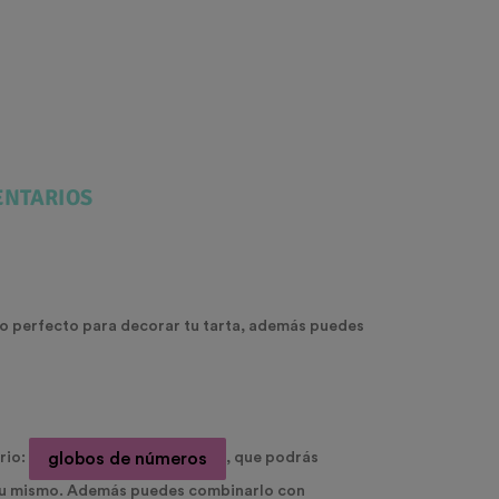
NTARIOS
 perfecto para decorar tu tarta, además puedes
globos de números
rio:
, que podrás
 tu mismo. Además puedes combinarlo con