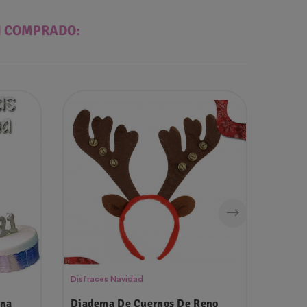
N COMPRADO:
¡En 
Disfraces Navidad
Globos
ina
Diadema De Cuernos De Reno
6 Glo