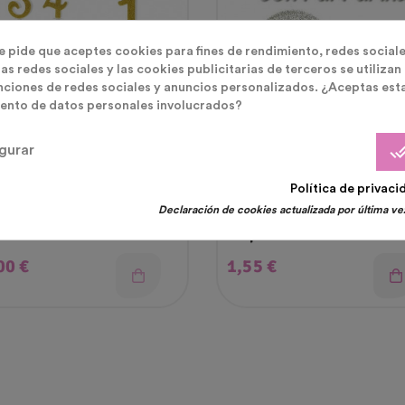
te pide que aceptes cookies para fines de rendimiento, redes sociale
as redes sociales y las cookies publicitarias de terceros se utilizan
nciones de redes sociales y anuncios personalizados. ¿Aceptas est
ento de datos personales involucrados?
done_
gurar
 De Cumpleaños Cera
Velas De Cumpleaños Cera
Política de privaci
Declaración de cookies actualizada por última vez
 Velas Gigantes Dorados
Vela Tarta Plateada Con
m
Purpurina Número 8
cio
Precio
00 €
1,55 €