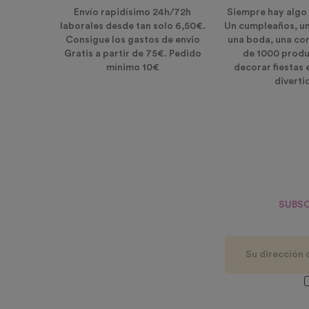
Envío rapidísimo 24h/72h
Siempre hay algo 
laborales desde tan solo 6,50€.
Un cumpleaños, u
Consigue los gastos de envio
una boda, una co
Gratis a partir de 75€. Pedido
de 1000 produ
mínimo 10€
decorar fiestas 
diverti
SUBSC