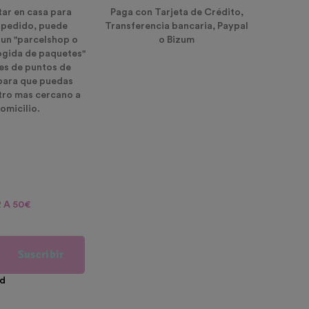
tar en casa para
Paga con Tarjeta de Crédito,
u pedido, puede
Transferencia bancaria, Paypal
 un "parcelshop o
o Bizum
ogida de paquetes"
es de puntos de
para que puedas
ntro mas cercano a
omicilio.
 A 50€
Suscribir
ad