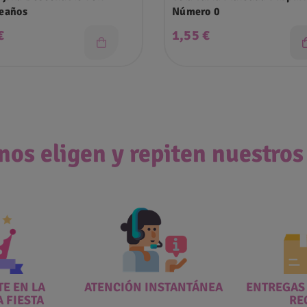
eaños
Número 0
o
Precio
€
1,55 €
nos eligen y repiten nuestros
E EN LA
ATENCIÓN INSTANTÁNEA
ENTREGAS
A FIESTA
RE