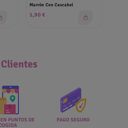
Marrón Con Cascabel
Confet
Precio
Prec
1,90 €
3,85
 Clientes
 EN PUNTOS DE
PAGO SEGURO
COGIDA