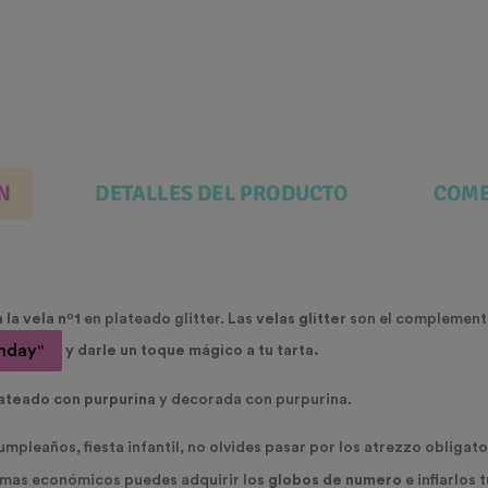
N
DETALLES DEL PRODUCTO
COME
la vela nº1
en plateado glitter. Las
velas glitter
son el complemento
thday"
y darle un toque mágico a tu tarta.
lateado con purpurina
y decorada con purpurina.
mpleaños, fiesta infantil, no olvides pasar por los atrezzo obligato
s mas económicos puedes adquirir los
globos de numero
e inflarlos