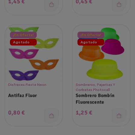
Precio
Precio
1,45 €
0,45 €
¡En Oferta!
¡En Oferta!
Agotado
Agotado
Disfraces Fiesta Neon
Sombreros, Pajaritas Y
Corbatas Photocall
Antifaz Fluor
Sombrero Bombín
Fluorescente
Precio
Precio
0,80 €
1,25 €