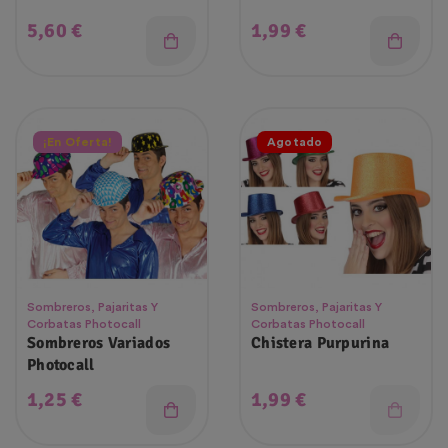
Precio
Precio
5,60 €
1,99 €
¡En Oferta!
Agotado
Sombreros, Pajaritas Y
Sombreros, Pajaritas Y
Corbatas Photocall
Corbatas Photocall
Sombreros Variados
Chistera Purpurina
Photocall
Precio
Precio
1,25 €
1,99 €