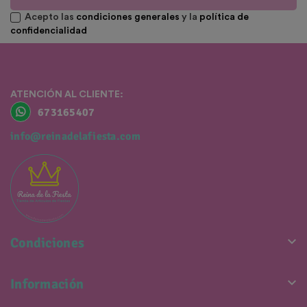
Acepto las
condiciones generales
y la
política de
confidencialidad
ATENCIÓN AL CLIENTE:
673165407
info@reinadelafiesta.com

Condiciones

Información