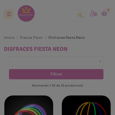
0
Navegación
☰

de
palanca
Inicio
Fiesta Fluor
Disfraces fiesta Neon
DISFRACES FIESTA NEON

Filtrar
Mostrando 1-32 de 32 producto(s)