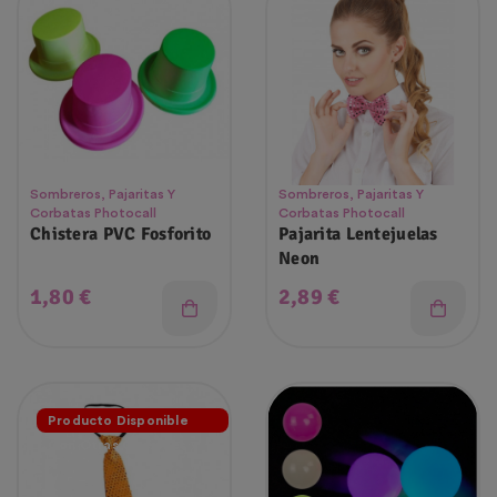
Sombreros, Pajaritas Y
Sombreros, Pajaritas Y
Corbatas Photocall
Corbatas Photocall
Chistera PVC Fosforito
Pajarita Lentejuelas
Neon
Precio
Precio
1,80 €
2,89 €
Producto Disponible
Con Otras Opciones