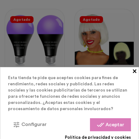
Agotado
Agotado
×
Decoración Fiestas
Pelucas Disfraz
Luminosas LED
Esta tienda te pide que aceptes cookies para fines de
2 BOMBILLA DE LUZ
PELUCA "GLOW IN THE
rendimiento, redes sociales y publicidad. Las redes
NEGRA 220V
DARK"
sociales y las cookies publicitarias de terceros se utilizan
para ofrecerte funciones de redes sociales y anuncios
Precio
Precio
6,99 €
14,99 €
personalizados. ¿Aceptas estas cookies y el
procesamiento de datos personales involucrados?
tune
done_all
Configurar
Aceptar
Agotado
Agotado
Política de privacidad y cookies