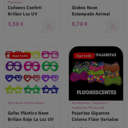
Premium
Cañones Confeti
Globos Neon
Brillan Luz UV
Estampado Animal
Precio
Precio
3,50 €
0,70 €
Agotado
Agotado
Disfraces Fiesta Neon
Sombreros, Pajaritas Y
Corbatas Photocall
Gafas Plástico Neon
Pajaritas Gigantes
Brillan Bajo La Luz UV
Colores Flúor Variadas