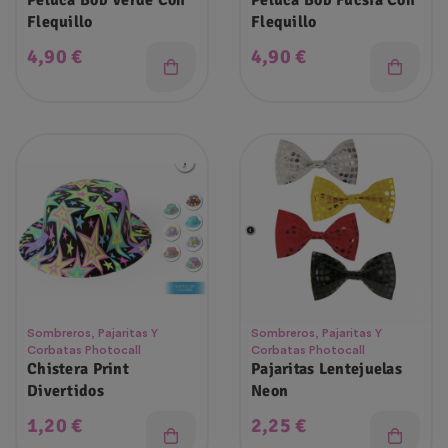
Peluca Bob Verde Con
Peluca Bob Fucsia Con
Flequillo
Flequillo
Precio
Precio
4,90 €
4,90 €
Sombreros, Pajaritas Y
Sombreros, Pajaritas Y
Corbatas Photocall
Corbatas Photocall
Chistera Print
Pajaritas Lentejuelas
Divertidos
Neon
Precio
Precio
1,20 €
2,25 €