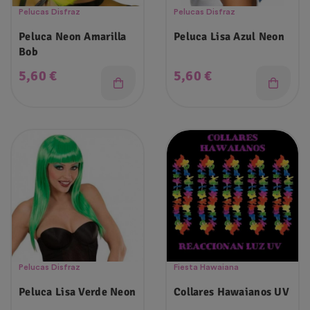
Pelucas Disfraz
Pelucas Disfraz
Peluca Neon Amarilla
Peluca Lisa Azul Neon
Bob
Precio
Precio
5,60 €
5,60 €
Pelucas Disfraz
Fiesta Hawaiana
Peluca Lisa Verde Neon
Collares Hawaianos UV