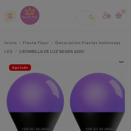
0
Navegación
☰

de
palanca
Inicio
Fiesta Fluor
Decoración Fiestas luminosas
LED
2 BOMBILLA DE LUZ NEGRA 220V
Agotado