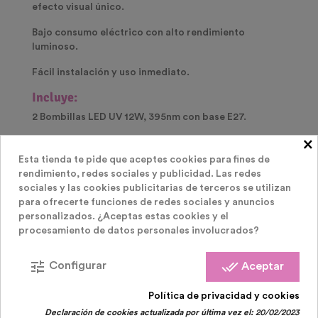
efecto visual único.
Bajo consumo eléctrico con alto rendimiento
luminoso.
Fácil instalación y uso inmediato.
Incluye:
2 Bombillas LED UV 12W, 395nm con base E27.
×
Transforma cualquier espacio con la
luz negra UV
LED de Reina de la Fiesta
y consigue que tus fiestas
Esta tienda te pide que aceptes cookies para fines de
brillen con un toque original y divertido.
rendimiento, redes sociales y publicidad. Las redes
sociales y las cookies publicitarias de terceros se utilizan
🛒
Añade ya este pack a tu carrito y dale vida a tus
para ofrecerte funciones de redes sociales y anuncios
celebraciones!
personalizados. ¿Aceptas estas cookies y el
procesamiento de datos personales involucrados?
tune
done_all
Configurar
Aceptar
PRODUCTOS RELACIONADOS
( 30 OTROS
Política de privacidad y cookies
Declaración de cookies actualizada por última vez el:
20/02/2023