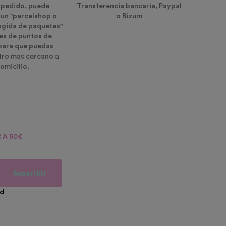
u pedido, puede
Transferencia bancaria, Paypal
 un "parcelshop o
o Bizum
ogida de paquetes"
es de puntos de
para que puedas
ntro mas cercano a
omicilio.
 A 50€
Suscribir
ad