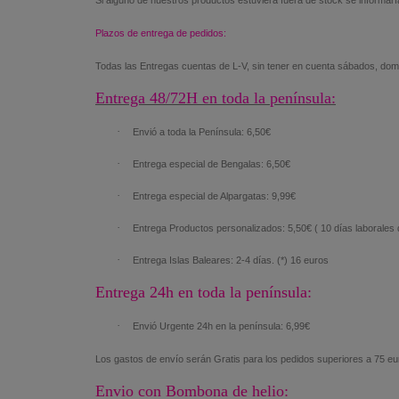
Si alguno de nuestros productos estuviera fuera de stock se informarí
Plazos de entrega de pedidos:
Todas las Entregas cuentas de L-V, sin tener en cuenta sábados, domi
Entrega 48/72H en toda la península:
·
Envió a toda la Península: 6,50€
·
Entrega especial de Bengalas: 6,50€
·
Entrega especial de Alpargatas: 9,99€
·
Entrega Productos personalizados: 5,50€ ( 10 días laborales 
·
Entrega Islas Baleares: 2-4 días. (*) 16 euros
Entrega 24h en toda la península:
·
Envió Urgente 24h en la península: 6,99€
Los gastos de envío serán Gratis para los pedidos superiores a 75 eu
Envio con Bombona de helio: