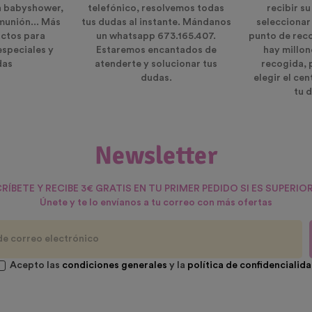
n babyshower,
telefónico, resolvemos todas
recibir s
munión... Más
tus dudas al instante. Mándanos
seleccionar
ctos para
un whatsapp 673.165.407.
punto de rec
especiales y
Estaremos encantados de
hay millon
das
atenderte y solucionar tus
recogida, 
dudas.
elegir el ce
tu d
Newsletter
RÍBETE Y RECIBE 3€ GRATIS EN TU PRIMER PEDIDO SI ES SUPERIOR
Únete y te lo envíanos a tu correo con más ofertas
Acepto las
condiciones generales
y la
política de confidencialid