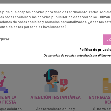
eccionar cuando se ha añadido una bombona de helio a nuestro carrito, para que la agencia
te pide que aceptes cookies para fines de rendimiento, redes sociale
unidad
- Precio 5,90 euros hasta 65 euros.
as redes sociales y las cookies publicitarias de terceros se utilizan
nciones de redes sociales y anuncios personalizados. ¿Aceptas est
ento de datos personales involucrados?
done_
gurar
nos eligen y repiten nuestros
Política de privaci
Declaración de cookies actualizada por última vez
E EN LA
ATENCIÓN INSTANTÁNEA
ENTREGAS
A FIESTA
RE
que celebrar.
Asesoramiento online y
Si no va es