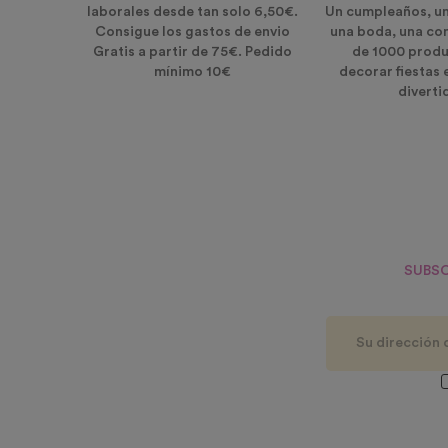
laborales desde tan solo 6,50€.
Un cumpleaños, u
Consigue los gastos de envio
una boda, una co
Gratis a partir de 75€. Pedido
de 1000 produ
mínimo 10€
decorar fiestas 
diverti
SUBSC