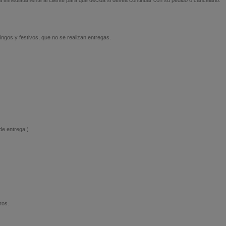
a inmediatamente al cliente para que decida si desea continuar con su pedido o cancelarlo.
ngos y festivos, que no se realizan entregas.
de entrega )
ros.