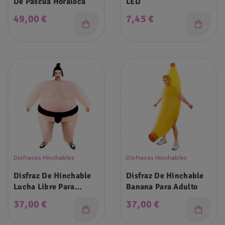
De Pascua Horaloca
LED
Precio
Precio
49,00 €
7,45 €
Disfraces Hinchables
Disfraces Hinchables
Disfraz De Hinchable
Disfraz De Hinchable
Lucha Libre Para
Banana Para Adulto
Adulto
Precio
Precio
37,00 €
37,00 €