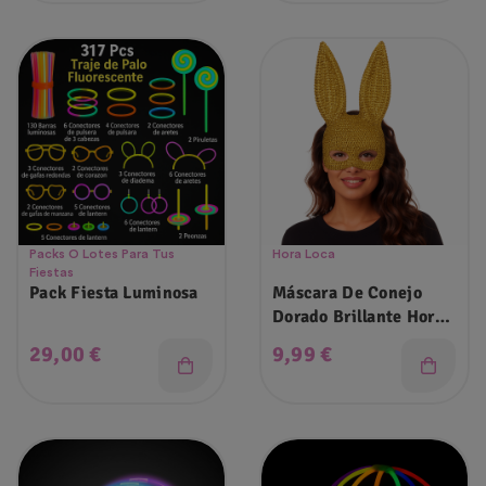
Packs O Lotes Para Tus
Hora Loca
Fiestas
Pack Fiesta Luminosa
Máscara De Conejo
Dorado Brillante Hora
Loca
Precio
Precio
29,00 €
9,99 €