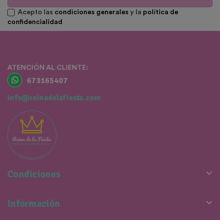
Acepto las
condiciones generales
y la
política de
confidencialidad
ATENCIÓN AL CLIENTE:
673165407
info@reinadelafiesta.com

Condiciones

Información