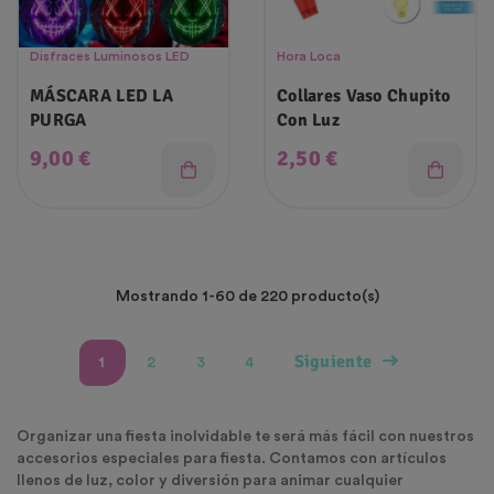
Disfraces Luminosos LED
Hora Loca
MÁSCARA LED LA
Collares Vaso Chupito
PURGA
Con Luz
Precio
Precio
9,00 €
2,50 €
Mostrando 1-60 de 220 producto(s)
Siguiente
1
2
3
4
Organizar una fiesta inolvidable te será más fácil con nuestros
accesorios especiales para fiesta. Contamos con artículos
llenos de luz, color y diversión para animar cualquier