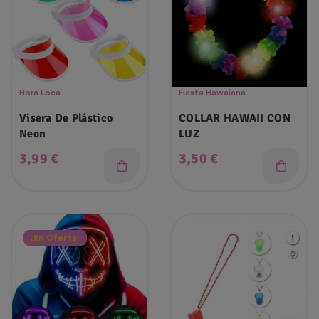
Hora Loca
Fiesta Hawaiana
Visera De Plástico
COLLAR HAWAII CON
Neon
LUZ
Precio
Precio
3,99 €
3,50 €
¡En Oferta!