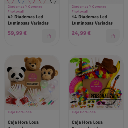
Diademas Y Coronas
Diademas Y Coronas
Photocall
Photocall
42 Diademas Led
14 Diademas Led
Luminosas Variadas
Luminosas Variadas
Precio
Precio
59,99 €
24,99 €
Caja HoraLoca
Caja HoraLoca
Caja Hora Loca
Caja Hora Loca