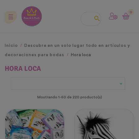
0
Navegación
☰

de
palanca
Inicio
Descubre en un solo lugar todo en artículos y
decoraciones para bodas
Hora loca
HORA LOCA

Mostrando 1-60 de 220 producto(s)