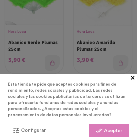
Hora Loca
Hora Loca
Abanico Verde Plumas
Abanico Amarillo
25cm
Plumas 25cm
Precio
Precio
3,90 €
3,90 €
×
Esta tienda te pide que aceptes cookies para fines de
rendimiento, redes sociales y publicidad. Las redes
¡En Oferta!
¡En Oferta!
sociales y las cookies publicitarias de terceros se utilizan
para ofrecerte funciones de redes sociales y anuncios
personalizados. ¿Aceptas estas cookies y el
procesamiento de datos personales involucrados?
tune
done_all
Configurar
Aceptar