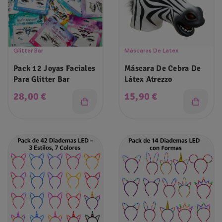
Glitter Bar
Máscaras De Latex
Pack 12 Joyas Faciales
Máscara De Cebra De
Para Glitter Bar
Látex Atrezzo
Precio
Precio
28,00 €
15,90 €