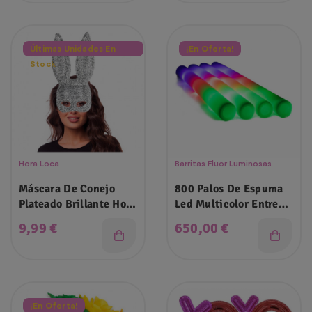
Últimas Unidades En
¡En Oferta!
Stock
Hora Loca
Barritas Fluor Luminosas
Máscara De Conejo
800 Palos De Espuma
Plateado Brillante Hora
Led Multicolor Entrega
Loca
4-5 Dias
Precio
Precio
9,99 €
650,00 €
¡En Oferta!