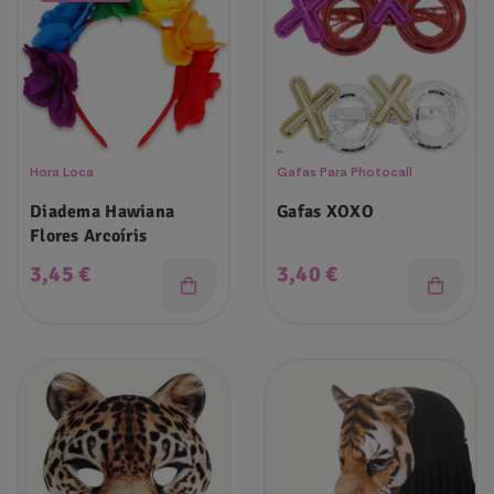
Hora Loca
Gafas Para Photocall
Diadema Hawiana
Gafas XOXO
Flores Arcoíris
Precio
Precio
3,45 €
3,40 €