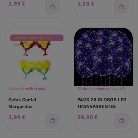
Precio
Precio
2,99 €
1,20 €
Últimas Unidades En
Stock
Gafas Para Photocall
Globos Luminosos Luz LED
Gafas Coctel
PACK 20 GLOBOS LED
Margaritas
TRANSPARENTES
Precio
Precio
2,99 €
39,00 €