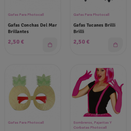
Gafas Para Photocall
Gafas Para Photocall
Gafas Conchas Del Mar
Gafas Tucanes Brilli
Brillantes
Brilli
Precio
Precio
2,50 €
2,50 €
Gafas Para Photocall
Sombreros, Pajaritas Y
Corbatas Photocall