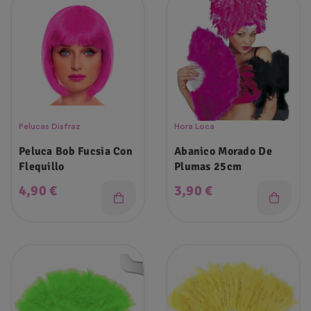
Pelucas Disfraz
Hora Loca
Peluca Bob Fucsia Con
Abanico Morado De
Flequillo
Plumas 25cm
Precio
Precio
4,90 €
3,90 €