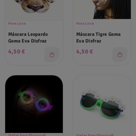
Hora Loca
Hora Loca
Máscara Leopardo
Máscara Tigre Goma
Goma Eva Disfraz
Eva Disfraz
Precio
Precio
4,50 €
4,50 €
Gafas Para Photocall
Gafas Para Photocall