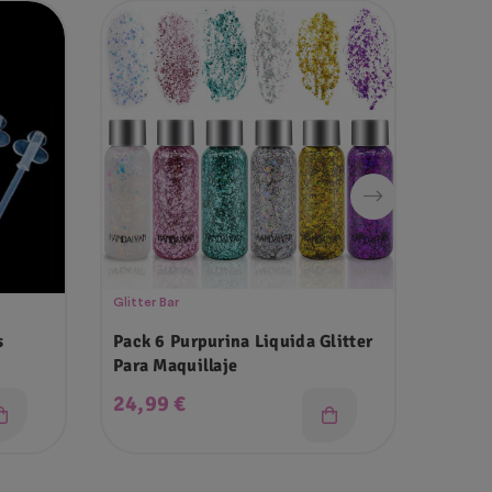
Glitter Bar
Cañones
s
Pack 6 Purpurina Liquida Glitter
12 Ca
Para Maquillaje
Cm
Precio
Prec
24,99 €
45,0