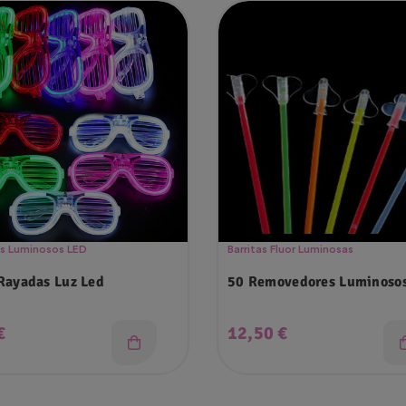
es Luminosos LED
Barritas Fluor Luminosas
Rayadas Luz Led
50 Removedores Luminoso
o
Precio
€
12,50 €