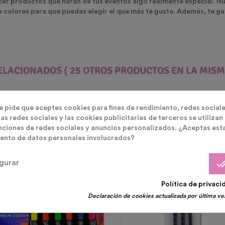
cer productos que harán de tus eventos algo realmente especial. N
de colores para que puedas elegir el que más te guste. Además, te g
ELACIONADOS
( 25 OTROS PRODUCTOS EN LA MISM
te pide que aceptes cookies para fines de rendimiento, redes sociale
as redes sociales y las cookies publicitarias de terceros se utilizan
nciones de redes sociales y anuncios personalizados. ¿Aceptas est
ento de datos personales involucrados?
n Oferta!
oducto Disponible Con Otras
done_
gurar
ciones
Política de privaci
Declaración de cookies actualizada por última vez