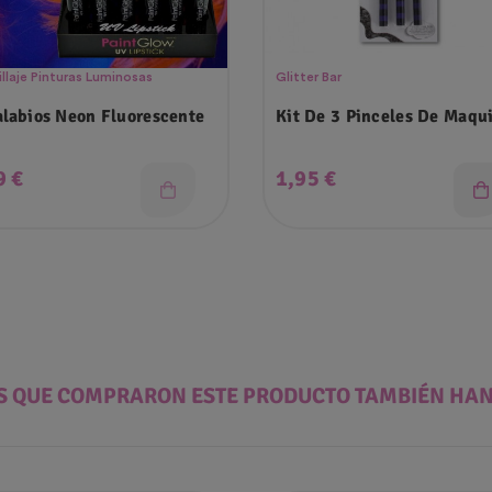
llaje Pinturas Luminosas
Glitter Bar
alabios Neon Fluorescente
Kit De 3 Pinceles De Maqui
cio
Precio
9 €
1,95 €
ES QUE COMPRARON ESTE PRODUCTO TAMBIÉN HA