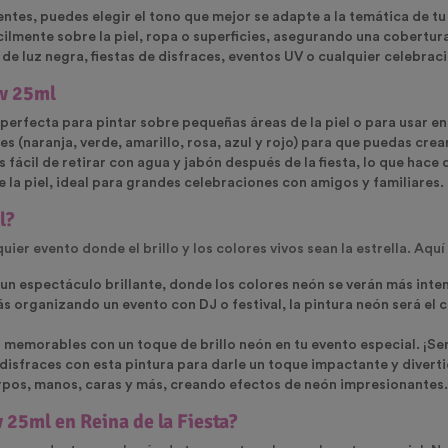
ntes, puedes elegir el tono que mejor se adapte a la temática de tu 
fácilmente sobre la piel, ropa o superficies, asegurando una cobert
s de
luz negra
,
fiestas de disfraces
,
eventos UV
o cualquier celebraci
ow 25ml
 perfecta para pintar sobre pequeñas áreas de la piel o para usar en
tes
(naranja, verde, amarillo, rosa, azul y rojo) para que puedas cr
s fácil de retirar con agua y jabón después de la fiesta, lo que hac
la piel, ideal para grandes celebraciones con amigos y familiares.
l?
uier evento donde el brillo y los colores vivos sean la estrella. Aqu
 un espectáculo brillante, donde los colores neón se verán más intens
tás organizando un evento con DJ o festival, la pintura neón será el
memorables con un toque de brillo neón en tu evento especial. ¡Ser
 disfraces con esta pintura para darle un toque impactante y divertid
erpos, manos, caras y más, creando efectos de neón impresionantes.
 25ml en Reina de la Fiesta?