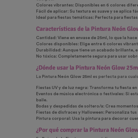
Colores vibrantes
: Disponibles en
6 colores
difere
Fácil de aplicar
: Su textura es suave y se aplica 
Ideal para fiestas temáticas
: Perfecta para fiesta
Características de la Pintura Neón Gl
Cantidad
: Viene en envase de 25ml, lo que la hace
Colores disponibles
: Elige entre
6 colores vibran
Durabilidad
: Aunque tiene un acabado brillante, e
No tóxica
: Completamente segura para usar sobre 
¿Dónde usar la Pintura Neón Glow 25m
La
Pintura Neón Glow 25ml
es perfecta para cualq
Fiestas UV y de luz negra
: Transforma tu fiesta en
Eventos de música electrónica o festivales
: Si es
baile.
Bodas y despedidas de soltero/a
: Crea momentos 
Fiestas de disfraces y Halloween
: Personaliza tus
Pintura corporal
: Usa la pintura para decorar cu
¿Por qué comprar la Pintura Neón Glow