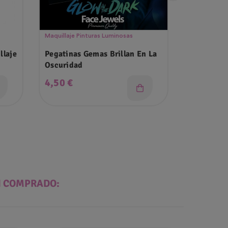
Maquillaje Pinturas Luminosas
Maquillaje P
llaje
Pegatinas Gemas Brillan En La
Gemas Gl
Oscuridad
Precio
Precio
4,50 €
3,99 €
N COMPRADO: