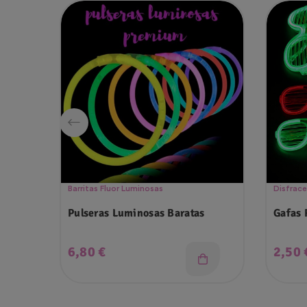
Barritas Fluor Luminosas
Disfrac
Pulseras Luminosas Baratas
Gafas 
Precio
Preci
6,80 €
2,50 