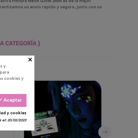
uestra
Pintura Neón Glow 25ml
es de la mejor
arantizamos un envío rápido y seguro, junto con un
A CATEGORÍA )
×
s y
 para
as cookies y
all
Aceptar
dad y cookies
 el:
20/02/2023