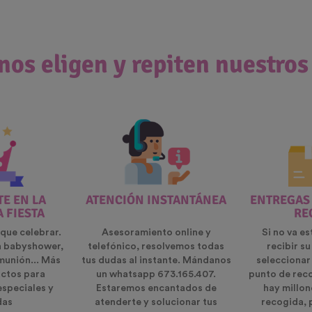
nos eligen y repiten nuestros
E EN LA
ATENCIÓN INSTANTÁNEA
ENTREGAS
A FIESTA
RE
que celebrar.
Asesoramiento online y
Si no va es
n babyshower,
telefónico, resolvemos todas
recibir s
munión... Más
tus dudas al instante. Mándanos
seleccionar
ctos para
un whatsapp 673.165.407.
punto de rec
especiales y
Estaremos encantados de
hay millon
das
atenderte y solucionar tus
recogida, 