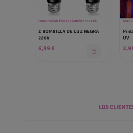
Decoración Fiestas Luminosas LED
Maqui
2 BOMBILLA DE LUZ NEGRA
Pint
220V
UV
Precio
Pre
6,99 €
2,9
LOS CLIENT