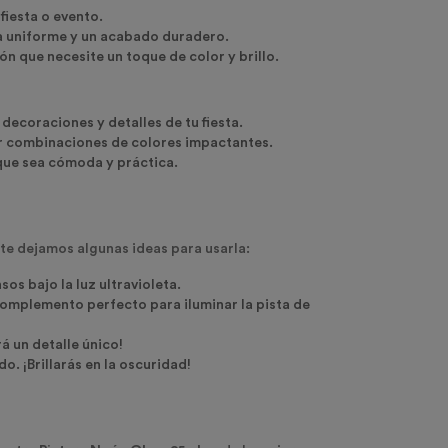
fiesta o evento.
ura uniforme y un acabado duradero.
ón que necesite un toque de color y brillo.
 decoraciones y detalles de tu fiesta.
ear combinaciones de colores impactantes.
e que sea cómoda y práctica.
í te dejamos algunas ideas para usarla:
os bajo la luz ultravioleta.
 complemento perfecto para iluminar la pista de
á un detalle único!
o. ¡Brillarás en la oscuridad!