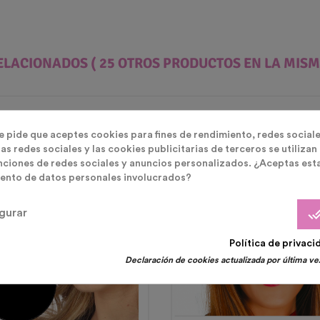
ELACIONADOS
( 25 OTROS PRODUCTOS EN LA MISM
te pide que aceptes cookies para fines de rendimiento, redes sociale
as redes sociales y las cookies publicitarias de terceros se utilizan
nciones de redes sociales y anuncios personalizados. ¿Aceptas est
Últimas Unidades En Stock
ento de datos personales involucrados?
done_
gurar
Política de privaci
Declaración de cookies actualizada por última vez