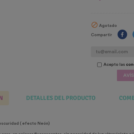

Agotado
Compartir
Acepto las
con
AVÍ
N
DETALLES DEL PRODUCTO
COME
 oscuridad ( efecto Neón)