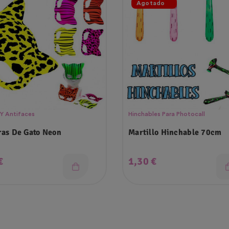
Agotado
 Y Antifaces
Hinchables Para Photocall
as De Gato Neon
Martillo Hinchable 70cm
o
Precio
€
1,30 €