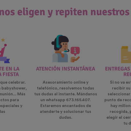
nos eligen y repiten nuestros
E EN LA
ATENCIÓN INSTANTÁNEA
ENTREGAS
A FIESTA
RE
que celebrar.
Asesoramiento online y
Si no va es
n babyshower,
telefónico, resolvemos todas
recibir s
munión... Más
tus dudas al instante. Mándanos
seleccionar
ctos para
un whatsapp 673.165.407.
punto de rec
especiales y
Estaremos encantados de
hay millon
das
atenderte y solucionar tus
recogida, 
dudas.
elegir el ce
tu d