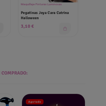
Maquillaje Pinturas Luminosas
Maquillaje P
Pegatinas Joya Cara Catrina
Pintura Gl
Halloween
Ml
Precio
Precio
3,10 €
7,50 €
N COMPRADO:
Agotado