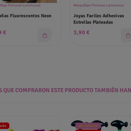
llaje Pinturas Luminosas
Maquillaje Pinturas Luminosas
añas Fluorescentes Neon
Joyas Faciles Adhesivas
Estrellas Plateadas
cio
Precio
9 €
3,90 €
ES QUE COMPRARON ESTE PRODUCTO TAMBIÉN HA
ado
¡En Oferta!