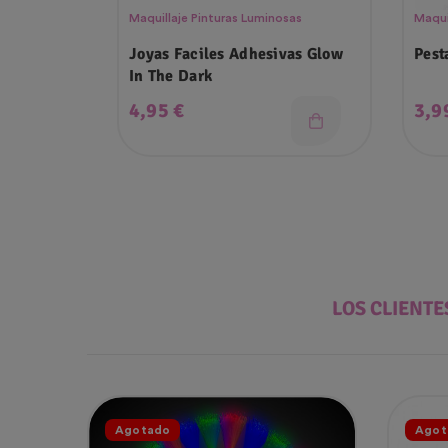
Maquillaje Pinturas Luminosas
Maqui
Joyas Faciles Adhesivas Glow
Pest
In The Dark
Precio
Pre
4,95 €
3,9
LOS CLIENT
Agotado
Agot