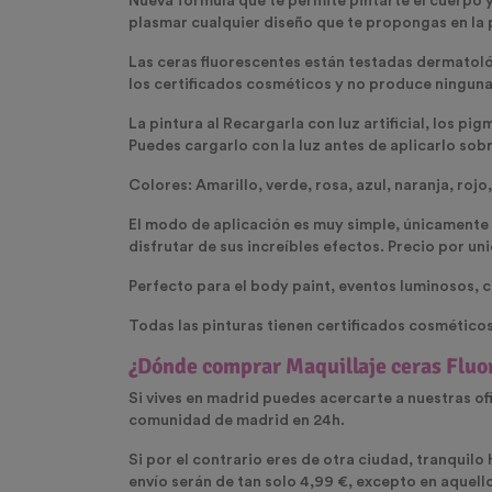
Nueva formula que te permite pintarte el cuerpo y 
plasmar cualquier diseño que te propongas en la p
Las
ceras fluorescentes
están testadas dermatológ
los certificados cosméticos y no produce ninguna a
La pintura al Recargarla con luz artificial, los
Puedes cargarlo con la luz antes de aplicarlo sobr
Colores: Amarillo, verde, rosa, azul, naranja, roj
El modo de aplicación es muy simple, únicamente t
disfrutar de sus increíbles efectos. Precio por un
Perfecto para el body paint, eventos luminosos,
Todas las pinturas tienen certificados cosmétic
¿Dónde comprar
Maquillaje ceras Fluo
Si vives en madrid puedes acercarte a nuestras of
comunidad de madrid en 24h.
Si por el contrario eres de otra ciudad, tranquilo
envío serán de tan solo 4,99 €, excepto en aquell