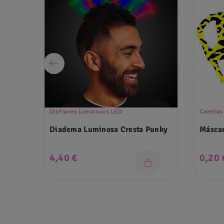
Disfraces Luminosos LED
Caretas
Diadema Luminosa Cresta Punky
Máscar
Precio
Preci
4,40 €
0,20 