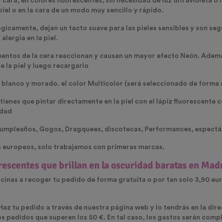
cara, en colores fluorescentes, sin necesidad de luz ultravioleta o 
iel o en la cara de un modo muy sencillo y rápido.
icamente, dejan un tacto suave para las pieles sensibles y son se
lergia en la piel.
 pigmentos de la cera reaccionan y causan un mayor efecto Neón. Ade
e la piel y luego recargarlo
o, blanco y morado. el color Multicolor (será seleccionado de forma 
ienes que pintar directamente en la piel con el lápiz fluorescente 
idad
 cumpleaños, Gogos, Dragquees, discotecas, Performances, espectác
os europeos, solo trabajamos con primeras marcas.
rescentes que brillan en la oscuridad
baratas en Mad
icinas a recoger tu pedido de forma gratuita o por tan solo 3,90 eur
 Haz tu pedido a través de nuestra página web y lo tendrás en la dir
os pedidos que superen los 50 €. En tal caso, los gastos serán com