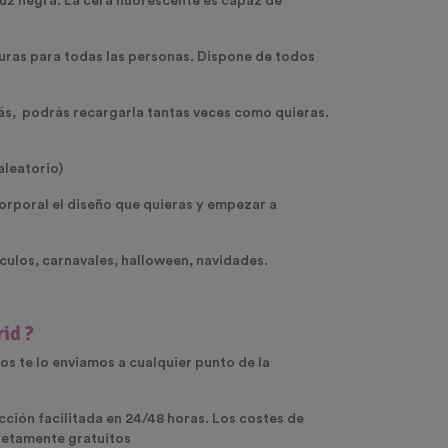
luz negra.
La
cera fluorescente
es capaz de
guras para todas las personas. Dispone de todos
más, podrás recargarla tantas veces como quieras.
aleatorio)
corporal el diseño que quieras y empezar a
ulos, carnavales, halloween, navidades.
rid
?
os te lo enviamos a cualquier punto de la
ección facilitada en 24/48 horas. Los costes de
pletamente gratuitos