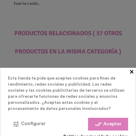
fuerte ruido.
PRODUCTOS RELACIONADOS
( 37 OTROS
PRODUCTOS EN LA MISMA CATEGORÍA )
×
Esta tienda te pide que aceptes cookies para fines de
rendimiento, redes sociales y publicidad. Las redes
sociales y las cookies publicitarias de terceros se utilizan
para ofrecerte funciones de redes sociales y anuncios
personalizados. ¿Aceptas estas cookies y el
procesamiento de datos personales involucrados?
tune
done_all
Configurar
Aceptar