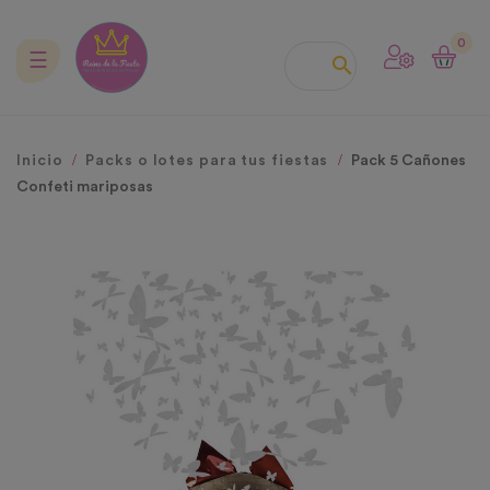
0
Navegación
☰

de
palanca
Inicio
Packs o lotes para tus fiestas
Pack 5 Cañones
Confeti mariposas