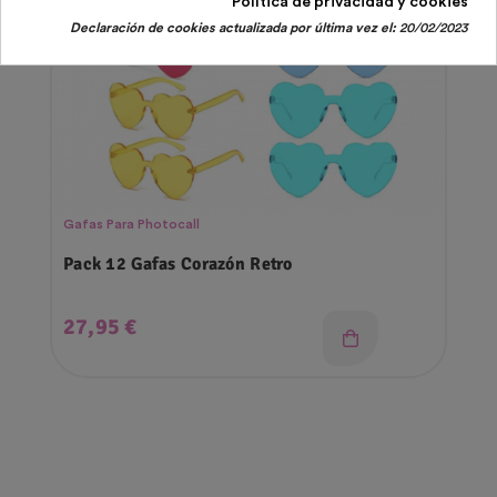
Política de privacidad y cookies
Declaración de cookies actualizada por última vez el:
20/02/2023
Gafas Para Photocall
Pack 12 Gafas Corazón Retro
Precio
27,95 €