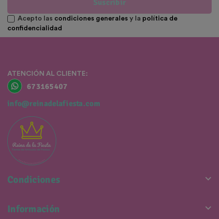
Suscribir
Acepto las
condiciones generales
y la
política de
confidencialidad
ATENCIÓN AL CLIENTE:
673165407
info@reinadelafiesta.com

Condiciones

Información