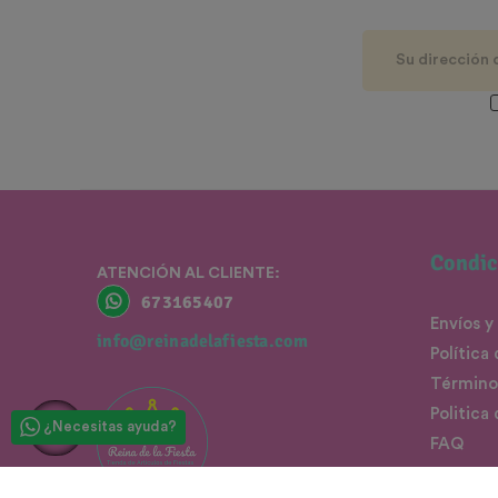
Condic
ATENCIÓN AL CLIENTE:
673165407
Envíos y
info@reinadelafiesta.com
Política
Término
Politica
¿Necesitas ayuda?
FAQ