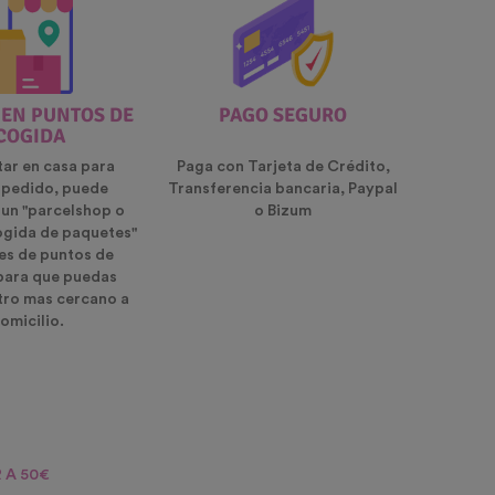
 EN PUNTOS DE
PAGO SEGURO
COGIDA
tar en casa para
Paga con Tarjeta de Crédito,
u pedido, puede
Transferencia bancaria, Paypal
 un "parcelshop o
o Bizum
ogida de paquetes"
es de puntos de
para que puedas
ntro mas cercano a
omicilio.
 A 50€