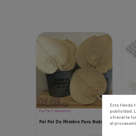
Esta tienda 
Pai Pai Y Abanicos
Pai P
publicidad. L
ofrecerte fu
Pai Pai De Mimbre Para Boda
50 A
el procesami