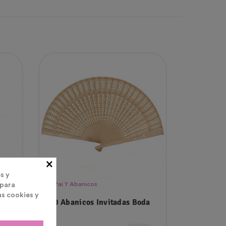
×
s y
Pai Pai Y Abanicos
 para
as cookies y
s
150 Abanicos Invitadas Boda