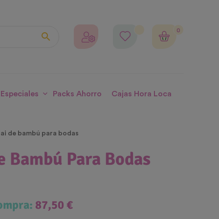
0

 Especiales
Packs Ahorro
Cajas Hora Loca
pai de bambú para bodas
De Bambú Para Bodas
compra:
87,50 €