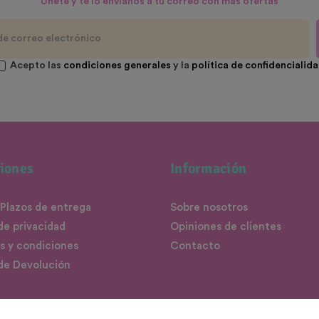
Únete y te lo envíanos a tu correo con más ofertas
Acepto las
condiciones generales
y la
política de confidencialid
iones
Información
 Plazos de entrega
Sobre nosotros
 de privacidad
Opiniones de clientes
s y condiciones
Contacto
 de Devolución