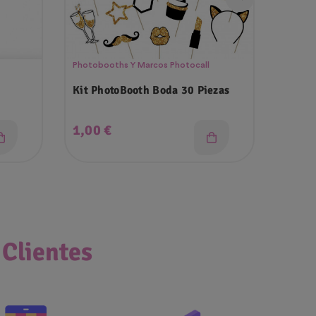
Photobooths Y Marcos Photocall
Alparg
Kit PhotoBooth Boda 30 Piezas
Alpar
Colore
Precio
Prec
1,00 €
3,99
 Clientes