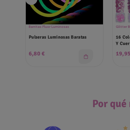
Barritas Fluor Luminosas
Glitter 
Pulseras Luminosas Baratas
16 Col
Y Cuer
Precio
Preci
6,80 €
19,95
Por qué 