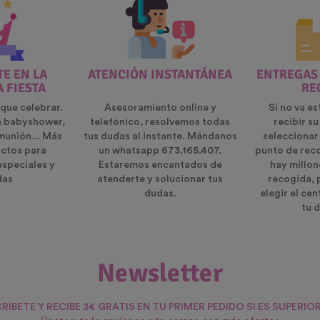
E EN LA
ATENCIÓN INSTANTÁNEA
ENTREGAS
A FIESTA
RE
que celebrar.
Asesoramiento online y
Si no va es
n babyshower,
telefónico, resolvemos todas
recibir s
munión... Más
tus dudas al instante. Mándanos
seleccionar
ctos para
un whatsapp 673.165.407.
punto de rec
especiales y
Estaremos encantados de
hay millon
das
atenderte y solucionar tus
recogida, 
dudas.
elegir el ce
tu d
Newsletter
RÍBETE Y RECIBE 3€ GRATIS EN TU PRIMER PEDIDO SI ES SUPERIOR