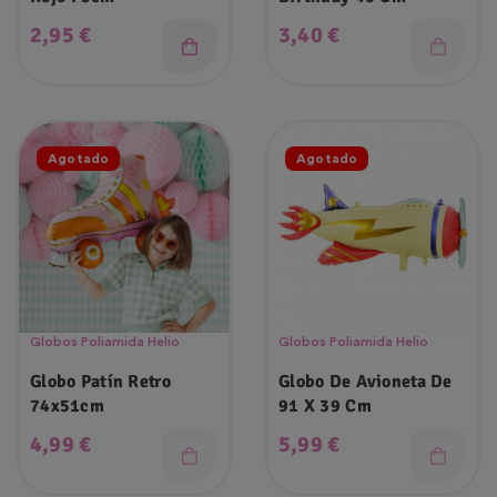
Precio
Precio
2,95 €
3,40 €
Agotado
Agotado
Globos Poliamida Helio
Globos Poliamida Helio
Globo Patín Retro
Globo De Avioneta De
74x51cm
91 X 39 Cm
Precio
Precio
4,99 €
5,99 €