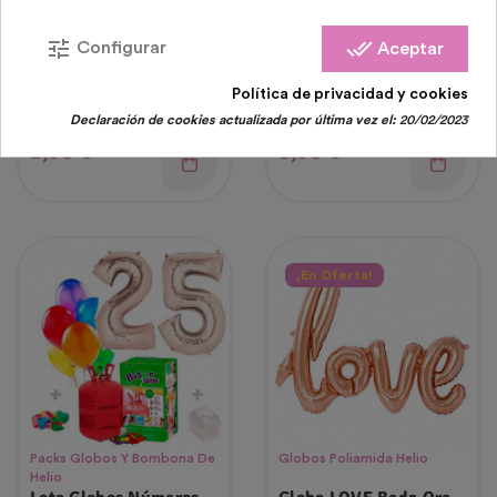
tune
done_all
Configurar
Aceptar
Fiesta Emoji Whatsapp
Globos Latex
Globos Emoji
Decoración Lote
Política de privacidad y cookies
Enamorado
Globos Color Oro
Declaración de cookies actualizada por última vez el:
20/02/2023
Precio
Precio
2,95 €
8,95 €
¡En Oferta!
Packs Globos Y Bombona De
Globos Poliamida Helio
Helio