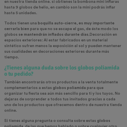
en nuestra tienda online. si obtienes la bombona mini inflaras
hasta 9 globos de helio, en cambio son la mini podrás inflar
hasta 5 unidades.
Todos tienen una
boquilla auto-cierre, es muy importante
cerrarla bien
para que no se escape el gas, de éste modo los
globos
se mantendrán inflados durante días
.Decoración en
espacios exteriores: Al estar fabricados en un material
sintético sufren menos la exposición al sol y pueden mantener
sus cualidades en decoraciones exteriores durante más
tiempo.
¿Tienes alguna duda sobre los globos poliamida
o tu pedido?
También encontrarás otros productos a la venta totalmente
complementarios a estas
globos poliamida
para que
organizar tu fiesta sea aún más sencillo para ti y los tuyos. No
dejaras de sorprender a todos tus invitados gracias a cada
uno de los productos que ofrecemos dentro de nuestra tienda
online.
Si tienes alguna pregunta o consulta sobre estas
globos
poliamida
de las que hemos hablado o sobre cualquier otro