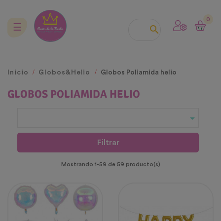
0
Navegación
☰

de
palanca
Inicio
Globos&Helio
Globos Poliamida helio
GLOBOS POLIAMIDA HELIO

Filtrar
Mostrando 1-59 de 59 producto(s)