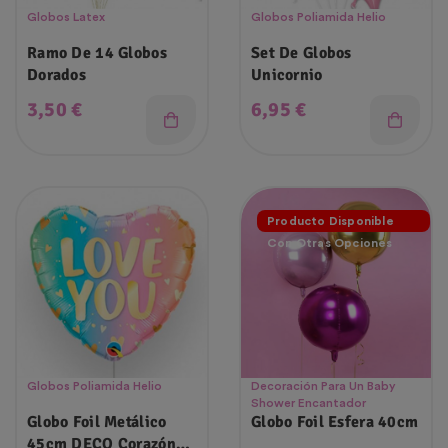
Globos Latex
Globos Poliamida Helio
Ramo De 14 Globos
Set De Globos
Dorados
Unicornio
Precio
Precio
3,50 €
6,95 €
Producto Disponible
Con Otras Opciones
Globos Poliamida Helio
Decoración Para Un Baby
Shower Encantador
Globo Foil Metálico
Globo Foil Esfera 40cm
45cm DECO Corazón