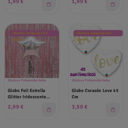
Precio
Precio
1,99 €
1,99 €
Últimas Unidades En
Últimas Unidades En
Stock
Stock
Globos Poliamida Helio
Globos Poliamida Helio
Globo Foil Estrella
Globo Corazón Love 45
Glitter Iridescente
Cm
48cm
Precio
Precio
2,99 €
3,50 €