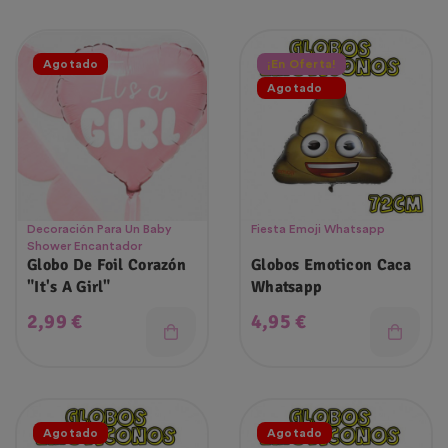
Agotado
¡En Oferta!
Agotado
Decoración Para Un Baby
Fiesta Emoji Whatsapp
Shower Encantador
Globo De Foil Corazón
Globos Emoticon Caca
"It's A Girl"
Whatsapp
Precio
Precio
2,99 €
4,95 €
Agotado
Agotado