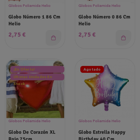
Globos Poliamida Helio
Globos Poliamida Helio
Globo Número 1 86 Cm
Globo Número 0 86 Cm
Helio
Helio
Precio
Precio
2,75 €
2,75 €
¡En Oferta!
Agotado
Últimas Unidades En
Stock
Globos Poliamida Helio
Globos Poliamida Helio
Globo De Corazón XL
Globo Estrella Happy
Rojo 75cm
Birthday 40 Cm