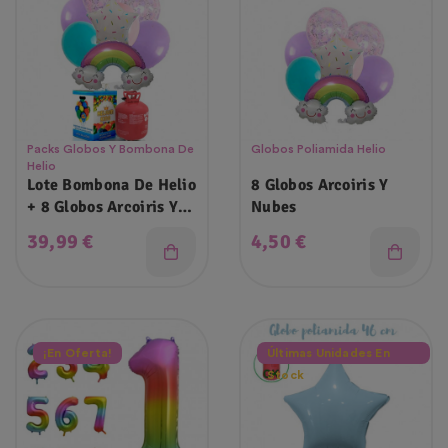
Packs Globos Y Bombona De
Globos Poliamida Helio
Helio
Lote Bombona De Helio
8 Globos Arcoiris Y
+ 8 Globos Arcoiris Y
Nubes
Nubes
Precio
Precio
39,99 €
4,50 €
¡En Oferta!
Últimas Unidades En
Stock