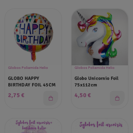
Globos Poliamida Helio
Globos Poliamida Helio
GLOBO HAPPY
Globo Unicornio Foil
BIRTHDAY FOIL 45CM
75x112cm
Precio
Precio
2,75 €
4,50 €