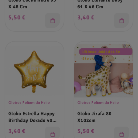
Globo Coche Retro 93
Globo Elefante Baby
X 48 Cm
61 X 46 Cm
Precio
Precio
5,50 €
3,40 €
Últimas Unidades En
Stock
Globos Poliamida Helio
Globos Poliamida Helio
Globo Estrella Happy
Globo Jirafa 80
Birthday Dorado 40
X102cm
Cm
Precio
Precio
3,40 €
5,50 €