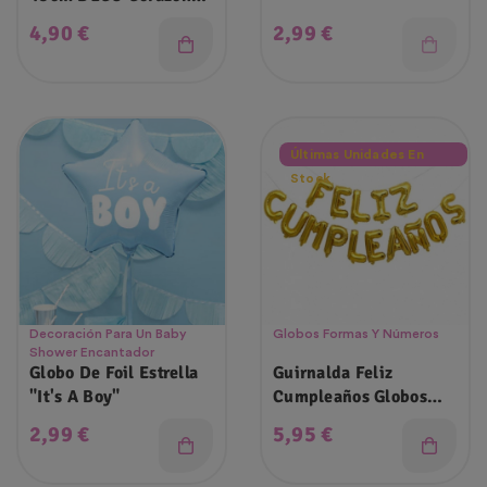
"Love" Oro Y Color
Precio
Precio
4,90 €
2,99 €
Pastel
Últimas Unidades En
Stock
Decoración Para Un Baby
Globos Formas Y Números
Shower Encantador
Globo De Foil Estrella
Guirnalda Feliz
"It's A Boy"
Cumpleaños Globos
Letras 45cm
Precio
Precio
2,99 €
5,95 €