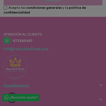
Suscribir
Acepto las
condiciones generales
y la
política de
confidencialidad
ATENCIÓN AL CLIENTE:
673165407
info@reinadelafiesta.com

Condiciones
¿Necesitas ayuda?

Información