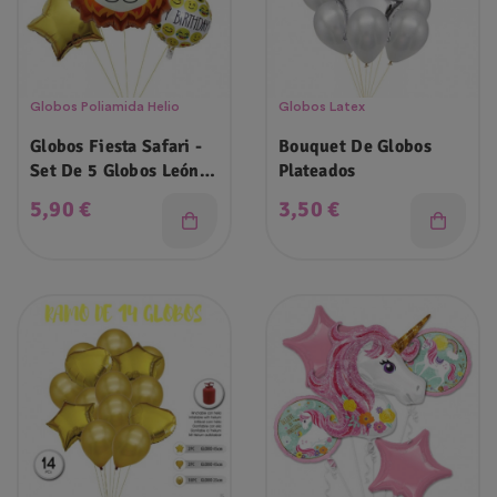
Globos Poliamida Helio
Globos Latex
Globos Fiesta Safari -
Bouquet De Globos
Set De 5 Globos León
Plateados
Estrellas Mylar
Precio
Precio
5,90 €
3,50 €