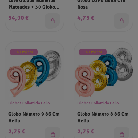
Lote Globos Números
Globo LOVE Boda Oro
Plateados + 30 Globos
Rosa
Mix
Precio
Precio
54,90 €
4,75 €
¡En Oferta!
¡En Oferta!
Globos Poliamida Helio
Globos Poliamida Helio
Globo Número 9 86 Cm
Globo Número 8 86 Cm
Helio
Helio
Precio
Precio
2,75 €
2,75 €