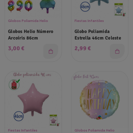
Globos Poliamida Helio
Fiestas Infantiles
Globos Helio Número
Globo Poliamida
Arcoíris 86cm
Estrella 46cm Celeste
Precio
Precio
3,00 €
2,99 €
Fiestas Infantiles
Globos Poliamida Helio