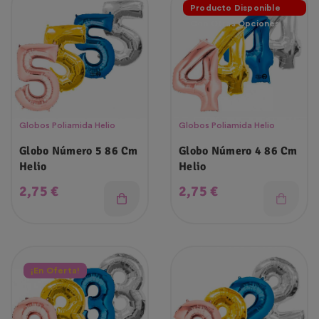
Producto Disponible
Con Otras Opciones
Globos Poliamida Helio
Globos Poliamida Helio
Globo Número 5 86 Cm
Globo Número 4 86 Cm
Helio
Helio
Precio
Precio
2,75 €
2,75 €
¡En Oferta!