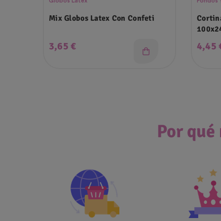
Globos Latex
Fondos Y
Mix Globos Latex Con Confeti
Cortin
100x2
Precio
Preci
3,65 €
4,45 
Por qué 