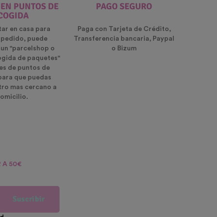
 EN PUNTOS DE
PAGO SEGURO
COGIDA
tar en casa para
Paga con Tarjeta de Crédito,
u pedido, puede
Transferencia bancaria, Paypal
 un "parcelshop o
o Bizum
ogida de paquetes"
es de puntos de
para que puedas
ntro mas cercano a
omicilio.
 A 50€
Suscribir