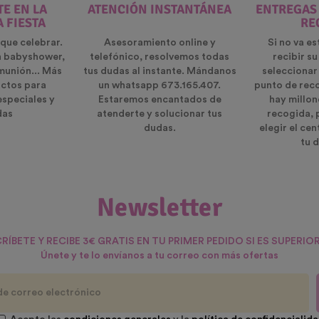
E EN LA
ATENCIÓN INSTANTÁNEA
ENTREGAS
A FIESTA
RE
que celebrar.
Asesoramiento online y
Si no va es
n babyshower,
telefónico, resolvemos todas
recibir s
munión... Más
tus dudas al instante. Mándanos
seleccionar
ctos para
un whatsapp 673.165.407.
punto de rec
especiales y
Estaremos encantados de
hay millon
das
atenderte y solucionar tus
recogida, 
dudas.
elegir el ce
tu d
Newsletter
RÍBETE Y RECIBE 3€ GRATIS EN TU PRIMER PEDIDO SI ES SUPERIOR
Únete y te lo envíanos a tu correo con más ofertas