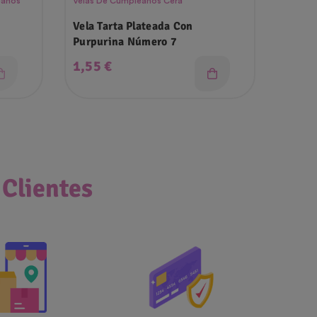
eaños
Velas De Cumpleaños Cera
Fiestas 
Vela Tarta Plateada Con
Globo
Purpurina Número 7
Rosa
Precio
Prec
1,55 €
1,99
 Clientes