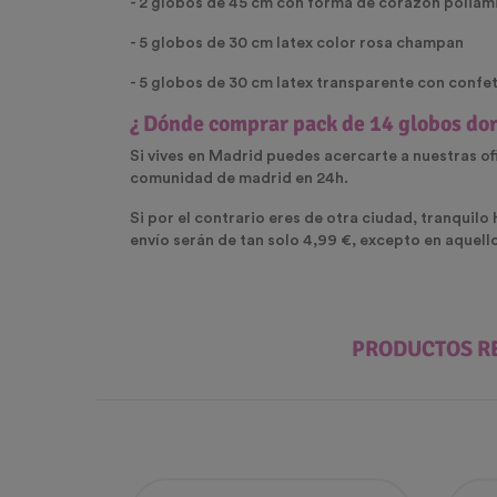
- 2 globos de 45 cm con forma de corazón polia
- 5 globos de 30 cm latex color rosa champan
- 5 globos de 30 cm latex transparente con confe
¿ Dónde comprar pack de 14 globos dor
Si vives en Madrid puedes acercarte a nuestras of
comunidad de madrid en 24h.
Si por el contrario eres de otra ciudad, tranquilo
envío serán de tan solo 4,99 €, excepto en aquell
PRODUCTOS R