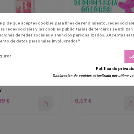
te pide que aceptes cookies para fines de rendimiento, redes sociale
as redes sociales y las cookies publicitarias de terceros se utilizan
nciones de redes sociales y anuncios personalizados. ¿Aceptas est
ento de datos personales involucrados?
done_
gurar
Política de privaci
ación Para Un Baby Shower
Globos Latex
Declaración de cookies actualizada por última vez
tador
De Caja De Decoración
Globo Globoflexia Color Pa
Y
cio
Precio
99 €
0,17 €