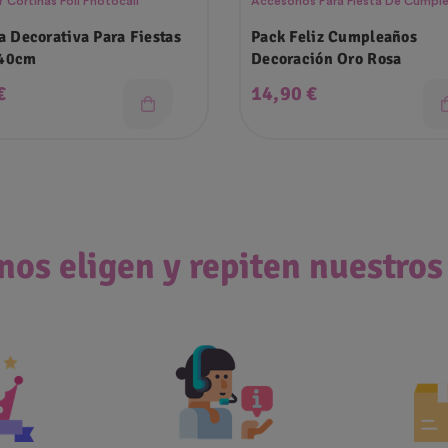
 Cortinas Foil Photocall
Accesorios Para Fiesta De Cumpl
a Decorativa Para Fiestas
Pack Feliz Cumpleaños
40cm
Decoración Oro Rosa
o
Precio
€
14,90 €
nos eligen y repiten nuestros