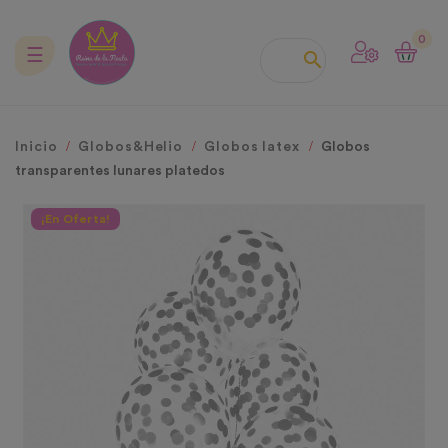
0
Navegación
☰

de
palanca
Inicio
Globos&Helio
Globos latex
Globos
transparentes lunares platedos
¡En Oferta!