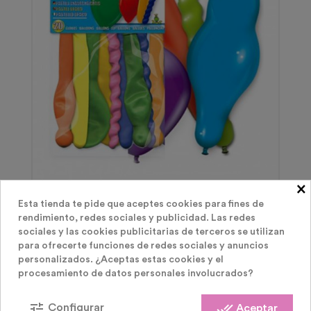
×
Fiestas Infantiles
Esta tienda te pide que aceptes cookies para fines de
20 Globos Para Hacer Figuras
rendimiento, redes sociales y publicidad. Las redes
sociales y las cookies publicitarias de terceros se utilizan
para ofrecerte funciones de redes sociales y anuncios
Precio
1,50 €
personalizados. ¿Aceptas estas cookies y el
procesamiento de datos personales involucrados?
tune
done_all
Configurar
Aceptar