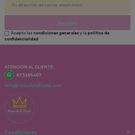
Suscribir
Acepto las
condiciones generales
y la
política de
confidencialidad
ATENCIÓN AL CLIENTE:
673165407
info@reinadelafiesta.com

Condiciones