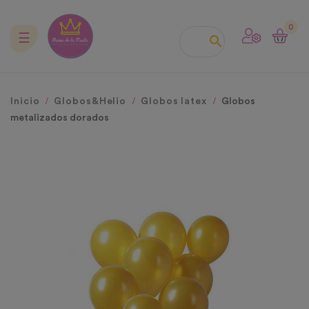
0
Navegación
☰

de
palanca
Inicio
Globos&Helio
Globos latex
Globos
metalizados dorados