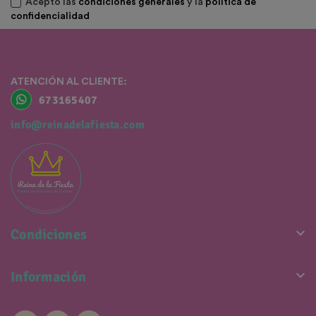
Acepto las
condiciones generales
y la
política de
confidencialidad
ATENCIÓN AL CLIENTE:
673165407
info@reinadelafiesta.com

Condiciones

Información