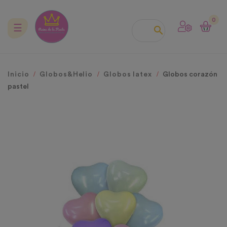
0
Navegación
☰

de
palanca
Inicio
Globos&Helio
Globos latex
Globos corazón
pastel