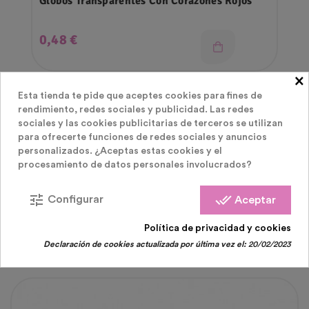
Globos Transparentes Con Corazones Rojos
Precio
0,48 €
×
Esta tienda te pide que aceptes cookies para fines de
rendimiento, redes sociales y publicidad. Las redes
sociales y las cookies publicitarias de terceros se utilizan
para ofrecerte funciones de redes sociales y anuncios
personalizados. ¿Aceptas estas cookies y el
procesamiento de datos personales involucrados?
LOS CLIENTES QUE COMPRARON ESTE
tune
done_all
Configurar
Aceptar
PRODUCTO TAMBIÉN HAN COMPRADO:
Política de privacidad y cookies
Declaración de cookies actualizada por última vez el:
20/02/2023