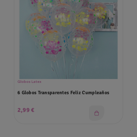
Globos Latex
6 Globos Transparentes Feliz Cumpleaños
Precio
2,99 €