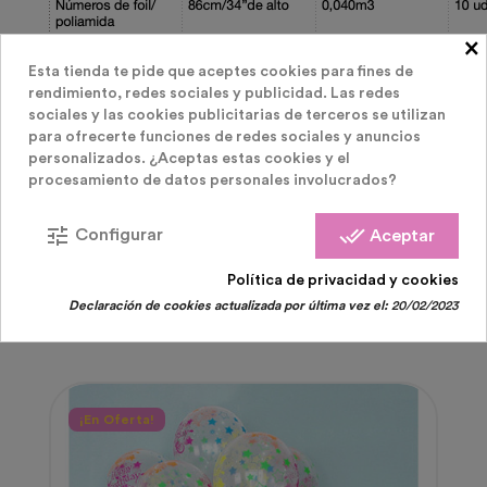
×
Esta tienda te pide que aceptes cookies para fines de
rendimiento, redes sociales y publicidad. Las redes
sociales y las cookies publicitarias de terceros se utilizan
para ofrecerte funciones de redes sociales y anuncios
personalizados. ¿Aceptas estas cookies y el
procesamiento de datos personales involucrados?
PRODUCTOS RELACIONADOS
( 95 OTROS
tune
done_all
Configurar
Aceptar
PRODUCTOS EN LA MISMA CATEGORÍA )
Política de privacidad y cookies
Declaración de cookies actualizada por última vez el:
20/02/2023
¡En Oferta!