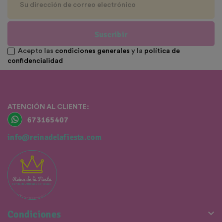
Suscribir
Acepto las
condiciones generales
y la
política de
confidencialidad
ATENCIÓN AL CLIENTE:
673165407
info@reinadelafiesta.com

Condiciones