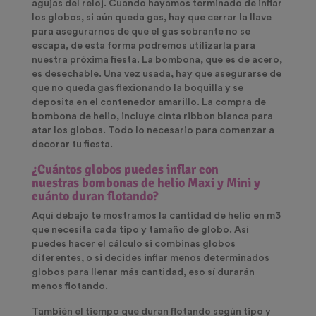
agujas del reloj. Cuando hayamos terminado de inflar
los globos, si aún queda gas, hay que cerrar la llave
para asegurarnos de que el gas sobrante no se
escapa, de esta forma podremos utilizarla para
nuestra próxima fiesta. La bombona, que es de acero,
es desechable. Una vez usada, hay que asegurarse de
que no queda gas flexionando la boquilla y se
deposita en el contenedor amarillo. La compra de
bombona de helio, i
ncluye cinta ribbon blanca
para
atar los globos. Todo lo necesario para comenzar a
decorar tu fiesta.
¿Cuántos globos puedes inflar con
nuestras
bombonas de helio
Maxi y Mini y
cuánto duran flotando?
Aquí debajo te mostramos la cantidad de helio en m3
que necesita cada tipo y tamaño de globo.
Así
puedes hacer el cálculo si combinas globos
diferentes,
o si decides inflar menos determinados
globos para llenar más cantidad, eso sí durarán
menos flotando.
También
el tiempo que duran flotando según tipo y