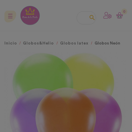
0
Navegación
☰

de
palanca
Inicio
Globos&Helio
Globos latex
Globos Neón