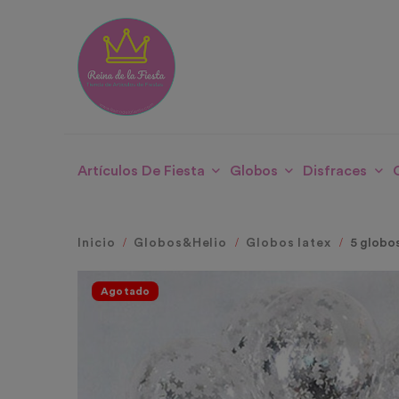
Artículos De Fiesta
Globos
Disfraces
Inicio
Globos&Helio
Globos latex
5 globos
Agotado