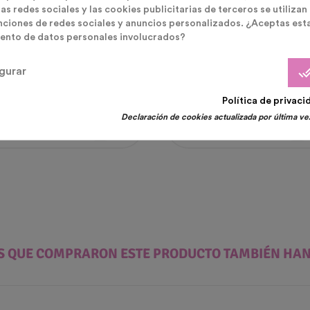
as redes sociales y las cookies publicitarias de terceros se utilizan
nciones de redes sociales y anuncios personalizados. ¿Aceptas est
ento de datos personales involucrados?
a Gender Reveal
Globos Latex
done_
gurar
obos "it Is A Boy"
6 Globos Nubes Rosas
Política de privaci
cio
Precio
9 €
2,99 €
Declaración de cookies actualizada por última vez
ES QUE COMPRARON ESTE PRODUCTO TAMBIÉN HA