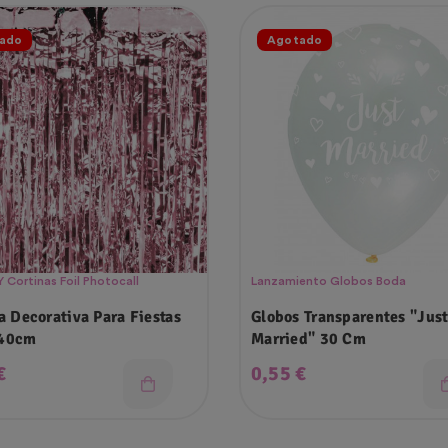
ado
Agotado
 Cortinas Foil Photocall
Lanzamiento Globos Boda
a Decorativa Para Fiestas
Globos Transparentes "jus
40cm
Married" 30 Cm
o
Precio
€
0,55 €