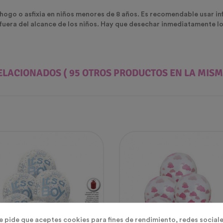
ogo o asfixia en niños menores de 8 años. Es recomendable usar infl
fuera del alcance de los niños. Hay que desechar inmediatamente lo
ELACIONADOS
( 95 OTROS PRODUCTOS EN LA MISM
te pide que aceptes cookies para fines de rendimiento, redes sociale