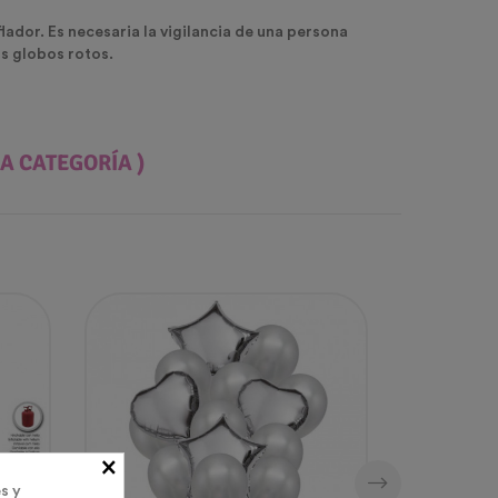
ador. Es necesaria la vigilancia de una persona
s globos rotos.
A CATEGORÍA )
×
s y