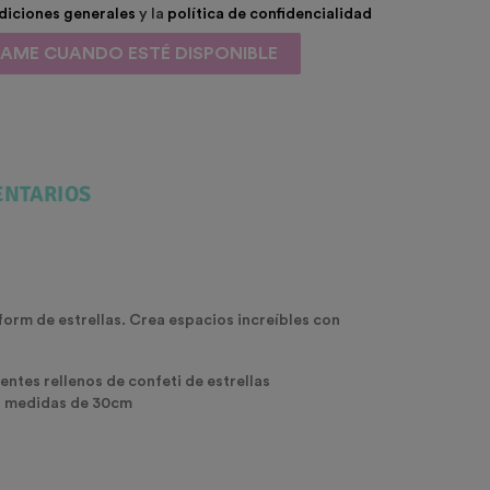
diciones generales
y la
política de confidencialidad
SAME CUANDO ESTÉ DISPONIBLE
NTARIOS
form de estrellas. Crea espacios increíbles con
ntes rellenos de confeti de estrellas
en medidas de 30cm