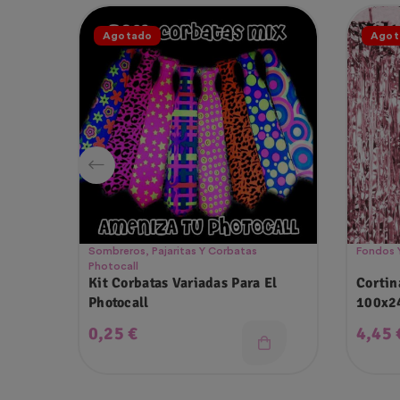
Agotado
Agot
Sombreros, Pajaritas Y Corbatas
Fondos Y
Photocall
Kit Corbatas Variadas Para El
Cortin
Photocall
100x2
Precio
Preci
0,25 €
4,45 