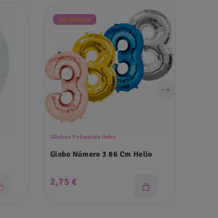
¡En Oferta!
¡En 
Globos Poliamida Helio
Photob
t
Globo Número 3 86 Cm Helio
Kit P
Precio
Prec
2,75 €
1,00