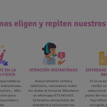
nos eligen y repiten nuestros
E EN LA
ATENCIÓN INSTANTÁNEA
ENTREGAS
A FIESTA
RE
que celebrar.
Asesoramiento online y
Si no va es
n babyshower,
telefónico, resolvemos todas
recibir s
munión... Más
tus dudas al instante. Mándanos
seleccionar
ctos para
un whatsapp 673.165.407.
punto de rec
especiales y
Estaremos encantados de
hay millon
das
atenderte y solucionar tus
recogida, 