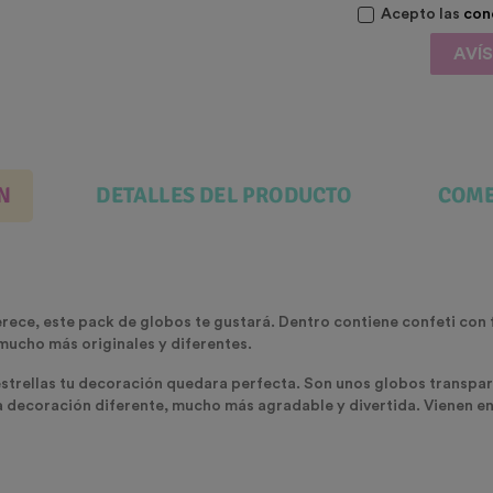
Acepto las
con
AVÍ
N
DETALLES DEL PRODUCTO
COME
rece, este pack de globos te gustará. Dentro contiene confeti con 
 mucho más originales y diferentes.
strellas tu decoración quedara perfecta. Son unos globos transpare
a decoración diferente, mucho más agradable y divertida. Vienen 