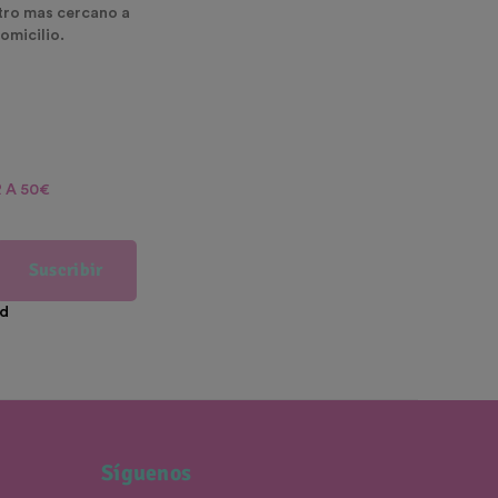
ntro mas cercano a
omicilio.
 A 50€
Suscribir
ad
Síguenos