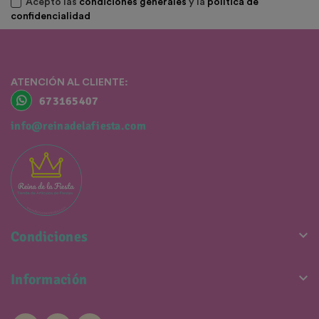
Acepto las
condiciones generales
y la
política de
confidencialidad
ATENCIÓN AL CLIENTE:
673165407
info@reinadelafiesta.com

Condiciones

Información