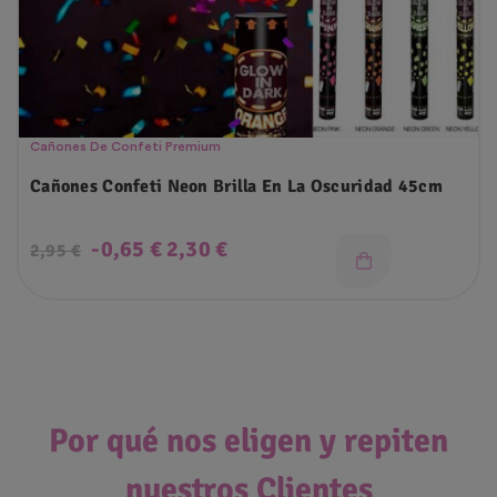
Cañones De Confeti Premium
Cañones Confeti Neon Brilla En La Oscuridad 45cm
Precio
Precio
-0,65 €
2,30 €
2,95 €
regular
Por qué nos eligen y repiten
nuestros Clientes