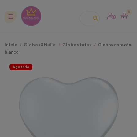
0
Navegación
☰

de
palanca
Inicio
Globos&Helio
Globos latex
Globos corazón
blanco
Agotado