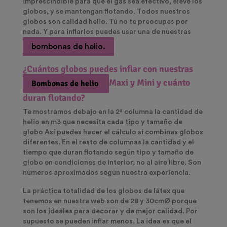
imprescindible para que el gas sea efectivo, eleve los
globos, y se mantengan flotando.
Todos nuestros
globos son calidad helio.
Tú no te preocupes por
nada. Y para inflarlos puedes usar una de nuestras
bombonas de helio.
¿Cuántos globos puedes inflar con nuestras
Maxi y Mini y cuánto
Bombonas de helio
duran flotando?
Te mostramos debajo en la 2ª columna la cantidad de
helio en m3 que necesita cada tipo y tamaño de
globo
Así puedes hacer el cálculo si combinas globos
diferentes. En el resto de columnas la cantidad y el
tiempo que duran flotando según tipo y tamaño de
globo en condiciones de interior, no al aire libre. Son
números aproximados según nuestra experiencia.
La práctica totalidad de los globos de látex que
tenemos en nuestra web son de 28 y 30cmØ porque
son los ideales para decorar y de mejor calidad
. Por
supuesto se pueden inflar menos. La idea es que el