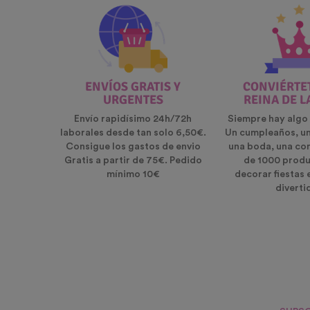
ENVÍOS GRATIS Y
CONVIÉRTET
URGENTES
REINA DE L
Envío rapidísimo 24h/72h
Siempre hay algo 
laborales desde tan solo 6,50€.
Un cumpleaños, u
Consigue los gastos de envio
una boda, una co
Gratis a partir de 75€. Pedido
de 1000 produ
mínimo 10€
decorar fiestas 
diverti