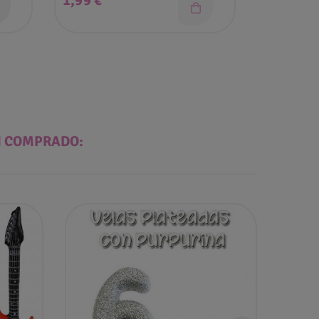
1,99 €
47,95 €
N COMPRADO:
Pac
Ago