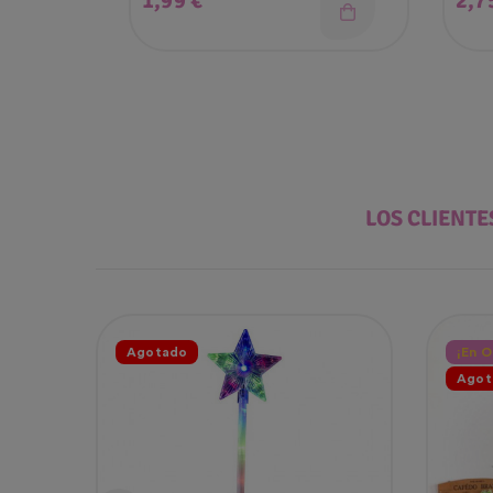
1,99 €
2,7
LOS CLIENT
Agotado
¡En O
Agot