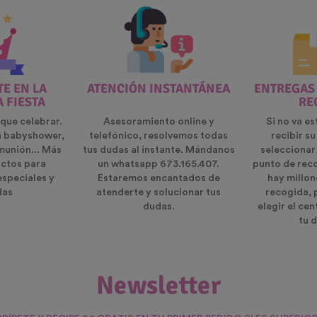
E EN LA
ATENCIÓN INSTANTÁNEA
ENTREGAS
A FIESTA
RE
que celebrar.
Asesoramiento online y
Si no va es
n babyshower,
telefónico, resolvemos todas
recibir s
munión... Más
tus dudas al instante. Mándanos
seleccionar
ctos para
un whatsapp 673.165.407.
punto de rec
especiales y
Estaremos encantados de
hay millon
das
atenderte y solucionar tus
recogida, 
dudas.
elegir el ce
tu d
Newsletter