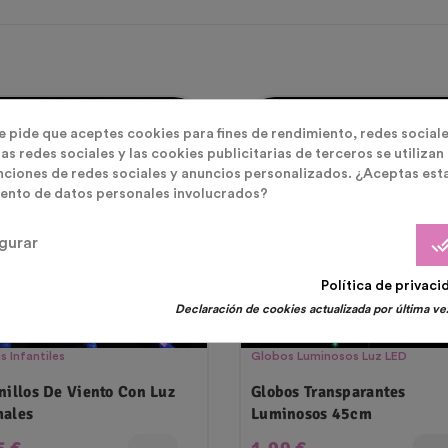
otado
te pide que aceptes cookies para fines de rendimiento, redes sociale
as redes sociales y las cookies publicitarias de terceros se utilizan
nciones de redes sociales y anuncios personalizados. ¿Aceptas est
ento de datos personales involucrados?
done_
gurar
Política de privaci
Declaración de cookies actualizada por última vez
s Infantiles
Globos Luminosos Luz LED
nillos De Viento Con Luz
Globos Transparantes
ales
Luminosos 45cm
cio
Precio