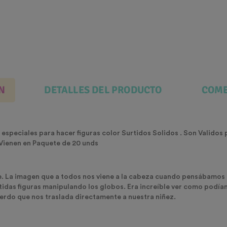
N
DETALLES DEL PRODUCTO
COME
speciales para hacer figuras color Surtidos Solidos . Son Validos pa
Vienen en Paquete de 20 unds
. La imagen que a todos nos viene a la cabeza cuando pensábamos e
tidas figuras manipulando los globos. Era increíble ver como podía
uerdo que nos traslada directamente a nuestra niñez.