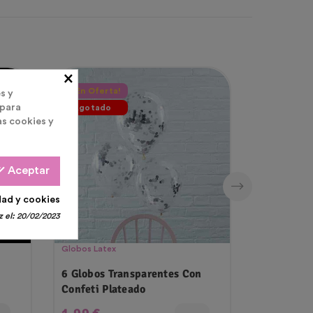
×
¡En Oferta!
s y
 para
Agotado
as cookies y
all
Aceptar
dad y cookies
 el:
20/02/2023
Globos Latex
Packs Globo
6 Globos Transparentes Con
25 Globos
Confeti Plateado
Bombona D
Precio
Precio