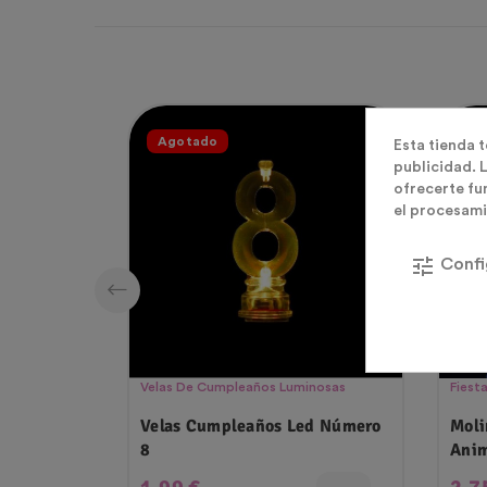
Agotado
Ag
Esta tienda 
publicidad. L
ofrecerte fu
el procesami
tune
Confi
Velas De Cumpleaños Luminosas
Fiesta
Velas Cumpleaños Led Número
Moli
8
Anim
Precio
Pre