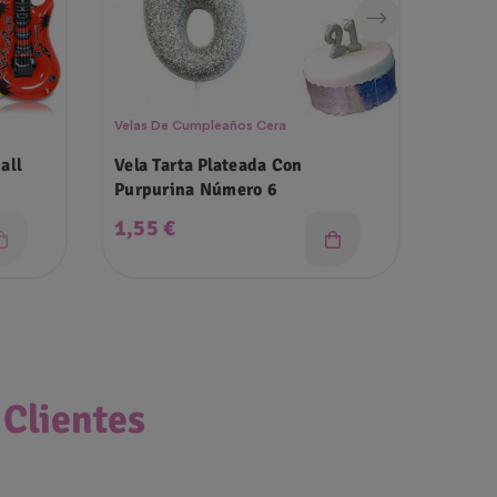
Velas De Cumpleaños Cera
Vajilla
all
Vela Tarta Plateada Con
Lote V
Purpurina Número 6
Unico
Precio
Prec
1,55 €
13,5
 Clientes