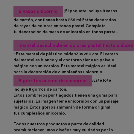
8 vasos unicornio
:
El paquete incluye
8 vasos
de cartón
, contienen hasta 256 ml.Están decorados
de rayas de colores en tonos pastel.Completa
tu
decoración de mesa
de
unicornio
en tonos pastel.
mantel desechable en colores pastel fiesta unicorn
:
Este
mantel
de plástico mide 130x260 cm. El centro
del
mantel
es blanco y el contorno tiene un paisaje
mágico con
unicornios
. Este
mantel
mágico es ideal
para la
decoración de cumpleaños unicornio.
8 gorritos cuerno de unicornio
:
Este lote
incluye
8 gorros
de cartón.
Estos
sombreros
puntiagudos tienen una goma para
sujetarlos. La imagen tiene
unicornios
con un paisaje
mágico.Estos
gorros
animarán de forma original
tus
cumpleaños unicornio.
Todos nuestros productos a parte de calidad
premium tienen unos diseños muy cuidados por lo