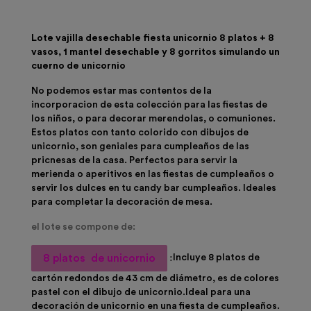
Lote vajilla desechable fiesta unicornio 8 platos + 8
vasos, 1 mantel desechable y 8 gorritos simulando un
cuerno de unicornio
No podemos estar mas contentos de la
incorporacion de esta colección para las fiestas de
los niños, o para decorar merendolas, o comuniones.
Estos platos con tanto colorido con dibujos de
unicornio, son geniales para cumpleaños de las
pricnesas de la casa. Perfectos para servir la
merienda o aperitivos en las fiestas de cumpleaños o
servir los dulces en tu candy bar cumpleaños. Ideales
para completar la decoración de mesa.
el lote se compone de:
8 platos de unicornio
:
Incluye
8 platos de
cartón
redondos de 43 cm de diámetro, es de colores
pastel con el dibujo de
unicornio
.Ideal para una
decoración de unicornio en una
fiesta de cumpleaños
.