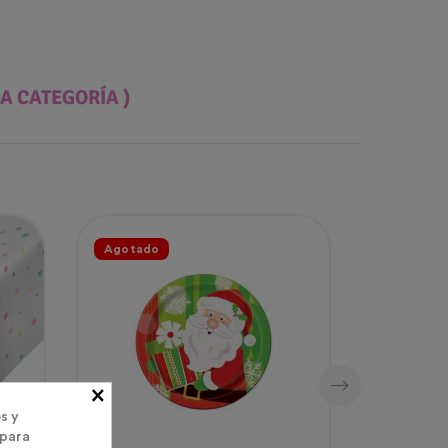
A CATEGORÍA )
Agotado
×
s y
 para