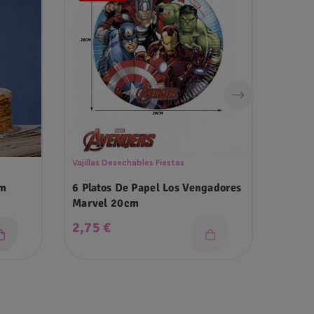
Vajillas Desechables Fiestas
Vajilla
cm
6 Platos De Papel Los Vengadores
Mante
Marvel 20cm
Negro
Precio
Prec
2,75 €
5,00