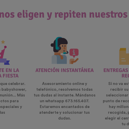
nos eligen y repiten nuestros
E EN LA
ATENCIÓN INSTANTÁNEA
ENTREGAS
A FIESTA
RE
que celebrar.
Asesoramiento online y
Si no va es
n babyshower,
telefónico, resolvemos todas
recibir s
munión... Más
tus dudas al instante. Mándanos
seleccionar
ctos para
un whatsapp 673.165.407.
punto de rec
especiales y
Estaremos encantados de
hay millon
das
atenderte y solucionar tus
recogida, 
dudas.
elegir el ce
tu d