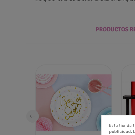
Completa la
decoración de cumpleaños de super
PRODUCTOS R
Esta tienda 
publicidad. L