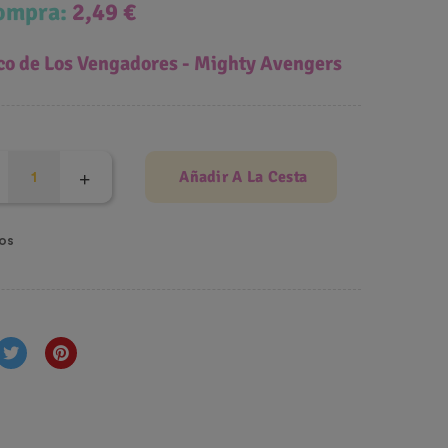
compra:
2,49 €
ico de Los Vengadores - Mighty Avengers
Añadir A La Cesta
os