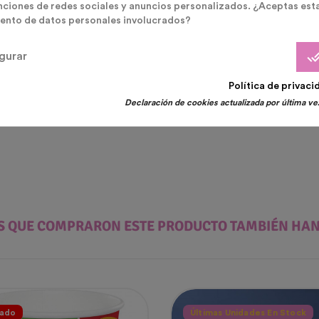
nciones de redes sociales y anuncios personalizados. ¿Aceptas est
a Fiesta Neon
Vajillas Desechables Fiestas
ento de datos personales involucrados?
upitos Tubo De Ensayo
Mantel Plástico Fiesta
done_
gurar
inosos
Unicornio
cio
Precio
9 €
3,65 €
Política de privaci
Declaración de cookies actualizada por última vez
ES QUE COMPRARON ESTE PRODUCTO TAMBIÉN HA
ado
Últimas Unidades En Stock