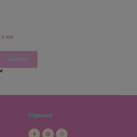
 A 50€
Suscribir
ad
Síguenos