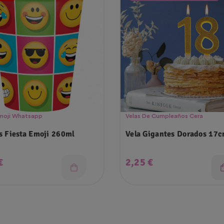
Emoji Whatsapp
Velas De Cumpleaños Cera
s Fiesta Emoji 260ml
Vela Gigantes Dorados 17
o
Precio
€
2,25 €