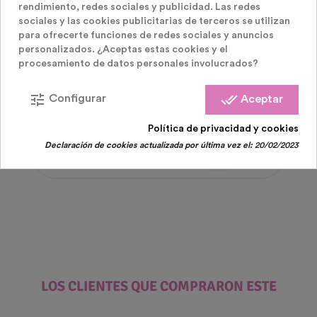
rendimiento, redes sociales y publicidad. Las redes
sociales y las cookies publicitarias de terceros se utilizan
para ofrecerte funciones de redes sociales y anuncios
personalizados. ¿Aceptas estas cookies y el
procesamiento de datos personales involucrados?
Fiesta Emoji Whatsapp
tune
done_all
Configurar
Aceptar
8 Platos Fiesta Emoticonos
Política de privacidad y cookies
Precio
2,90 €
Declaración de cookies actualizada por última vez el:
20/02/2023
LOS CLIENTES QUE COMPRARON ESTE