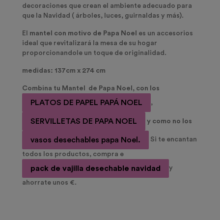
decoraciones que crean el ambiente adecuado para
que la Navidad ( árboles, luces, guirnaldas y más).
El
mantel con motivo de Papa Noel
es un accesorios
ideal que revitalizará la mesa de su hogar
proporcionandole un toque de originalidad.
medidas: 137cm x 274 cm
Combina tu Mantel
de Papa Noel,
con los
PLATOS DE PAPEL PAPÁ NOEL
,
SERVILLETAS DE PAPA NOEL
y como no los
vasos desechables papa Noel.
Si te encantan
todos los productos, compra e
pack de vajilla desechable navidad
y
ahorrate unos €.