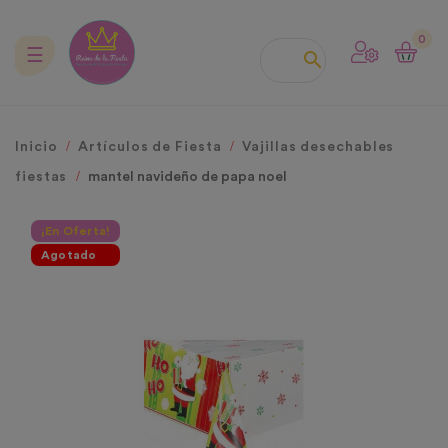
0
Navegación
☰

de
palanca
Inicio
Artículos de Fiesta
Vajillas desechables
fiestas
mantel navideño de papa noel
¡En Oferta!
Agotado