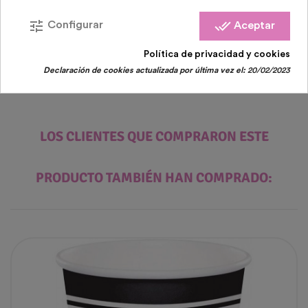
3,75 €
tune
done_all
Configurar
Aceptar
Política de privacidad y cookies
Declaración de cookies actualizada por última vez el:
20/02/2023
LOS CLIENTES QUE COMPRARON ESTE
PRODUCTO TAMBIÉN HAN COMPRADO: