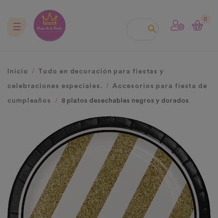
0
Navegación
☰

de
palanca
Inicio
Todo en decoración para fiestas y
celebraciones especiales.
Accesorios para fiesta de
cumpleaños
8 platos desechables negros y dorados