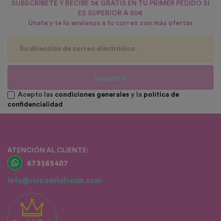
SUBSCRÍBETE Y RECIBE 3€ GRATIS EN TU PRIMER PEDIDO SI
ES SUPERIOR A 50€
Únete y te lo envíanos a tu correo con más ofertas
Suscribir
Acepto las
condiciones generales
y la
política de
confidencialidad
ATENCIÓN AL CLIENTE:
673165407
info@reinadelafiesta.com