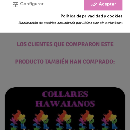
tune
done_all
Configurar
Aceptar
Política de privacidad y cookies
Declaración de cookies actualizada por última vez el:
20/02/2023
LOS CLIENTES QUE COMPRARON ESTE
PRODUCTO TAMBIÉN HAN COMPRADO: