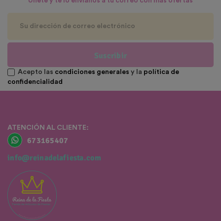
Únete y te lo envíanos a tu correo con más ofertas
Suscribir
Acepto las
condiciones generales
y la
política de
confidencialidad
ATENCIÓN AL CLIENTE:
673165407
info@reinadelafiesta.com