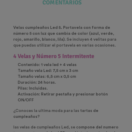
COMENTARIOS
Velas cumpleaños Led 5. Portavela con forma de
número 5
con luz que cambia de color (azul, verde,
rojo, amarillo, blanco, lila)
. Se incluyen 4 velitas para
que puedas utilizar el portavela en varias ocasiones.
4 Velas y Número 5 Intermitente
Contenido:
1 vela led + 4 velas
Tamaño vela Led:
7,5 cm x 3 cm
Tamaño velas:
6,5 cm x 0,5 cm
Duración:
24 horas.
Pilas:
Incluidas.
Activación:
Retirar pestaña y presionar botón
ON/OFF
¿Conoces la ultima moda para las
tartas de
cumpleaños
?
las velas de cumpleaños Led, se c
ompone del numero