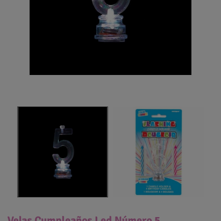
Velas Cumpleaños Led Número 5