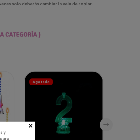
 veces solo deberás cambiar la vela de soplar.
A CATEGORÍA )
Agotado
×
s y
 para