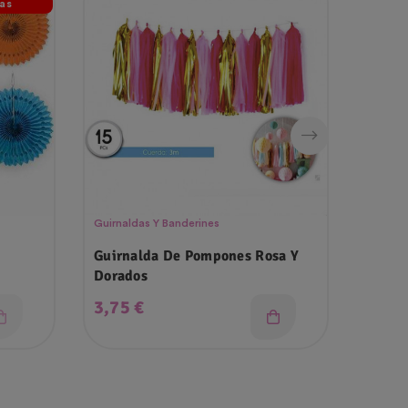
as
Ago
Guirnaldas Y Banderines
Velas 
Guirnalda De Pompones Rosa Y
Velas
Dorados
Precio
Prec
3,75 €
1,99