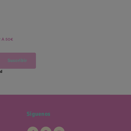
 A 50€
Suscribir
ad
Síguenos