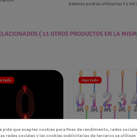
 ON/OFF
Además podrás utilizarlas 1 y mil
ELACIONADOS
( 11 OTROS PRODUCTOS EN LA MISM
otado
Agotado
te pide que aceptes cookies para fines de rendimiento, redes sociale
as redes sociales y las cookies publicitarias de terceros se utilizan