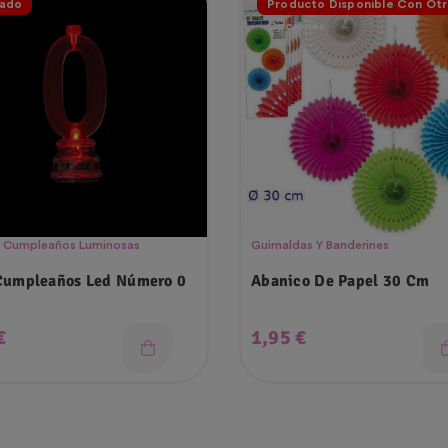
ado
Producto Disponible Con Otr
Opciones
e Cumpleaños Luminosas
Guirnaldas Y Banderines
Cumpleaños Led Número 0
Abanico De Papel 30 Cm
o
Precio
€
1,95 €