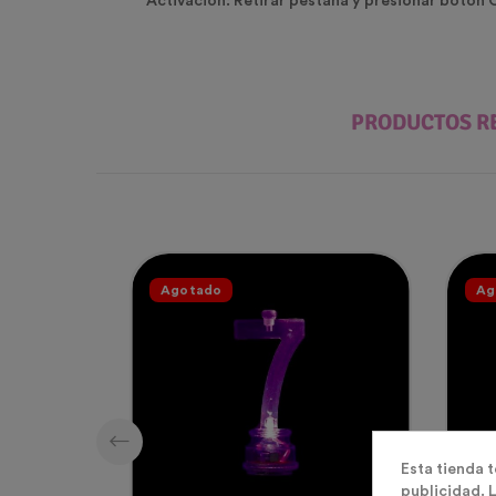
Activación:
Retirar pestaña y presionar botón
PRODUCTOS R
Agotado
Ag
Esta tienda 
publicidad. L