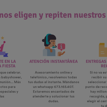
nos eligen y repiten nuestros
E EN LA
ATENCIÓN INSTANTÁNEA
ENTREGAS
A FIESTA
RE
que celebrar.
Asesoramiento online y
Si no va es
n babyshower,
telefónico, resolvemos todas
recibir s
munión... Más
tus dudas al instante. Mándanos
seleccionar
ctos para
un whatsapp 673.165.407.
punto de rec
especiales y
Estaremos encantados de
hay millon
das
atenderte y solucionar tus
recogida, 
dudas.
elegir el ce
tu d