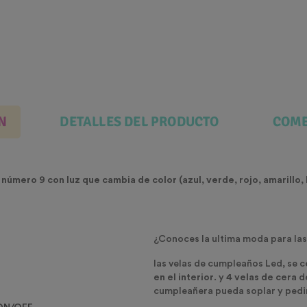
N
DETALLES DEL PRODUCTO
COME
e número 9
con luz que cambia de color (azul, verde, rojo, amarillo, b
¿Conoces la ultima moda para la
las velas de cumpleaños Led, se c
en el interior
. y
4 velas de cera
de
cumpleañera pueda soplar y pedir