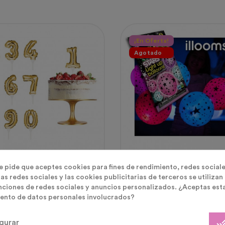
¡En Oferta!
Agotado
r Para Tarta
Globos Luminosos Luz LED
te pide que aceptes cookies para fines de rendimiento, redes sociale
er Globo De Número
5 Globos LED Estrellas
as redes sociales y las cookies publicitarias de terceros se utilizan
do Autohinchable
nciones de redes sociales y anuncios personalizados. ¿Aceptas est
ento de datos personales involucrados?
cio
Precio
0 €
2,90 €
done_
gurar