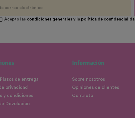
Acepto las
condiciones generales
y la
política de confidencialid
iones
Información
 Plazos de entrega
Sobre nosotros
 de privacidad
Opiniones de clientes
s y condiciones
Contacto
 de Devolución