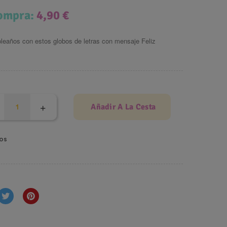
compra:
4,90 €
pleaños con estos globos de letras con mensaje Feliz
Añadir A La Cesta
os