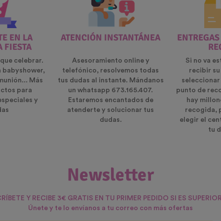
E EN LA
ATENCIÓN INSTANTÁNEA
ENTREGAS
A FIESTA
RE
que celebrar.
Asesoramiento online y
Si no va es
n babyshower,
telefónico, resolvemos todas
recibir s
munión... Más
tus dudas al instante. Mándanos
seleccionar
ctos para
un whatsapp 673.165.407.
punto de rec
especiales y
Estaremos encantados de
hay millon
das
atenderte y solucionar tus
recogida, 
dudas.
elegir el ce
tu d
Newsletter
RÍBETE Y RECIBE 3€ GRATIS EN TU PRIMER PEDIDO SI ES SUPERIOR
Únete y te lo envíanos a tu correo con más ofertas