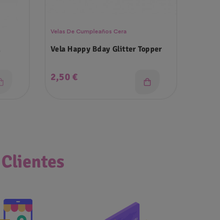
Velas De Cumpleaños Cera
Accesor
m
Vela Happy Bday Glitter Topper
Banda
Precio
Prec
2,50 €
2,25
 Clientes