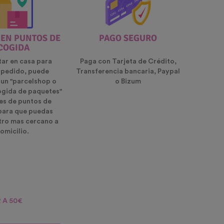
 EN PUNTOS DE
PAGO SEGURO
COGIDA
tar en casa para
Paga con Tarjeta de Crédito,
u pedido, puede
Transferencia bancaria, Paypal
 un "parcelshop o
o Bizum
ogida de paquetes"
es de puntos de
para que puedas
ntro mas cercano a
omicilio.
 A 50€