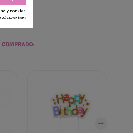
dad y cookies
 el:
20/02/2023
N COMPRADO: