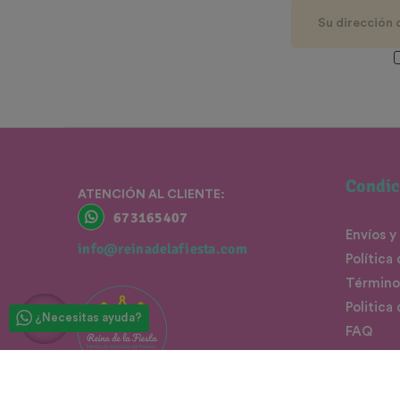
Condic
ATENCIÓN AL CLIENTE:
673165407
Envíos y
info@reinadelafiesta.com
Política
Término
Politica
¿Necesitas ayuda?
FAQ