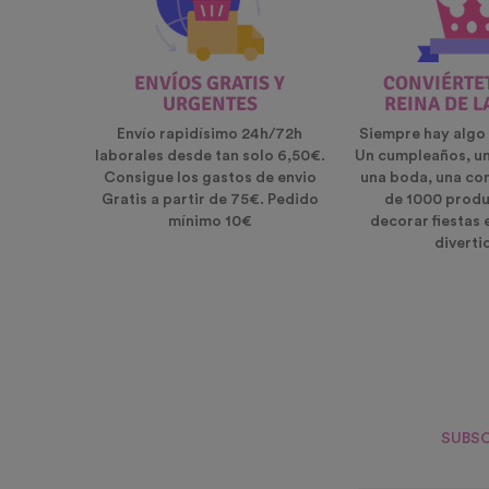
ENVÍOS GRATIS Y
CONVIÉRTET
URGENTES
REINA DE L
Envío rapidísimo 24h/72h
Siempre hay algo 
laborales desde tan solo 6,50€.
Un cumpleaños, u
Consigue los gastos de envio
una boda, una co
Gratis a partir de 75€. Pedido
de 1000 produ
mínimo 10€
decorar fiestas 
diverti
SUBSC