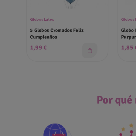
Globos Latex
Globos 
5 Globos Cromados Feliz
Globo 
Cumpleaños
Purpur
Precio
Preci
1,99 €
1,85 
Por qué 