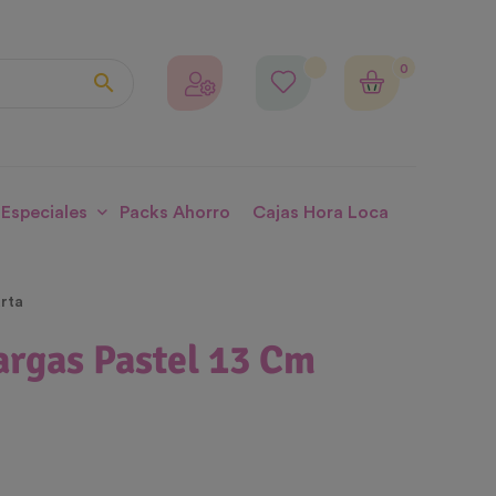
0

 Especiales
Packs Ahorro
Cajas Hora Loca
arta
argas Pastel 13 Cm