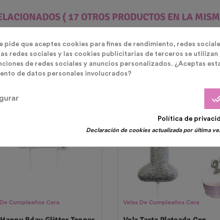
ELACIONADOS
( 17 OTROS PRODUCTOS EN LA MISM
te pide que aceptes cookies para fines de rendimiento, redes sociale
as redes sociales y las cookies publicitarias de terceros se utilizan
nciones de redes sociales y anuncios personalizados. ¿Aceptas est
ento de datos personales involucrados?
done_
gurar
Política de privaci
Declaración de cookies actualizada por última vez
 De Cumpleaños Cera
Velas De Cumpleaños Cera