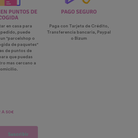
 EN PUNTOS DE
PAGO SEGURO
COGIDA
tar en casa para
Paga con Tarjeta de Crédito,
u pedido, puede
Transferencia bancaria, Paypal
 un "parcelshop o
o Bizum
ogida de paquetes"
es de puntos de
para que puedas
ntro mas cercano a
omicilio.
 A 50€
Suscribir