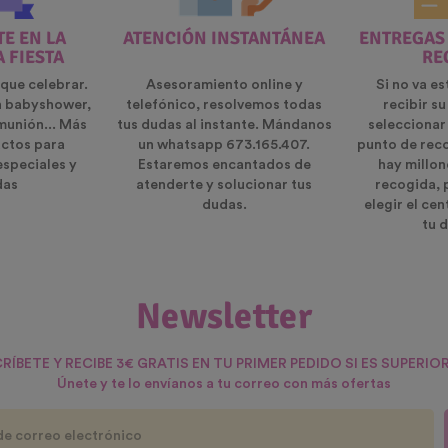
E EN LA
ATENCIÓN INSTANTÁNEA
ENTREGAS
A FIESTA
RE
que celebrar.
Asesoramiento online y
Si no va es
n babyshower,
telefónico, resolvemos todas
recibir s
munión... Más
tus dudas al instante. Mándanos
seleccionar
ctos para
un whatsapp 673.165.407.
punto de rec
especiales y
Estaremos encantados de
hay millon
das
atenderte y solucionar tus
recogida, 
dudas.
elegir el ce
tu d
Newsletter
RÍBETE Y RECIBE 3€ GRATIS EN TU PRIMER PEDIDO SI ES SUPERIOR
Únete y te lo envíanos a tu correo con más ofertas