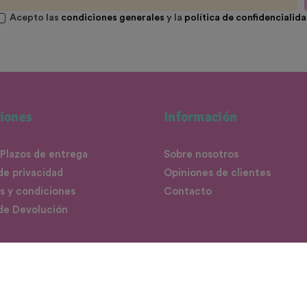
Acepto las
condiciones generales
y la
política de confidencialid
iones
Información
 Plazos de entrega
Sobre nosotros
 de privacidad
Opiniones de clientes
s y condiciones
Contacto
 de Devolución