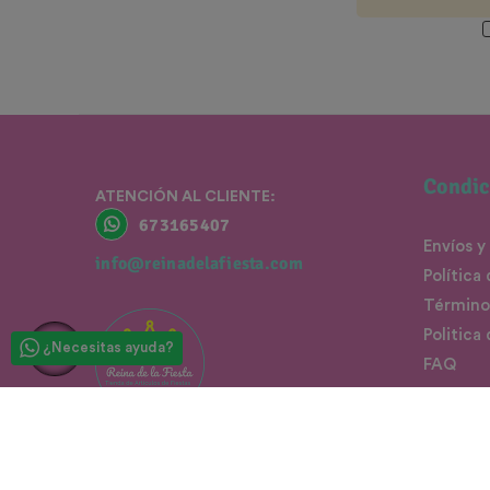
Condic
ATENCIÓN AL CLIENTE:
673165407
Envíos y
info@reinadelafiesta.com
Política
Término
Politica
¿Necesitas ayuda?
FAQ