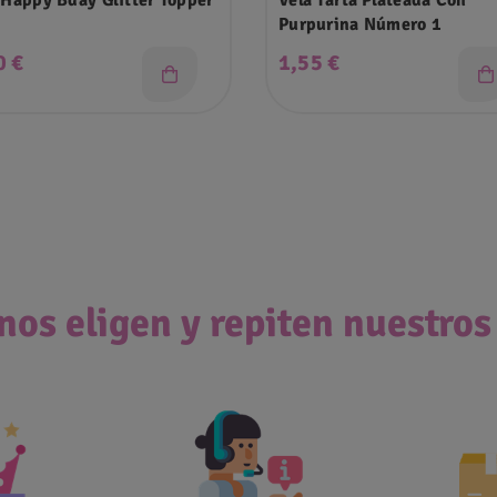
 Happy Bday Glitter Topper
Vela Tarta Plateada Con
Purpurina Número 1
cio
Precio
0 €
1,55 €
nos eligen y repiten nuestros