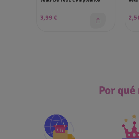
Velas De Feliz Cumpleaños
Vela
Precio
Pre
3,99 €
2,5
Por qué 