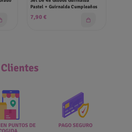
Set De 48 Globos Guirnalda
Cañon
Pastel + Guirnalda Cumpleaños
Precio
Prec
7,90 €
3,49
 Clientes
 EN PUNTOS DE
PAGO SEGURO
COGIDA