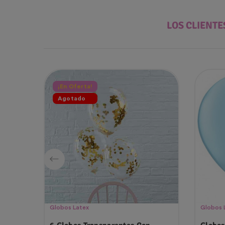
LOS CLIENT
¡En Oferta!
Agotado
Globos Latex
Globos 