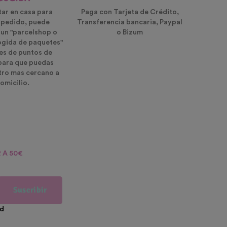
tar en casa para
Paga con Tarjeta de Crédito,
u pedido, puede
Transferencia bancaria, Paypal
 un "parcelshop o
o Bizum
ogida de paquetes"
es de puntos de
para que puedas
ntro mas cercano a
omicilio.
 A 50€
Suscribir
ad