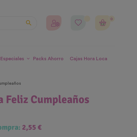
0

 Especiales
Packs Ahorro
Cajas Hora Loca
cumpleaños
a Feliz Cumpleaños
compra:
2,55 €