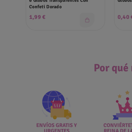
6 Globos Transparentes Con
Globos
Confeti Dorado
Precio
Preci
1,99 €
0,40 
Por qué 
ENVÍOS GRATIS Y
CONVIÉRTET
URGENTES
REINA DE L