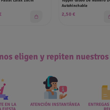
 Pastel Latex 28cm
Topper Globo De Número Dorado
Autohinchable
o
Precio
€
2,50 €
nos eligen y repiten nuestros
E EN LA
ATENCIÓN INSTANTÁNEA
ENTREGAS
A FIESTA
RE