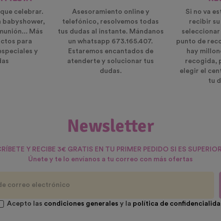
que celebrar.
Asesoramiento online y
Si no va es
n babyshower,
telefónico, resolvemos todas
recibir s
munión... Más
tus dudas al instante. Mándanos
seleccionar
ctos para
un whatsapp 673.165.407.
punto de rec
especiales y
Estaremos encantados de
hay millon
das
atenderte y solucionar tus
recogida, 
dudas.
elegir el ce
tu d
Newsletter
RÍBETE Y RECIBE 3€ GRATIS EN TU PRIMER PEDIDO SI ES SUPERIOR
Únete y te lo envíanos a tu correo con más ofertas
Acepto las
condiciones generales
y la
política de confidencialid