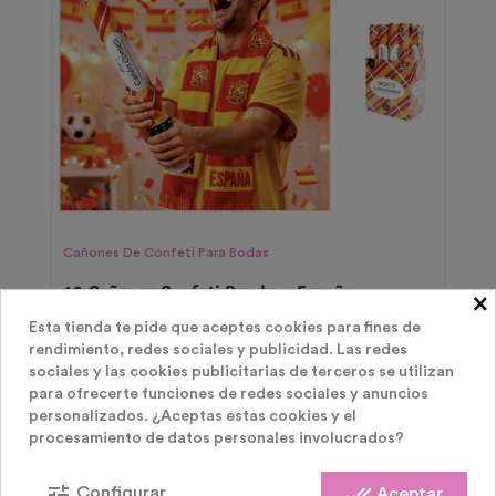
Cañones De Confeti Para Bodas
12 Cañones Confeti Bandera España
×
Esta tienda te pide que aceptes cookies para fines de
Precio
29,99 €
rendimiento, redes sociales y publicidad. Las redes
sociales y las cookies publicitarias de terceros se utilizan
para ofrecerte funciones de redes sociales y anuncios
personalizados. ¿Aceptas estas cookies y el
procesamiento de datos personales involucrados?
tune
done_all
Configurar
Aceptar