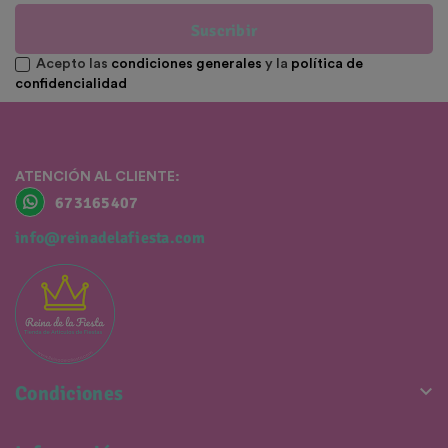
Suscribir
Acepto las
condiciones generales
y la
política de
confidencialidad
ATENCIÓN AL CLIENTE:
673165407
info@reinadelafiesta.com

Condiciones