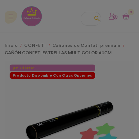
0
Navegación
☰

de
palanca
Inicio
CONFETI
Cañones de Confeti premium
CAÑÓN CONFETI ESTRELLAS MULTICOLOR 40CM
¡En Oferta!
Producto Disponible Con Otras Opciones