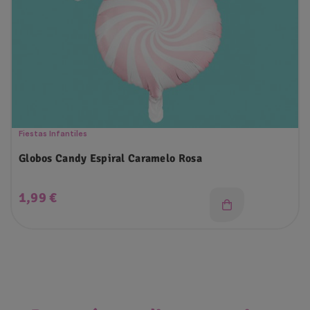
Fiestas Infantiles
Globos Candy Espiral Caramelo Rosa
Precio
1,99 €