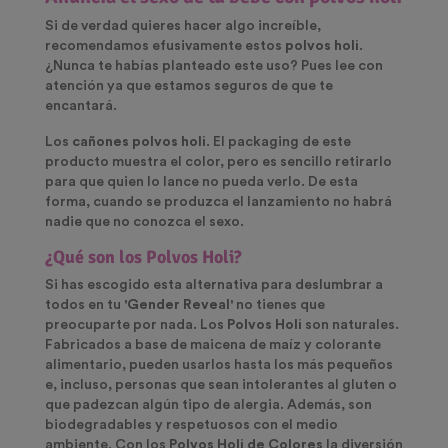
Si de verdad quieres hacer algo increíble,
recomendamos efusivamente estos
polvos holi
.
¿Nunca te habías planteado este uso? Pues lee con
atención ya que estamos seguros de que te
encantará.
Los
cañones polvos holi
. El packaging de este
producto muestra el color, pero es sencillo retirarlo
para que quien lo lance no pueda verlo. De esta
forma, cuando se produzca el lanzamiento no habrá
nadie que no conozca el sexo.
¿Qué son los Polvos Holi?
Si has escogido esta alternativa para deslumbrar a
todos en tu
'Gender Reveal'
no tienes que
preocuparte por nada. Los
Polvos Holi
son naturales.
Fabricados a base de maicena de maíz y colorante
alimentario, pueden usarlos hasta los más pequeños
e, incluso, personas que sean intolerantes al gluten o
que padezcan algún tipo de alergia. Además, son
biodegradables y respetuosos con el medio
ambiente.
Con los
Polvos Holi de Colores
la diversión