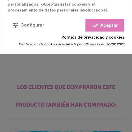
Fiesta Gender Reveal
personalizados. ¿Aceptas estas cookies y el
procesamiento de datos personales involucrados?
Cañon Confeti Sexo Bebe 40 Cm
tune
done_all
Configurar
Aceptar
Precio
4,90 €
Política de privacidad y cookies
Declaración de cookies actualizada por última vez el:
20/02/2023
LOS CLIENTES QUE COMPRARON ESTE
PRODUCTO TAMBIÉN HAN COMPRADO: