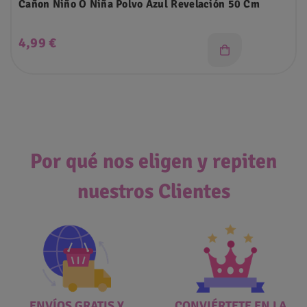
Cañon Niño O Niña Polvo Azul Revelación 50 Cm
Precio
4,99 €
Por qué nos eligen y repiten
nuestros Clientes
ENVÍOS GRATIS Y
CONVIÉRTETE EN LA