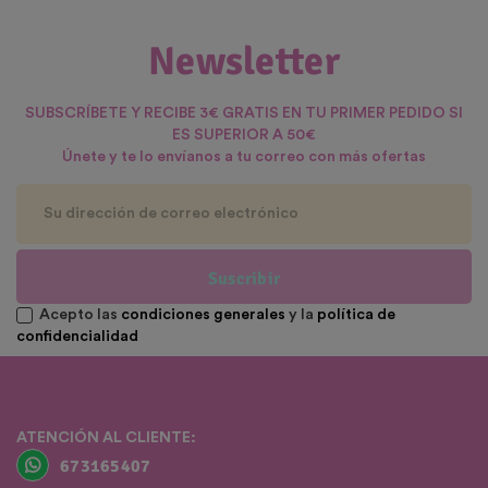
Newsletter
SUBSCRÍBETE Y RECIBE 3€ GRATIS EN TU PRIMER PEDIDO SI
ES SUPERIOR A 50€
Únete y te lo envíanos a tu correo con más ofertas
Suscribir
Acepto las
condiciones generales
y la
política de
confidencialidad
ATENCIÓN AL CLIENTE:
673165407