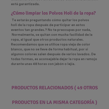
está garantizada.
¿Cómo limpiar los Polvos Holi de la ropa?
T
e estarás preguntando cómo quitar los
polvos
holi
de la ropa despu
é
s de participar en estos
eventos tan grandes.? No te preocupes por nada,
Normalmente, se quitan con mucha facilidad de la
ropa, al igual que otros productos naturales.
Recomendamos que se utilice ropa vieja de color
blanco, que no se lleve de forma habitual, por si
algunos colores salen despu
é
s de varios lavados. De
todas formas, es aconsejable dejar la ropa en remojo
durante unas 48 horas con jabón o lejí
a.
PRODUCTOS RELACIONADOS
( 49 OTROS
PRODUCTOS EN LA MISMA CATEGORÍA )