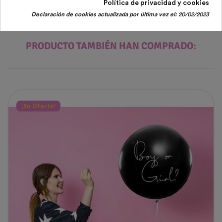
Política de privacidad y cookies
LOS CLIENTES QUE COMPRARON ESTE
Declaración de cookies actualizada por última vez el:
20/02/2023
PRODUCTO TAMBIÉN HAN COMPRADO:
¡En Oferta!