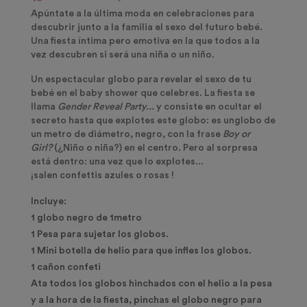
Apúntate a la última moda en celebraciones para
descubrir junto a la familia el sexo del futuro bebé.
Una fiesta íntima pero emotiva en la que todos a la
vez descubren si será una niña o un niño.
Un espectacular globo para revelar el sexo de tu
bebé en el baby shower que celebres. La fiesta se
llama
Gender Reveal Party...
y consiste en ocultar el
secreto hasta que explotes este globo: es un
globo de
un metro
de diámetro, negro, con la frase
Boy or
Girl?
(¿Niño o niña?) en el centro. Pero al sorpresa
está dentro: una vez que lo explotes...
¡salen
confettis azules o rosas
!
Incluye:
1 globo negro de 1metro
1 Pesa para sujetar los globos.
1 Mini botella de helio para que infles los globos.
1 cañon confeti
Ata todos los globos hinchados con el helio a la pesa
y a la hora de la fiesta, pinchas el globo negro para