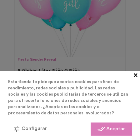
Fiesta Gender Reveal
8 Globos Látex Niño O Niña
×
Esta tienda te pide que aceptes cookies para fines de
Precio
4,45 €
rendimiento, redes sociales y publicidad. Las redes
sociales y las cookies publicitarias de terceros se utilizan
para ofrecerte funciones de redes sociales y anuncios
personalizados. ¿Aceptas estas cookies y el
procesamiento de datos personales involucrados?
tune
done_all
Configurar
Aceptar