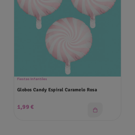
Fiestas Infantiles
Globos Candy Espiral Caramelo Rosa
Precio
1,99 €