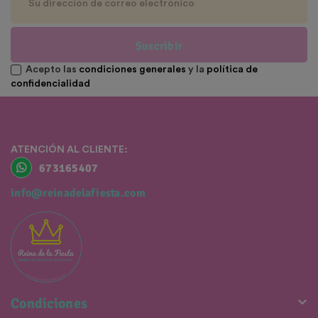
Suscribir
Acepto las
condiciones generales
y la
política de
confidencialidad
ATENCIÓN AL CLIENTE:
673165407
info@reinadelafiesta.com

Condiciones