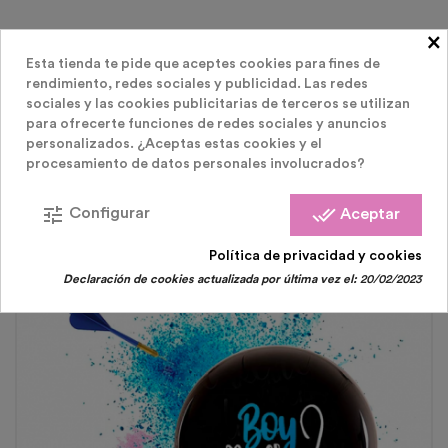
×
Esta tienda te pide que aceptes cookies para fines de
rendimiento, redes sociales y publicidad. Las redes
LOS CLIENTES QUE COMPRARON ESTE
sociales y las cookies publicitarias de terceros se utilizan
para ofrecerte funciones de redes sociales y anuncios
personalizados. ¿Aceptas estas cookies y el
PRODUCTO TAMBIÉN HAN COMPRADO:
procesamiento de datos personales involucrados?
tune
done_all
Configurar
Aceptar
Política de privacidad y cookies
Declaración de cookies actualizada por última vez el:
20/02/2023
Agotado